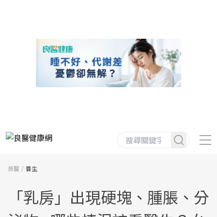
良醫
養生
「乳房」出現硬塊、腫脹、分