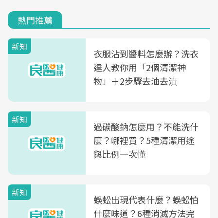
熱門推薦
新知
衣服沾到醬料怎麼辦？洗衣
達人教你用「2個清潔神
物」＋2步驟去油去漬
新知
過碳酸鈉怎麼用？不能洗什
麼？哪裡買？5種清潔用途
與比例一次懂
新知
蜈蚣出現代表什麼？蜈蚣怕
什麼味道？6種消滅方法完