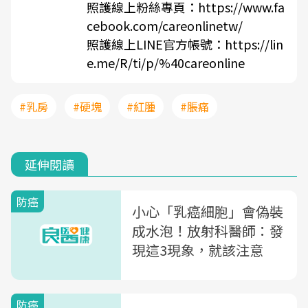
照護線上粉絲專頁：
https://www.fa
cebook.com/careonlinetw/
照護線上LINE官方帳號：
https://lin
e.me/R/ti/p/%40careonline
#乳房
#硬塊
#紅腫
#脹痛
延伸閱讀
防癌
小心「乳癌細胞」會偽裝
成水泡！放射科醫師：發
現這3現象，就該注意
防癌