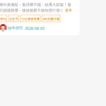
家,上網搜尋杜主任相關文章新聞跟網路評價
骨科黃偉程，看評價不錯，結果大踩雷！看
之後,下定決心飛回台北找杜醫師診治. 杜主
診超級隨便，連檢查都不做就想打發病人，
更多
任的乾針跟增生治療真的很厲害,第一次乾針
還好大的官威 ... 想詢問病情還被陰陽怪氣嘲
就覺得整個肩頸鬆開,回家特別好睡,經過幾次
骨科
台北市
72位讀者推薦
4則就醫評鑑
諷一番。可能好評帶來的大頭症，變得自負
治療,長年頑疾已經好了大半,杜主任除了打針
不尊重病人。醫術也不行，畢竟連檢查都懶
台中分行
2026-08-03
超厲害,還會一直交代要改善姿勢跟好好做運
得做，治療會有用才怪。大家避雷吧！
動,看診態度親切溫暖,真的是不可多得的良
醫,大力推荐!