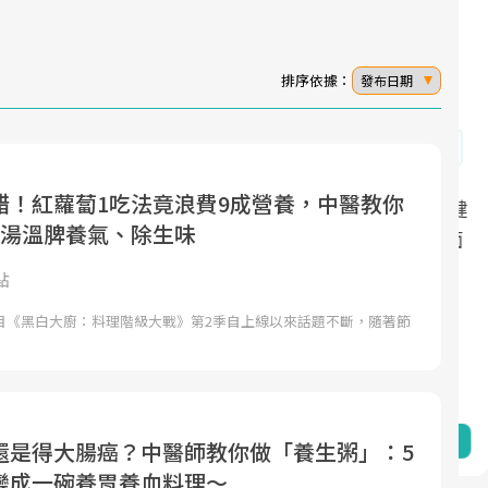
排序依據：
發布日期
錯！紅蘿蔔1吃法竟浪費9成營養，中醫教你
面對超高齡社會的浪潮，台灣正在快速邁
2025年，就到良醫生活祭體驗「一站式健
煮湯溫脾養氣、除生味
向「健康照護」的新時代。隨著國家政策
康新生活」，從講座、體驗到運動，全面
如「健康台灣推動委員會」與「長照3.0」
啟動你的健康革命！
點
的推進，「預防醫學」已成全民關注的核
料理節目《黑白大廚：料理階級大戰》第2季自上線以來話題不斷，隨著節
心議題。然而，健檢不只是醫療院所的服
務，更是民眾了解自身健康狀況、啟動健
康管理的重要起點。
前往專題
前往專題
還是得大腸癌？中醫師教你做「養生粥」：5
變成一碗養胃養血料理～