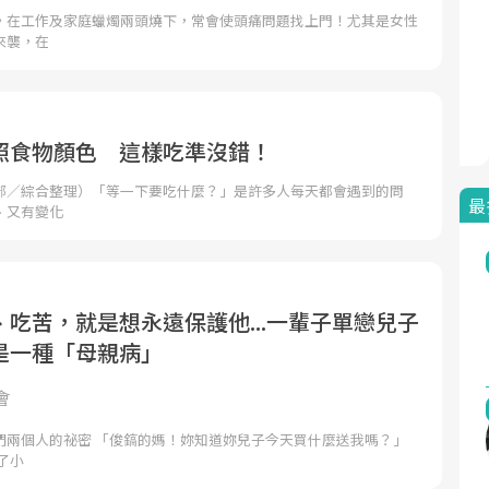
，在工作及家庭蠟燭兩頭燒下，常會使頭痛問題找上門！尤其是女性
來襲，在
照食物顏色 這樣吃準沒錯！
部／綜合整理）「等一下要吃什麼？」是許多人每天都會遇到的問
最
、又有變化
吃苦，就是想永遠保護他...一輩子單戀兒子
是一種「母親病」
會
們兩個人的祕密 「俊鎬的媽！妳知道妳兒子今天買什麼送我嗎？」
了小