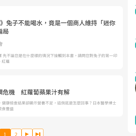
思》兔子不能喝水，竟是一個商人維持「迷你
騙局
會
樣 先不論您是在什麼樣的情況下接觸到本書，請問您對兔子的第一印
、紅蘿
調危機 紅蘿蔔蘋果汁有解
，健康檢查結果卻顯示營養不足，這倒底是怎麼回事？日本醫學博士
飲食豐盛
1
2