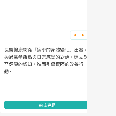
良醫健康網從「換季的身體變化」出發，
根據不同性
因應超高齡
透過醫學觀點與日常感受的對話，建立對
在、未來的
「2025
亞健康的認知，進而引導實際的改善行
知道該如何
促進為目的
動。
健康的關鍵
分析進行全
灣健康促進
前往專題