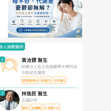
多人推薦醫師
黃洽鑽 醫生
1
財團法人私立高雄醫學大學附設
中和紀念醫院
家庭醫學科
高雄市
分享數2
林逸民 醫生
2
五福診所
眼科
宜蘭縣
分享數542