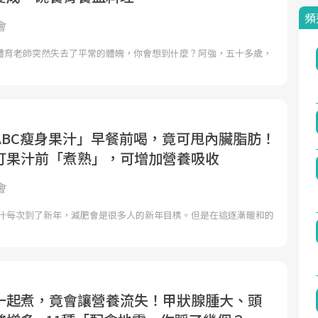
頻
會
體育老師突然失去了平常的體魄，你會想到什麼？阿強，五十多歲，
ABC瘦身果汁」早餐前喝，竟可甩內臟脂肪！
打果汁前「煮熟」，可增加營養吸收
會
果汁每次到了新年，減肥會是很多人的新年目標。但是在這逐漸暖和的
一起煮，竟會讓營養流失！甲狀腺腫大、頭