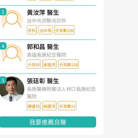
黃汝萍 醫生
3
台中光流聯合診所
牙科
台中市
分享數208
郭和昌 醫生
4
高雄長庚紀念醫院
小兒科
高雄市
分享數226
張廷彰 醫生
5
長庚醫療財團法人林口長庚紀念
醫院
婦產科
桃園市
分享數23
我要推薦良醫