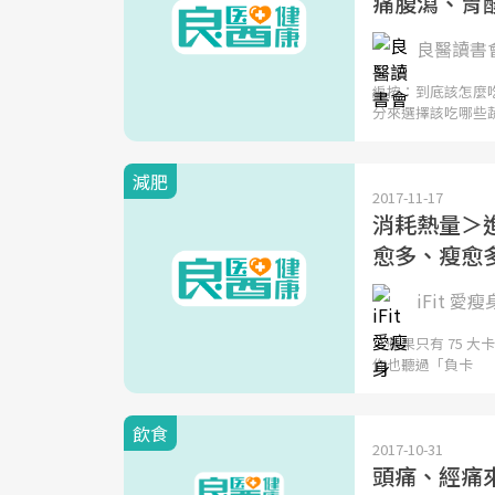
痛腹瀉、胃酸
良醫讀書
編按：到底該怎麼
分來選擇該吃哪些
減肥
2017-11-17
消耗熱量＞
愈多、瘦愈
iFit 愛瘦
「蘋果只有 75 
你也聽過「負卡
飲食
2017-10-31
頭痛、經痛