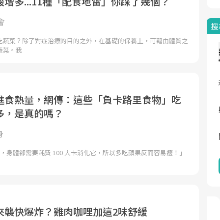
增多...11種「配食地雷」你踩了幾個？
會
搜
吃蔬菜？除了對症治療的目的之外，在基礎的保養上，可藉由體質之
蔬菜。我
進食熱量，網傳：這些「負卡路里食物」吃
多，是真的嗎？
身
大卡，身體卻需要耗費 100 大卡消化它，所以多吃蘋果反而容易瘦！」
來襲快爆炸？雞肉咖哩加這2味舒緩