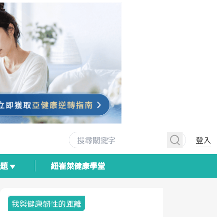
登入
專題
紐崔萊健康學堂
我與健康韌性的距離
荷爾蒙時光
2025健檢