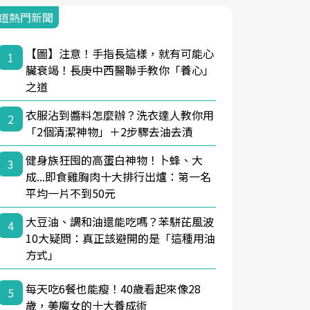
道熱門新聞
【圖】注意！手指長這樣，就有可能心
1
臟衰竭！長庚中西醫聯手教你「養心」
之道
衣服沾到醬料怎麼辦？洗衣達人教你用
2
「2個清潔神物」＋2步驟去油去漬
健身族狂囤的高蛋白神物！卜蜂、大
3
成...即食雞胸肉十大排行出爐：第一名
平均一片不到50元
大豆油、調和油還能吃嗎？苯駢芘風波
4
10大疑問：真正該避開的是「這種用油
方式」
每天吃6餐也能瘦！40歲看起來像28
5
歲，美魔女的十大養成術