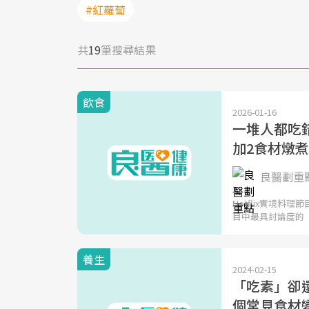
#紅蘿蔔
共
19
筆搜尋結果
飲食
2026-01-16
一堆人都吃
加2食材燉
良醫劃重
Netflix實境
目中最具討論度的
養生
2024-02-15
「吃素」卻
個常見食材