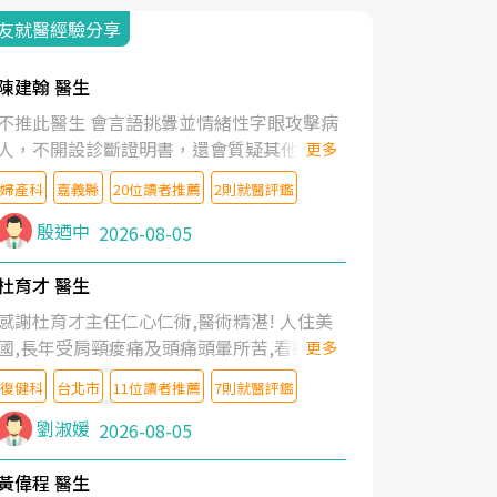
友就醫經驗分享
陳建翰 醫生
不推此醫生 會言語挑釁並情緒性字眼攻擊病
人，不開設診斷證明書，還會質疑其他醫生
更多
的判斷！
婦產科
嘉義縣
20位讀者推薦
2則就醫評鑑
殷迺中
2026-08-05
杜育才 醫生
感謝杜育才主任仁心仁術,醫術精湛! 人住美
國,長年受肩頸痠痛及頭痛頭暈所苦,看遍名醫
更多
教授,做了各種檢查,也嘗試過西醫打針,中醫
復健科
台北市
11位讀者推薦
7則就醫評鑑
針灸及物理徒手治療都沒有用,後來連吃到嗎
啡類止痛藥都效果有限,只是壓症狀,沒多久就
劉淑媛
2026-08-05
痛起來,多年失眠嚴重影響生活品質. 台灣親
友介紹忠孝醫院杜育才主任是頸頭症候群專
黃偉程 醫生