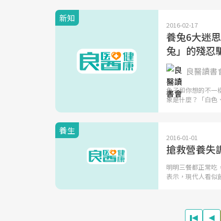
新知
2016-02-17
養兔6大迷
兔」的殘忍
良醫讀書
兔子和你想的不一
象是什麼？「白色
養生
2016-01-01
搶救營養失
明明三餐都正常吃
表示，現代人看似