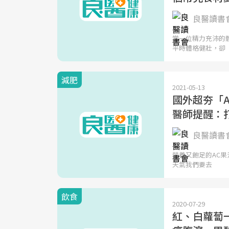
良醫讀書
當一位精力充沛的
平時體格健壯，卻
減肥
2021-05-13
國外超夯「
醫師提醒：
良醫讀書
營養又飽足的AC
天氣我們要去
飲食
2020-07-29
紅、白蘿蔔