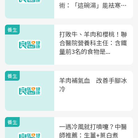
術：「這碗湯」能袪寒、
養心護血管
養生
打敗牛、羊肉和櫻桃！聯
合醫院營養科主任：含鐵
量前3名的食物是...
養生
羊肉補氣血 改善手腳冰
冷
養生
一遇冷風就打噴嚏？中醫
師推薦：生薑+蔥白煮