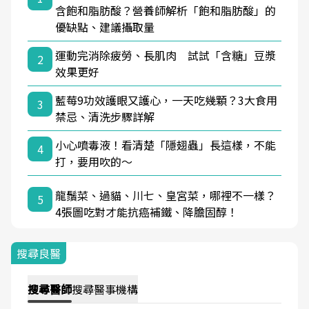
含飽和脂肪酸？營養師解析「飽和脂肪酸」的
優缺點、建議攝取量
運動完消除疲勞、長肌肉 試試「含糖」豆漿
2
效果更好
藍莓9功效護眼又護心，一天吃幾顆？3大食用
3
禁忌、清洗步驟詳解
小心噴毒液！看清楚「隱翅蟲」長這樣，不能
4
打，要用吹的～
龍鬚菜、過貓、川七、皇宮菜，哪裡不一樣？
5
4張圖吃對才能抗癌補鐵、降膽固醇！
搜尋良醫
搜尋
醫師
搜尋
醫事機構