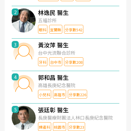
林逸民 醫生
2
五福診所
眼科
宜蘭縣
分享數542
黃汝萍 醫生
3
台中光流聯合診所
牙科
台中市
分享數208
郭和昌 醫生
4
高雄長庚紀念醫院
小兒科
高雄市
分享數226
張廷彰 醫生
5
長庚醫療財團法人林口長庚紀念醫院
婦產科
桃園市
分享數23