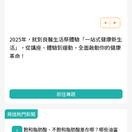
醫生活祭體驗「一站式健康新生
良醫健康網從「換季的
到運動，全面啟動你的健康
學觀點與日常感受的對
知，進而引導實際的改
前往專題
前往
頻道熱門新聞
飽和脂肪酸、不飽和脂肪酸差在哪？哪些油富
1