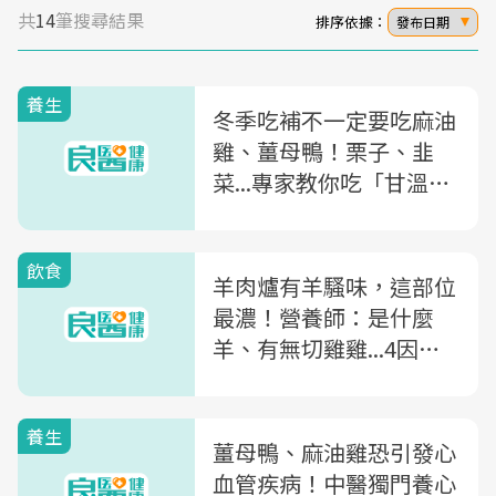
共
14
筆搜尋結果
排序依據：
發布日期
養生
冬季吃補不一定要吃麻油
雞、薑母鴨！栗子、韭
菜...專家教你吃「甘溫食
物」，也能提高抵抗力
飲食
羊肉爐有羊騷味，這部位
最濃！營養師：是什麼
羊、有無切雞雞...4因素
都會影響
養生
薑母鴨、麻油雞恐引發心
血管疾病！中醫獨門養心