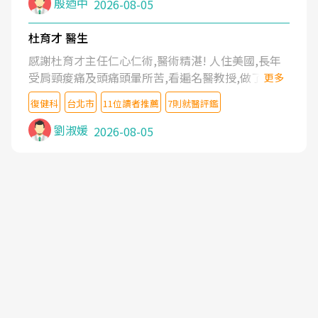
殷迺中
2026-08-05
杜育才 醫生
感謝杜育才主任仁心仁術,醫術精湛! 人住美國,長年
受肩頸痠痛及頭痛頭暈所苦,看遍名醫教授,做了各種
更多
檢查,也嘗試過西醫打針,中醫針灸及物理徒手治療都
復健科
台北市
11位讀者推薦
7則就醫評鑑
沒有用,後來連吃到嗎啡類止痛藥都效果有限,只是壓
症狀,沒多久就痛起來,多年失眠嚴重影響生活品質.
劉淑媛
2026-08-05
台灣親友介紹忠孝醫院杜育才主任是頸頭症候群專
家,上網搜尋杜主任相關文章新聞跟網路評價之後,下
定決心飛回台北找杜醫師診治. 杜主任的乾針跟增生
治療真的很厲害,第一次乾針就覺得整個肩頸鬆開,回
家特別好睡,經過幾次治療,長年頑疾已經好了大半,杜
主任除了打針超厲害,還會一直交代要改善姿勢跟好
好做運動,看診態度親切溫暖,真的是不可多得的良醫,
大力推荐!