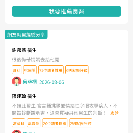
我要推薦良醫
網友就醫經驗分享
謝邦鑫 醫生
很後悔帶媽媽去給他開
骨科
桃園縣
71位讀者推薦
6則就醫評鑑
吳華桐
2026-08-06
陳建翰 醫生
不推此醫生 會言語挑釁並情緒性字眼攻擊病人，不
開設診斷證明書，還會質疑其他醫生的判斷！
更多
婦產科
嘉義縣
20位讀者推薦
2則就醫評鑑