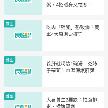
粥，4招暖身又祛寒！
養生
吃肉「劈腿」恐致病？簡
單4大原則要遵守！
養生
養肝就喝這1碗湯：菟絲
子蘿蔔羊肉湯保護肝臟
養生
大暑養生2要訣：拍腹排
毒、揉腹驅寒