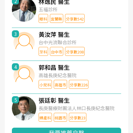
林逸民 醫生
2
五福診所
眼科
宜蘭縣
分享數542
黃汝萍 醫生
3
台中光流聯合診所
牙科
台中市
分享數208
郭和昌 醫生
4
高雄長庚紀念醫院
小兒科
高雄市
分享數226
張廷彰 醫生
5
長庚醫療財團法人林口長庚紀念醫院
婦產科
桃園市
分享數23
我要推薦良醫