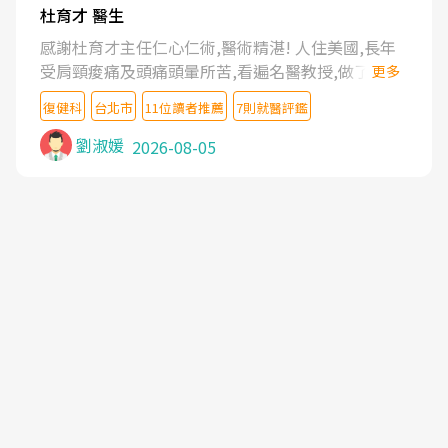
杜育才 醫生
感謝杜育才主任仁心仁術,醫術精湛! 人住美國,長年
受肩頸痠痛及頭痛頭暈所苦,看遍名醫教授,做了各種
更多
檢查,也嘗試過西醫打針,中醫針灸及物理徒手治療都
復健科
台北市
11位讀者推薦
7則就醫評鑑
沒有用,後來連吃到嗎啡類止痛藥都效果有限,只是壓
症狀,沒多久就痛起來,多年失眠嚴重影響生活品質.
劉淑媛
2026-08-05
台灣親友介紹忠孝醫院杜育才主任是頸頭症候群專
家,上網搜尋杜主任相關文章新聞跟網路評價之後,下
定決心飛回台北找杜醫師診治. 杜主任的乾針跟增生
治療真的很厲害,第一次乾針就覺得整個肩頸鬆開,回
家特別好睡,經過幾次治療,長年頑疾已經好了大半,杜
主任除了打針超厲害,還會一直交代要改善姿勢跟好
好做運動,看診態度親切溫暖,真的是不可多得的良醫,
大力推荐!