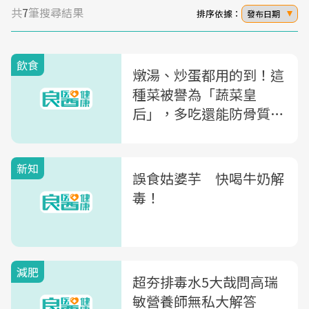
共
7
筆搜尋結果
排序依據：
發布日期
飲食
燉湯、炒蛋都用的到！這
種菜被譽為「蔬菜皇
后」，多吃還能防骨質疏
鬆
新知
誤食姑婆芋 快喝牛奶解
毒！
減肥
超夯排毒水5大哉問高瑞
敏營養師無私大解答