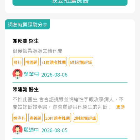
網友就醫經驗分享
謝邦鑫 醫生
很後悔帶媽媽去給他開
骨科
桃園縣
71位讀者推薦
6則就醫評鑑
吳華桐
2026-08-06
陳建翰 醫生
不推此醫生 會言語挑釁並情緒性字眼攻擊病人，不
開設診斷證明書，還會質疑其他醫生的判斷！
更多
婦產科
嘉義縣
20位讀者推薦
2則就醫評鑑
殷迺中
2026-08-05