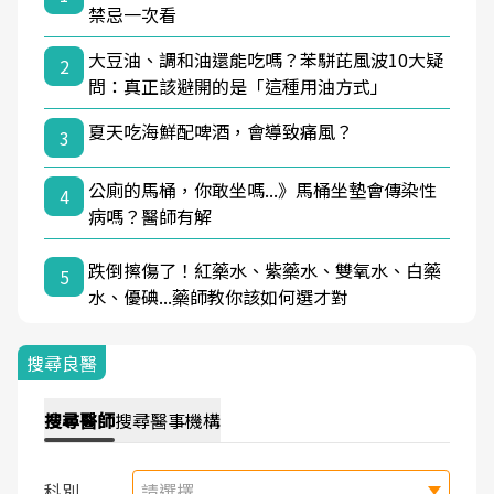
禁忌一次看
大豆油、調和油還能吃嗎？苯駢芘風波10大疑
2
問：真正該避開的是「這種用油方式」
夏天吃海鮮配啤酒，會導致痛風？
3
公廁的馬桶，你敢坐嗎...》馬桶坐墊會傳染性
4
病嗎？醫師有解
跌倒擦傷了！紅藥水、紫藥水、雙氧水、白藥
5
水、優碘...藥師教你該如何選才對
搜尋良醫
搜尋
醫師
搜尋
醫事機構
科別
請選擇