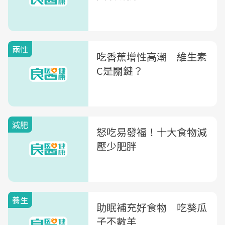
兩性
吃香蕉增性高潮 維生素
C是關鍵？
減肥
怒吃易發福！十大食物減
壓少肥胖
養生
助眠補充好食物 吃葵瓜
子不數羊