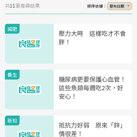
共
11
筆搜尋結果
排序依據：
發布日期
減肥
壓力大時 這樣吃才不會
胖！
養生
糖尿病更要保護心血管！
這些魚類每週吃2次，好
安心！
新知
抵抗力好弱 原來「鋅」
情很差！