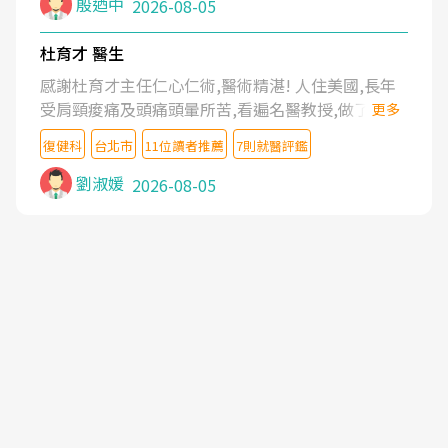
殷迺中
2026-08-05
杜育才 醫生
感謝杜育才主任仁心仁術,醫術精湛! 人住美國,長年
受肩頸痠痛及頭痛頭暈所苦,看遍名醫教授,做了各種
更多
檢查,也嘗試過西醫打針,中醫針灸及物理徒手治療都
復健科
台北市
11位讀者推薦
7則就醫評鑑
沒有用,後來連吃到嗎啡類止痛藥都效果有限,只是壓
症狀,沒多久就痛起來,多年失眠嚴重影響生活品質.
劉淑媛
2026-08-05
台灣親友介紹忠孝醫院杜育才主任是頸頭症候群專
家,上網搜尋杜主任相關文章新聞跟網路評價之後,下
定決心飛回台北找杜醫師診治. 杜主任的乾針跟增生
治療真的很厲害,第一次乾針就覺得整個肩頸鬆開,回
家特別好睡,經過幾次治療,長年頑疾已經好了大半,杜
主任除了打針超厲害,還會一直交代要改善姿勢跟好
好做運動,看診態度親切溫暖,真的是不可多得的良醫,
大力推荐!