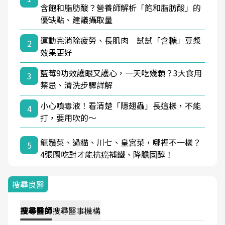
含飽和脂肪酸？營養師解析「飽和脂肪酸」的
優缺點、建議攝取量
運動完消除疲勞、長肌肉 試試「含糖」豆漿
2
效果更好
藍莓9功效護眼又護心，一天吃幾顆？3大食用
3
禁忌、清洗步驟詳解
小心噴毒液！看清楚「隱翅蟲」長這樣，不能
4
打，要用吹的～
龍鬚菜、過貓、川七、皇宮菜，哪裡不一樣？
5
4張圖吃對才能抗癌補鐵、降膽固醇！
搜尋良醫
搜尋
醫師
搜尋
醫事機構