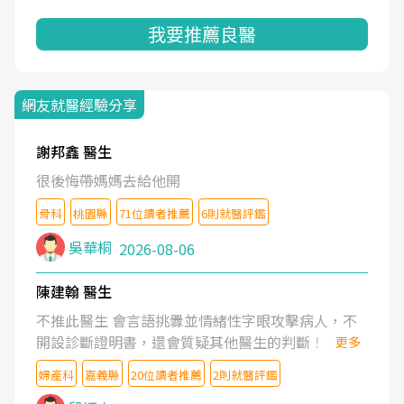
我要推薦良醫
網友就醫經驗分享
謝邦鑫 醫生
很後悔帶媽媽去給他開
骨科
桃園縣
71位讀者推薦
6則就醫評鑑
吳華桐
2026-08-06
陳建翰 醫生
不推此醫生 會言語挑釁並情緒性字眼攻擊病人，不
開設診斷證明書，還會質疑其他醫生的判斷！
更多
婦產科
嘉義縣
20位讀者推薦
2則就醫評鑑