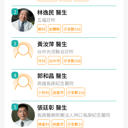
林逸民 醫生
2
五福診所
眼科
宜蘭縣
分享數542
黃汝萍 醫生
3
台中光流聯合診所
牙科
台中市
分享數208
郭和昌 醫生
4
高雄長庚紀念醫院
小兒科
高雄市
分享數226
張廷彰 醫生
5
長庚醫療財團法人林口長庚紀念醫院
婦產科
桃園市
分享數23