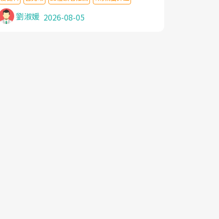
針灸及物理徒手治療都沒有用,後來連吃到嗎
啡類止痛藥都效果有限,只是壓症狀,沒多久就
劉淑媛
2026-08-05
痛起來,多年失眠嚴重影響生活品質. 台灣親
友介紹忠孝醫院杜育才主任是頸頭症候群專
家,上網搜尋杜主任相關文章新聞跟網路評價
之後,下定決心飛回台北找杜醫師診治. 杜主
任的乾針跟增生治療真的很厲害,第一次乾針
就覺得整個肩頸鬆開,回家特別好睡,經過幾次
治療,長年頑疾已經好了大半,杜主任除了打針
超厲害,還會一直交代要改善姿勢跟好好做運
動,看診態度親切溫暖,真的是不可多得的良
醫,大力推荐!