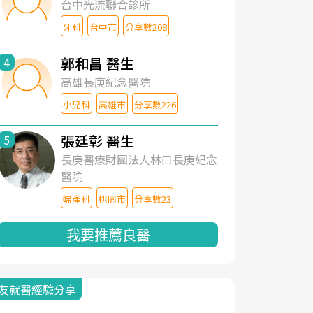
台中光流聯合診所
牙科
台中市
分享數208
郭和昌 醫生
4
高雄長庚紀念醫院
小兒科
高雄市
分享數226
張廷彰 醫生
5
長庚醫療財團法人林口長庚紀念
醫院
婦產科
桃園市
分享數23
我要推薦良醫
友就醫經驗分享