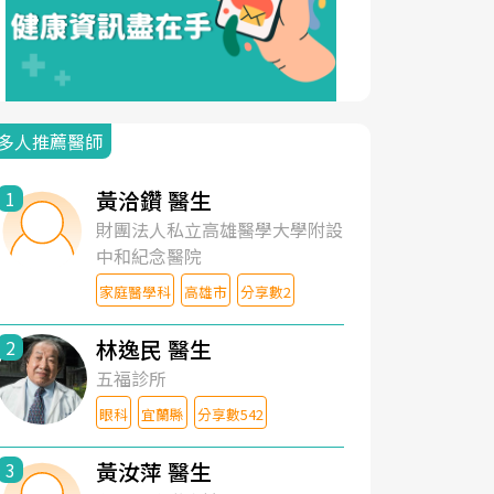
多人推薦醫師
黃洽鑽 醫生
1
財團法人私立高雄醫學大學附設
中和紀念醫院
家庭醫學科
高雄市
分享數2
林逸民 醫生
2
五福診所
眼科
宜蘭縣
分享數542
黃汝萍 醫生
3