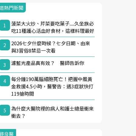
道熱門新聞
菠菜大火炒、芹菜要吃葉子....久坐族必
1
吃11種護心活血好食材，這樣料理最好
2026七夕什麼時候？七夕日期、由來
2
與3習俗8禁忌一次看
濾藍光產品真有效？ 醫師告訴你
3
每分鐘190萬腦細胞死亡！把握中風黃
4
金救援4.5小時，醫警告：遇3症狀快打
119搶時間
為什麼大醫院裡的病人和護士總是衝來
5
衝去？
尋良醫