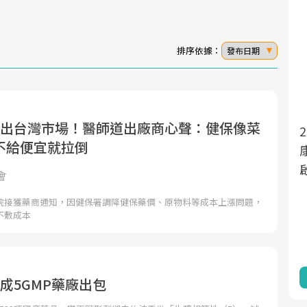
排序依據：
發布日期
退出台灣市場！醫師道出廠商心聲：健保像菜
面對超高齡社會的浪潮，台灣正在快速邁
2025年，就到良醫生活祭體驗「一站式健
不給便宜就拉倒
向「健康照護」的新時代。隨著國家政策
康新生活」，從講座、體驗到運動，全面
如「健康台灣推動委員會」與「長照3.0」
啟動你的健康革命！
會
的推進，「預防醫學」已成全民關注的核
院接獲藥商通知，因健保署調降健保藥價、原物料等成本上漲問題，
心議題。然而，健檢不只是醫療院所的服
不敷成本
務，更是民眾了解自身健康狀況、啟動健
康管理的重要起點。
前往專題
前往專題
成5GMP藥廠出包