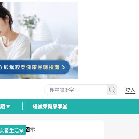
登入
專題
紐崔萊健康學堂
我與健康韌性的距離
荷爾蒙時光
2025健檢