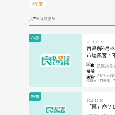
#藥廠
共
2
筆搜尋結果
心靈
2019-03-19
百憂解4月
市場奧客，
良醫讀書
編按：近期各大醫
精算後「百憂解」
新知
2013-12-30
「藥」命？1