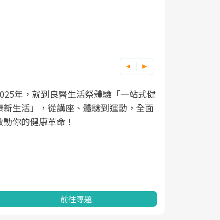
良醫健康網從「換季的身體變化」出發，
根據不同性
因應超高齡
透過醫學觀點與日常感受的對話，建立對
在、未來的
「2025
亞健康的認知，進而引導實際的改善行
知道該如何
促進為目的
動。
健康的關鍵
分析進行全
灣健康促進
前往專題