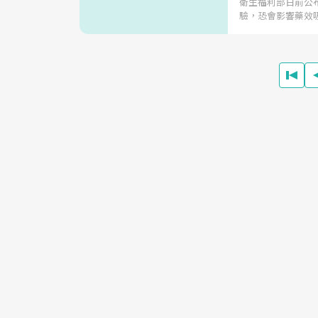
衛生福利部日前公
驗，恐會影響藥效