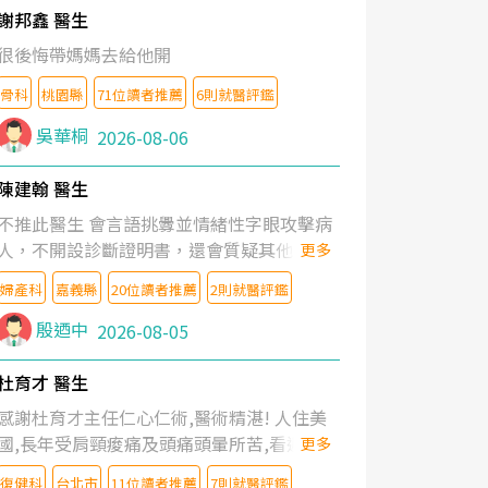
謝邦鑫 醫生
很後悔帶媽媽去給他開
骨科
桃園縣
71位讀者推薦
6則就醫評鑑
吳華桐
2026-08-06
陳建翰 醫生
不推此醫生 會言語挑釁並情緒性字眼攻擊病
人，不開設診斷證明書，還會質疑其他醫生
更多
的判斷！
婦產科
嘉義縣
20位讀者推薦
2則就醫評鑑
殷迺中
2026-08-05
杜育才 醫生
感謝杜育才主任仁心仁術,醫術精湛! 人住美
國,長年受肩頸痠痛及頭痛頭暈所苦,看遍名醫
更多
教授,做了各種檢查,也嘗試過西醫打針,中醫
復健科
台北市
11位讀者推薦
7則就醫評鑑