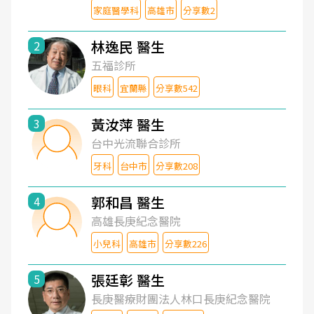
家庭醫學科
高雄市
分享數2
林逸民 醫生
2
五福診所
眼科
宜蘭縣
分享數542
黃汝萍 醫生
3
台中光流聯合診所
牙科
台中市
分享數208
郭和昌 醫生
4
高雄長庚紀念醫院
小兒科
高雄市
分享數226
張廷彰 醫生
5
長庚醫療財團法人林口長庚紀念醫院