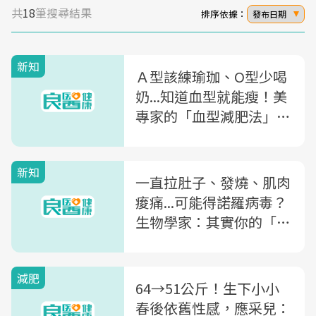
共
18
筆搜尋結果
排序依據：
發布日期
新知
Ａ型該練瑜珈、O型少喝
奶...知道血型就能瘦！美
專家的「血型減肥法」，
讓你瘦更快
新知
一直拉肚子、發燒、肌肉
痠痛...可能得諾羅病毒？
生物學家：其實你的「血
型」替你決定了感染機率
減肥
64→51公斤！生下小小
春後依舊性感，應采兒：