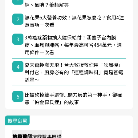
經、氣喘？藥師解答
無花果6大營養功效！無花果怎麼吃？食用4注
2
意事項一次看
3款癌症藥物擴大健保給付！涵蓋子宮內膜
3
癌、血癌與肺癌，每年最高可省454萬元，適
用條件一次看
夏天蒼蠅滿天飛！台大教授教你用「吹風機」
4
對付它，廚房必有的「這種調味料」竟是蒼蠅
剋星～
比被砍掉雙手還慘...開刀房的第一神手，卻罹
5
患「帕金森氏症」的故事
搜尋良醫
搜尋
醫師
搜尋
醫事機構