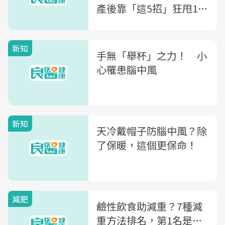
產後靠「這5招」狂甩13
公斤
新知
手無「舉杯」之力！ 小
心罹患腦中風
新知
天冷戴帽子防腦中風？除
了保暖，這個更保命！
減肥
鹼性飲食助減重？7種減
重方法排名，第1名是…