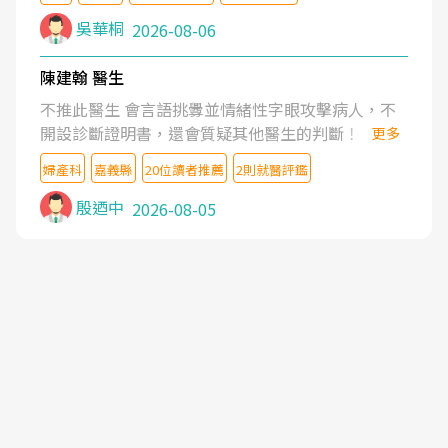
吳華桐
2026-08-06
陳建翰 醫生
不推此醫生 會言語挑釁並情緒性字眼攻擊病人，不
開設診斷證明書，還會質疑其他醫生的判斷！
更多
婦產科
嘉義縣
20位讀者推薦
2則就醫評鑑
殷迺中
2026-08-05