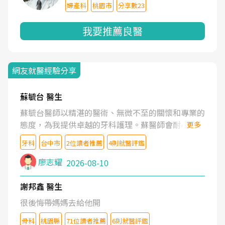
婦產科
桃園市
分享數23
我要推薦良醫
網友就醫經驗分享
蘇毓台 醫生
蘇毓台醫師以精湛的醫術、無微不至的關懷和專業的
態度，為我提供卓越的牙科護理。蘇醫師會耐心了解
更多
我的需求，清楚地解釋治療方案，並營造舒適溫馨的
牙科
台中市
2位讀者推薦
4則就醫評鑑
就診體驗。蘇醫師更鼓勵我維護口腔健康。坦誠的說
蘇醫師是業內最頂尖的牙醫。蘇醫師的醫護團隊也是
廖志耀
2026-08-10
一流的水準。
謝邦鑫 醫生
很後悔帶媽媽去給他開
骨科
桃園縣
71位讀者推薦
6則就醫評鑑