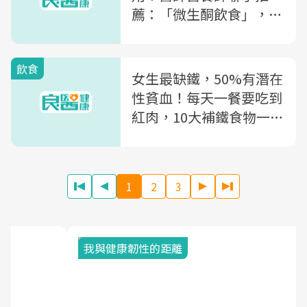
薦：「微生酮飲食」，控
糖減重更安全
飲食
女生最缺鐵，50%有潛在
性貧血！每天一餐要吃到
紅肉，10大補鐵食物一次
告訴你
1
2
3
我與健康韌性的距離