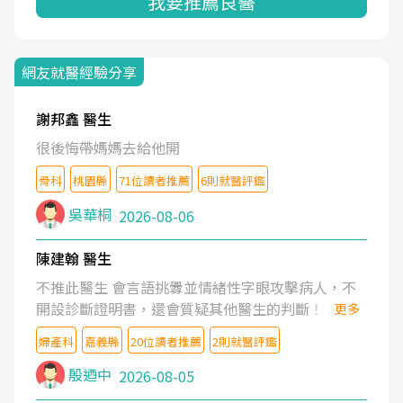
我要推薦良醫
網友就醫經驗分享
謝邦鑫 醫生
很後悔帶媽媽去給他開
骨科
桃園縣
71位讀者推薦
6則就醫評鑑
吳華桐
2026-08-06
陳建翰 醫生
不推此醫生 會言語挑釁並情緒性字眼攻擊病人，不
開設診斷證明書，還會質疑其他醫生的判斷！
更多
婦產科
嘉義縣
20位讀者推薦
2則就醫評鑑
殷迺中
2026-08-05