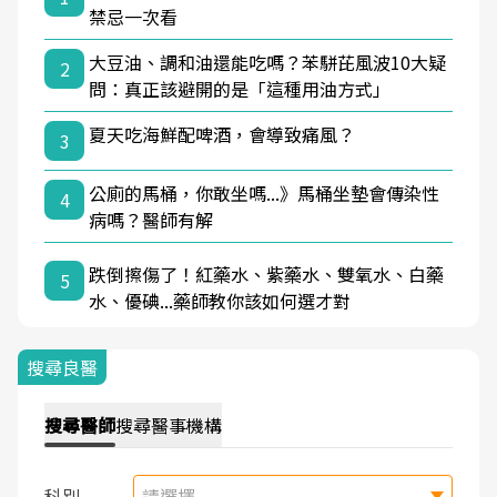
禁忌一次看
大豆油、調和油還能吃嗎？苯駢芘風波10大疑
2
問：真正該避開的是「這種用油方式」
夏天吃海鮮配啤酒，會導致痛風？
3
公廁的馬桶，你敢坐嗎...》馬桶坐墊會傳染性
4
病嗎？醫師有解
跌倒擦傷了！紅藥水、紫藥水、雙氧水、白藥
5
水、優碘...藥師教你該如何選才對
搜尋良醫
搜尋
醫師
搜尋
醫事機構
科別
請選擇