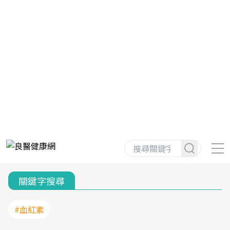
關鍵字搜尋
#血紅素