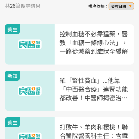
共
26
筆搜尋結果
排序依據：
發布日期
養生
控制血糖不必靠猛藥，醫
教「血糖一條線心法」，
一路從減藥到症狀全緩解
新知
罹「腎性貧血」...他靠
「中西醫合療」連腎功能
都改善！中醫師揭密治療
關鍵
養生
打敗牛、羊肉和櫻桃！聯
合醫院營養科主任：含鐵