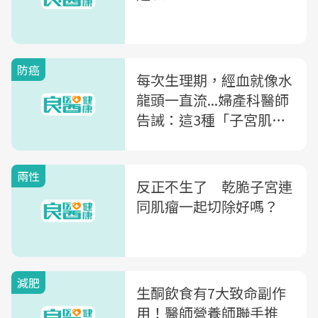
防癌
每次生理期，經血就像水
龍頭一直流...婦產科醫師
告誡：這3種「子宮肌
瘤」癌變機率最高！
兩性
反正不生了 乾脆子宮連
同肌瘤一起切除好嗎？
減肥
生酮飲食有7大致命副作
用！醫師營養師聯手推