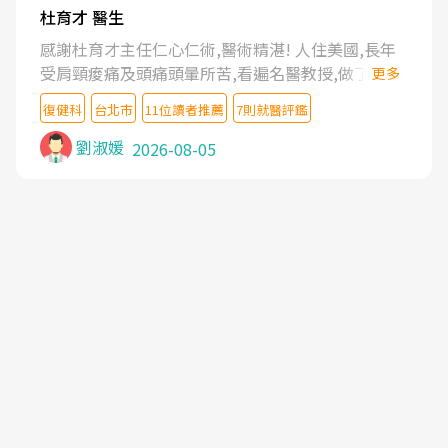
杜育才 醫生
感謝杜育才主任仁心仁術,醫術精湛! 人住美國,長年
受肩頸痠痛及頭痛頭暈所苦,看遍名醫教授,做了各種
更多
檢查,也嘗試過西醫打針,中醫針灸及物理徒手治療都
復健科
台北市
11位讀者推薦
7則就醫評鑑
沒有用,後來連吃到嗎啡類止痛藥都效果有限,只是壓
症狀,沒多久就痛起來,多年失眠嚴重影響生活品質.
劉淑媛
2026-08-05
台灣親友介紹忠孝醫院杜育才主任是頸頭症候群專
家,上網搜尋杜主任相關文章新聞跟網路評價之後,下
定決心飛回台北找杜醫師診治. 杜主任的乾針跟增生
治療真的很厲害,第一次乾針就覺得整個肩頸鬆開,回
家特別好睡,經過幾次治療,長年頑疾已經好了大半,杜
主任除了打針超厲害,還會一直交代要改善姿勢跟好
好做運動,看診態度親切溫暖,真的是不可多得的良醫,
大力推荐!