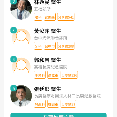
林逸民 醫生
2
五福診所
眼科
宜蘭縣
分享數542
黃汝萍 醫生
3
台中光流聯合診所
牙科
台中市
分享數208
郭和昌 醫生
4
高雄長庚紀念醫院
小兒科
高雄市
分享數226
張廷彰 醫生
5
長庚醫療財團法人林口長庚紀念醫院
婦產科
桃園市
分享數23