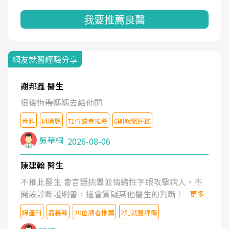
我要推薦良醫
網友就醫經驗分享
謝邦鑫 醫生
很後悔帶媽媽去給他開
骨科
桃園縣
71位讀者推薦
6則就醫評鑑
吳華桐
2026-08-06
陳建翰 醫生
不推此醫生 會言語挑釁並情緒性字眼攻擊病人，不
開設診斷證明書，還會質疑其他醫生的判斷！
更多
婦產科
嘉義縣
20位讀者推薦
2則就醫評鑑