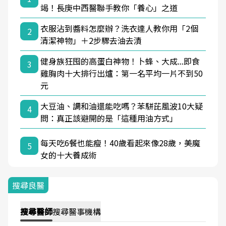
竭！長庚中西醫聯手教你「養心」之道
衣服沾到醬料怎麼辦？洗衣達人教你用「2個
2
清潔神物」＋2步驟去油去漬
健身族狂囤的高蛋白神物！卜蜂、大成...即食
3
雞胸肉十大排行出爐：第一名平均一片不到50
元
大豆油、調和油還能吃嗎？苯駢芘風波10大疑
4
問：真正該避開的是「這種用油方式」
每天吃6餐也能瘦！40歲看起來像28歲，美魔
5
女的十大養成術
搜尋良醫
搜尋
醫師
搜尋
醫事機構