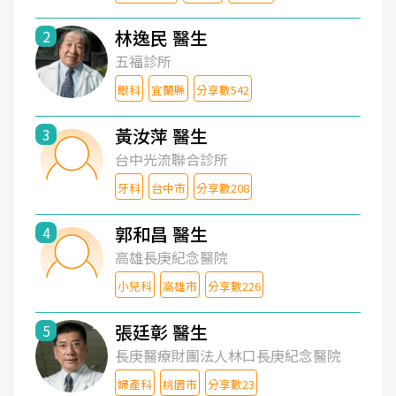
林逸民 醫生
2
五福診所
眼科
宜蘭縣
分享數542
黃汝萍 醫生
3
台中光流聯合診所
牙科
台中市
分享數208
郭和昌 醫生
4
高雄長庚紀念醫院
小兒科
高雄市
分享數226
張廷彰 醫生
5
長庚醫療財團法人林口長庚紀念醫院
婦產科
桃園市
分享數23