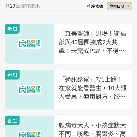
共
29
筆搜尋結果
排序依據：
發布日期
新知
「直美醫師」退場！衛福
部與40醫團達成2大共
識：未完成PGY，不得從
事醫美服務
新知
「通訊診察」7/1上路！
在家就能看醫生，10大類
人受惠，適用對方、服務
及看診方法一文看
養生
腺病毒大人、小孩症狀大
不同！咳嗽、腸胃炎、高