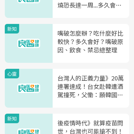
燒恐長達一周...多久會
好、如何照護完整說明
新知
嘴破怎麼辦？吃什麼好比
較快？多久會好？嘴破原
因、飲食、禁忌總整理
心靈
台灣人的正義力量》20萬
連署達成！台女赴韓遭酒
駕撞死，父慟：願韓國能
更加重刑責
新知
後疫情時代》就算疫苗問
世，台灣也可能搶不到！