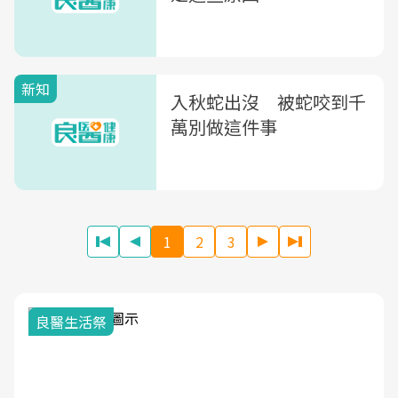
新知
入秋蛇出沒 被蛇咬到千
萬別做這件事
1
2
3
良醫生活祭