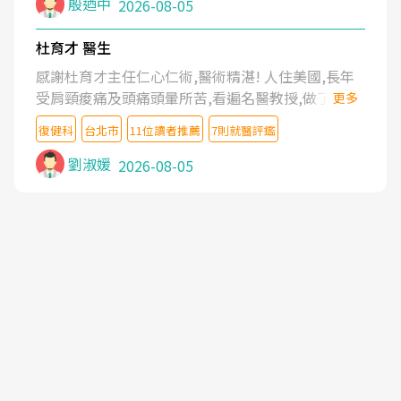
殷迺中
2026-08-05
杜育才 醫生
感謝杜育才主任仁心仁術,醫術精湛! 人住美國,長年
受肩頸痠痛及頭痛頭暈所苦,看遍名醫教授,做了各種
更多
檢查,也嘗試過西醫打針,中醫針灸及物理徒手治療都
復健科
台北市
11位讀者推薦
7則就醫評鑑
沒有用,後來連吃到嗎啡類止痛藥都效果有限,只是壓
症狀,沒多久就痛起來,多年失眠嚴重影響生活品質.
劉淑媛
2026-08-05
台灣親友介紹忠孝醫院杜育才主任是頸頭症候群專
家,上網搜尋杜主任相關文章新聞跟網路評價之後,下
定決心飛回台北找杜醫師診治. 杜主任的乾針跟增生
治療真的很厲害,第一次乾針就覺得整個肩頸鬆開,回
家特別好睡,經過幾次治療,長年頑疾已經好了大半,杜
主任除了打針超厲害,還會一直交代要改善姿勢跟好
好做運動,看診態度親切溫暖,真的是不可多得的良醫,
大力推荐!