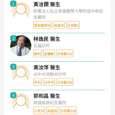
黃洽鑽 醫生
1
財團法人私立高雄醫學大學附設中和紀
念醫院
家庭醫學科
高雄市
分享數2
林逸民 醫生
2
五福診所
眼科
宜蘭縣
分享數542
黃汝萍 醫生
3
台中光流聯合診所
牙科
台中市
分享數208
郭和昌 醫生
4
高雄長庚紀念醫院
小兒科
高雄市
分享數226