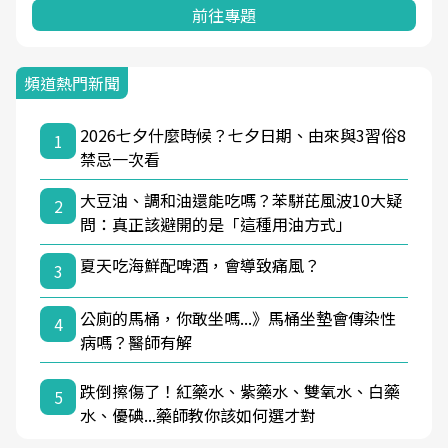
前往專題
頻道熱門新聞
2026七夕什麼時候？七夕日期、由來與3習俗8
1
禁忌一次看
大豆油、調和油還能吃嗎？苯駢芘風波10大疑
2
問：真正該避開的是「這種用油方式」
夏天吃海鮮配啤酒，會導致痛風？
3
公廁的馬桶，你敢坐嗎...》馬桶坐墊會傳染性
4
病嗎？醫師有解
跌倒擦傷了！紅藥水、紫藥水、雙氧水、白藥
5
水、優碘...藥師教你該如何選才對