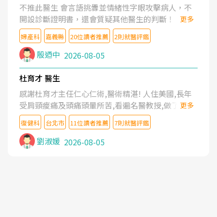
不推此醫生 會言語挑釁並情緒性字眼攻擊病人，不
開設診斷證明書，還會質疑其他醫生的判斷！
更多
婦產科
嘉義縣
20位讀者推薦
2則就醫評鑑
殷迺中
2026-08-05
杜育才 醫生
感謝杜育才主任仁心仁術,醫術精湛! 人住美國,長年
受肩頸痠痛及頭痛頭暈所苦,看遍名醫教授,做了各種
更多
檢查,也嘗試過西醫打針,中醫針灸及物理徒手治療都
復健科
台北市
11位讀者推薦
7則就醫評鑑
沒有用,後來連吃到嗎啡類止痛藥都效果有限,只是壓
症狀,沒多久就痛起來,多年失眠嚴重影響生活品質.
劉淑媛
2026-08-05
台灣親友介紹忠孝醫院杜育才主任是頸頭症候群專
家,上網搜尋杜主任相關文章新聞跟網路評價之後,下
定決心飛回台北找杜醫師診治. 杜主任的乾針跟增生
治療真的很厲害,第一次乾針就覺得整個肩頸鬆開,回
家特別好睡,經過幾次治療,長年頑疾已經好了大半,杜
主任除了打針超厲害,還會一直交代要改善姿勢跟好