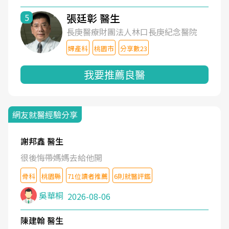
張廷彰 醫生
5
長庚醫療財團法人林口長庚紀念醫院
婦產科
桃園市
分享數23
我要推薦良醫
網友就醫經驗分享
謝邦鑫 醫生
很後悔帶媽媽去給他開
骨科
桃園縣
71位讀者推薦
6則就醫評鑑
吳華桐
2026-08-06
陳建翰 醫生