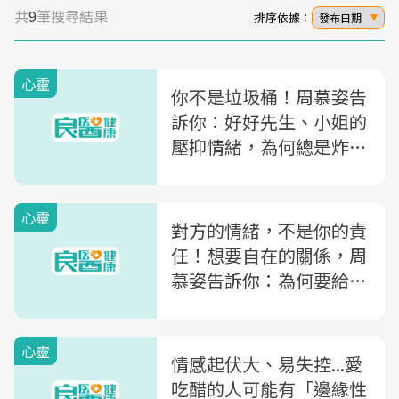
共
9
筆搜尋結果
排序依據：
發布日期
心靈
你不是垃圾桶！周慕姿告
訴你：好好先生、小姐的
壓抑情緒，為何總是炸在
最親的人身上？
心靈
對方的情緒，不是你的責
任！想要自在的關係，周
慕姿告訴你：為何要給對
方一個「發脾氣的空間」
心靈
情感起伏大、易失控...愛
吃醋的人可能有「邊緣性