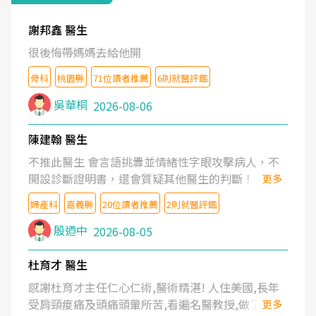
謝邦鑫 醫生
很後悔帶媽媽去給他開
骨科
桃園縣
71位讀者推薦
6則就醫評鑑
吳華桐
2026-08-06
陳建翰 醫生
不推此醫生 會言語挑釁並情緒性字眼攻擊病人，不
開設診斷證明書，還會質疑其他醫生的判斷！
更多
婦產科
嘉義縣
20位讀者推薦
2則就醫評鑑
殷迺中
2026-08-05
杜育才 醫生
感謝杜育才主任仁心仁術,醫術精湛! 人住美國,長年
受肩頸痠痛及頭痛頭暈所苦,看遍名醫教授,做了各種
更多