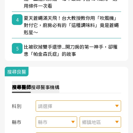
用條件一次看
夏天蒼蠅滿天飛！台大教授教你用「吹風機」
4
對付它，廚房必有的「這種調味料」竟是蒼蠅
剋星～
比被砍掉雙手還慘...開刀房的第一神手，卻罹
5
患「帕金森氏症」的故事
搜尋良醫
搜尋
醫師
搜尋
醫事機構
科別
請選擇
縣市
縣市
鄉鎮地區