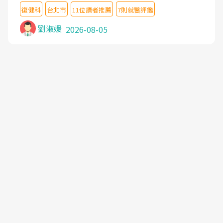
檢查,也嘗試過西醫打針,中醫針灸及物理徒手治療都
復健科
台北市
11位讀者推薦
7則就醫評鑑
沒有用,後來連吃到嗎啡類止痛藥都效果有限,只是壓
症狀,沒多久就痛起來,多年失眠嚴重影響生活品質.
劉淑媛
2026-08-05
台灣親友介紹忠孝醫院杜育才主任是頸頭症候群專
家,上網搜尋杜主任相關文章新聞跟網路評價之後,下
定決心飛回台北找杜醫師診治. 杜主任的乾針跟增生
治療真的很厲害,第一次乾針就覺得整個肩頸鬆開,回
家特別好睡,經過幾次治療,長年頑疾已經好了大半,杜
主任除了打針超厲害,還會一直交代要改善姿勢跟好
好做運動,看診態度親切溫暖,真的是不可多得的良醫,
大力推荐!