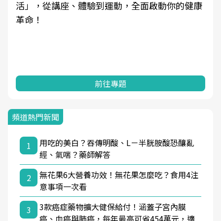
啟動你的健康
學觀點與日常感受的對話，建立對亞健
知，進而引導實際的改善行動。
前往專題
頻道熱門新聞
用吃的美白？吞傳明酸、L－半胱胺酸恐釀亂
1
經、氣喘？藥師解答
無花果6大營養功效！無花果怎麼吃？食用4注
2
意事項一次看
3款癌症藥物擴大健保給付！涵蓋子宮內膜
3
癌、血癌與肺癌，每年最高可省454萬元，適