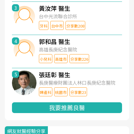
黃汝萍 醫生
3
台中光流聯合診所
牙科
台中市
分享數208
郭和昌 醫生
4
高雄長庚紀念醫院
小兒科
高雄市
分享數226
張廷彰 醫生
5
長庚醫療財團法人林口長庚紀念醫院
婦產科
桃園市
分享數23
我要推薦良醫
網友就醫經驗分享