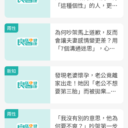
「這種個性」的人，更易
成為「渣男渣女」
兩性
為何吵架馬上道歉，反而
會讓夫妻感情變更差？用
「7個溝通迷思」，心理
諮商師教你如何好好說話
新知
發現老婆懷孕，老公竟離
家出走！她因「老公不想
要第三胎」而被拋棄...一
名婦產科醫師的診間觀察
兩性
「我沒有別的意思，他為
何要不爽？」吵架第一步