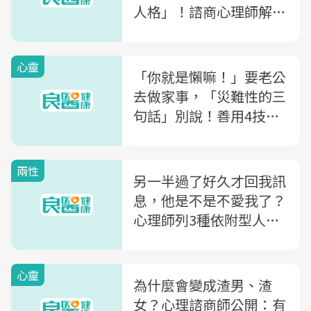
人格」！諮商心理師解析
「吃醋」背後藏的4種心
理因素
心靈
「你就是懶嘛！」要老公
去做家事，「災難性的三
句話」別說！善用4技巧
讓他心甘情願做家事
兩性
另一半過了好久才回我訊
息，他是不是不愛我了？
心理師列3種依附型人
格，這一型的人會奪命連
環叩
心靈
為什麼會變成渣男、渣
女？心理諮商師公開：有