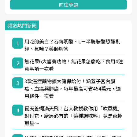
前往專題
頻道熱門新聞
用吃的美白？吞傳明酸、L－半胱胺酸恐釀亂
1
經、氣喘？藥師解答
無花果6大營養功效！無花果怎麼吃？食用4注
2
意事項一次看
3款癌症藥物擴大健保給付！涵蓋子宮內膜
3
癌、血癌與肺癌，每年最高可省454萬元，適
用條件一次看
夏天蒼蠅滿天飛！台大教授教你用「吹風機」
4
對付它，廚房必有的「這種調味料」竟是蒼蠅
剋星～