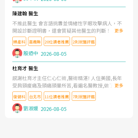
陳建翰 醫生
不推此醫生 會言語挑釁並情緒性字眼攻擊病人，不
開設診斷證明書，還會質疑其他醫生的判斷！
更多
婦產科
嘉義縣
20位讀者推薦
2則就醫評鑑
殷迺中
2026-08-05
杜育才 醫生
感謝杜育才主任仁心仁術,醫術精湛! 人住美國,長年
受肩頸痠痛及頭痛頭暈所苦,看遍名醫教授,做了各種
更多
檢查,也嘗試過西醫打針,中醫針灸及物理徒手治療都
復健科
台北市
11位讀者推薦
7則就醫評鑑
沒有用,後來連吃到嗎啡類止痛藥都效果有限,只是壓
症狀,沒多久就痛起來,多年失眠嚴重影響生活品質.
劉淑媛
2026-08-05
台灣親友介紹忠孝醫院杜育才主任是頸頭症候群專
家,上網搜尋杜主任相關文章新聞跟網路評價之後,下
定決心飛回台北找杜醫師診治. 杜主任的乾針跟增生
治療真的很厲害,第一次乾針就覺得整個肩頸鬆開,回