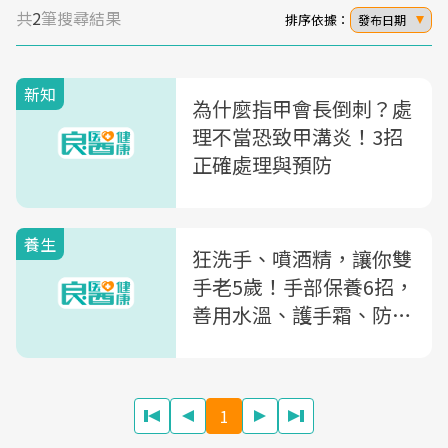
共
2
筆搜尋結果
排序依據：
發布日期
新知
為什麼指甲會長倒刺？處
理不當恐致甲溝炎！3招
正確處理與預防
養生
狂洗手、噴酒精，讓你雙
手老5歲！手部保養6招，
善用水溫、護手霜、防曬
乳就不怕
1