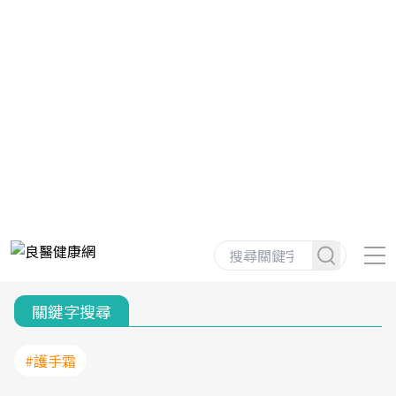
關鍵字搜尋
#護手霜