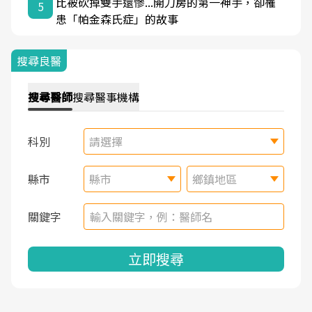
比被砍掉雙手還慘...開刀房的第一神手，卻罹
5
患「帕金森氏症」的故事
搜尋良醫
搜尋
醫師
搜尋
醫事機構
科別
請選擇
縣市
縣市
鄉鎮地區
關鍵字
立即搜尋