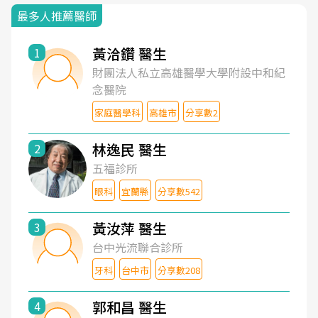
最多人推薦醫師
黃洽鑽 醫生
1
財團法人私立高雄醫學大學附設中和紀
念醫院
家庭醫學科
高雄市
分享數2
林逸民 醫生
2
五福診所
眼科
宜蘭縣
分享數542
黃汝萍 醫生
3
台中光流聯合診所
牙科
台中市
分享數208
郭和昌 醫生
4