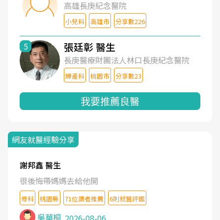
高雄長庚紀念醫院
小兒科
高雄市
分享數226
張廷彰 醫生
5
長庚醫療財團法人林口長庚紀念醫院
婦產科
桃園市
分享數23
我要推薦良醫
網友就醫經驗分享
謝邦鑫 醫生
很後悔帶媽媽去給他開
骨科
桃園縣
71位讀者推薦
6則就醫評鑑
吳華桐
2026-08-06