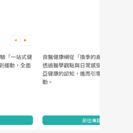
良醫健康網從「換季的身體變化」出發，
根據不同性
因應超高齡
透過醫學觀點與日常感受的對話，建立對
在、未來的
「2025
亞健康的認知，進而引導實際的改善行
知道該如何
促進為目的
動。
健康的關鍵
分析進行全
灣健康促進
前往專題