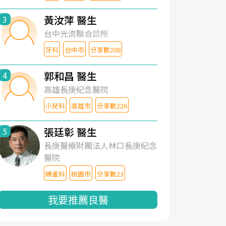
黃汝萍 醫生
3
台中光流聯合診所
牙科
台中市
分享數208
郭和昌 醫生
4
高雄長庚紀念醫院
小兒科
高雄市
分享數226
張廷彰 醫生
5
長庚醫療財團法人林口長庚紀念
醫院
婦產科
桃園市
分享數23
我要推薦良醫