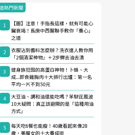
道熱門新聞
【圖】注意！手指長這樣，就有可能心
1
臟衰竭！長庚中西醫聯手教你「養心」
之道
衣服沾到醬料怎麼辦？洗衣達人教你用
2
「2個清潔神物」＋2步驟去油去漬
健身族狂囤的高蛋白神物！卜蜂、大
3
成...即食雞胸肉十大排行出爐：第一名
平均一片不到50元
大豆油、調和油還能吃嗎？苯駢芘風波
4
10大疑問：真正該避開的是「這種用油
方式」
每天吃6餐也能瘦！40歲看起來像28
5
歲，美魔女的十大養成術