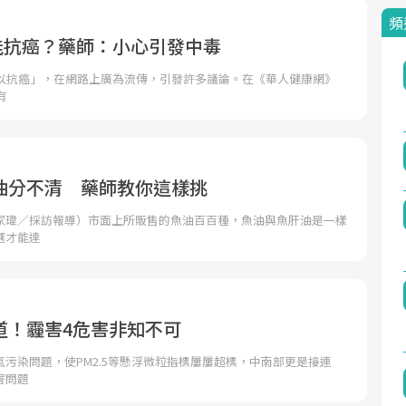
頻
7能抗癌？藥師：小心引發中毒
可以抗癌」，在網路上廣為流傳，引發許多議論。在《華人健康網》
有
油分不清 藥師教你這樣挑
家瑋／採訪報導）市面上所販售的魚油百百種，魚油與魚肝油是一樣
選才能達
道！霾害4危害非知不可
污染問題，使PM2.5等懸浮微粒指標屢屢超標，中南部更是接連
害問題