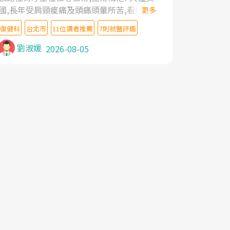
國,長年受肩頸痠痛及頭痛頭暈所苦,看遍名醫
更多
教授,做了各種檢查,也嘗試過西醫打針,中醫
復健科
台北市
11位讀者推薦
7則就醫評鑑
針灸及物理徒手治療都沒有用,後來連吃到嗎
啡類止痛藥都效果有限,只是壓症狀,沒多久就
劉淑媛
2026-08-05
痛起來,多年失眠嚴重影響生活品質. 台灣親
友介紹忠孝醫院杜育才主任是頸頭症候群專
家,上網搜尋杜主任相關文章新聞跟網路評價
之後,下定決心飛回台北找杜醫師診治. 杜主
任的乾針跟增生治療真的很厲害,第一次乾針
就覺得整個肩頸鬆開,回家特別好睡,經過幾次
治療,長年頑疾已經好了大半,杜主任除了打針
超厲害,還會一直交代要改善姿勢跟好好做運
動,看診態度親切溫暖,真的是不可多得的良
醫,大力推荐!