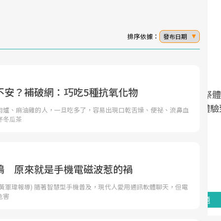
排序依據：
發布日期
不安？補破網：巧吃5種抗氧化物
面對超高齡社會的浪潮，台灣正在快速邁
2025年，就到良醫生活祭體驗「一站式健
向「健康照護」的新時代。隨著國家政策
康新生活」，從講座、體驗到運動，全面
肉爐、麻油雞的人，一旦吃多了，容易出現口乾舌燥、便祕、流鼻血
杯冬瓜茶
如「健康台灣推動委員會」與「長照3.0」
啟動你的健康革命！
的推進，「預防醫學」已成全民關注的核
心議題。然而，健檢不只是醫療院所的服
務，更是民眾了解自身健康狀況、啟動健
鳴 原來就是手機電磁波惹的禍
康管理的重要起點。
黃軍瑋報導) 隨著智慧型手機普及，現代人愛用通訊軟體聊天，但電
危害
前往專題
前往專題