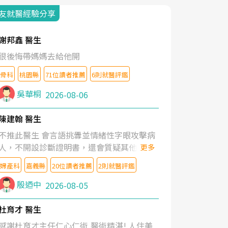
友就醫經驗分享
謝邦鑫 醫生
很後悔帶媽媽去給他開
骨科
桃園縣
71位讀者推薦
6則就醫評鑑
吳華桐
2026-08-06
陳建翰 醫生
不推此醫生 會言語挑釁並情緒性字眼攻擊病
人，不開設診斷證明書，還會質疑其他醫生
更多
的判斷！
婦產科
嘉義縣
20位讀者推薦
2則就醫評鑑
殷迺中
2026-08-05
杜育才 醫生
感謝杜育才主任仁心仁術,醫術精湛! 人住美