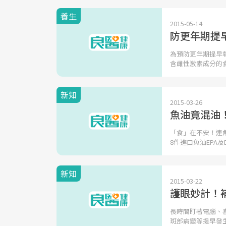
養生
2015-05-14
防更年期提
為預防更年期提早
含雌性激素成分的
新知
2015-03-26
魚油竟混油
「食」在不安！連
8件進口魚油EPA及
新知
2015-03-22
護眼妙計！
長時間盯著電腦、
斑部病變等提早發