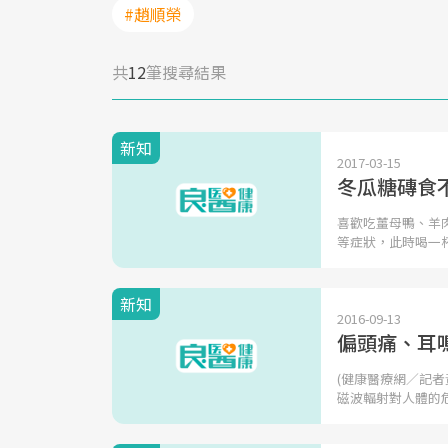
#趙順榮
共
12
筆搜尋結果
新知
2017-03-15
冬瓜糖磚食
喜歡吃薑母鴨、羊
等症狀，此時喝一
新知
2016-09-13
偏頭痛、耳
(健康醫療網／記者
磁波輻射對人體的