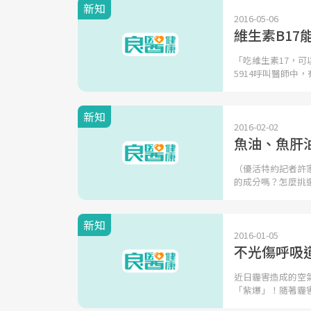
新知
2016-05-06
維生素B1
「吃維生素17，
5914呼叫醫師中，
新知
2016-02-02
魚油、魚肝
（優活特約記者許
的成分嗎？怎麼挑
新知
2016-01-05
不光傷呼吸
近日霾害造成的空氣
「紫爆」！隨著霾