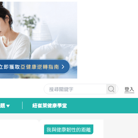
登入
專題
紐崔萊健康學堂
我與健康韌性的距離
荷爾蒙時光
2025健檢