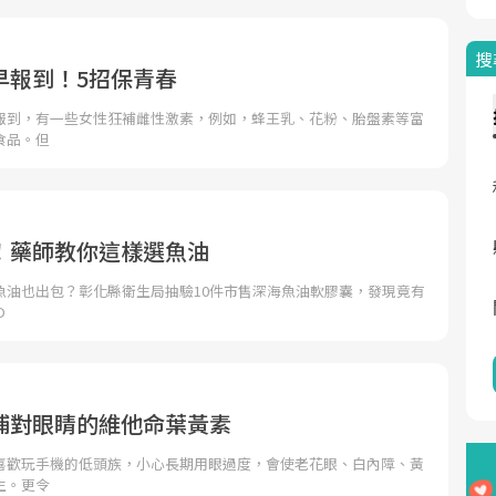
搜
早報到！5招保青春
報到，有一些女性狂補雌性激素，例如，蜂王乳、花粉、胎盤素等富
食品。但
！藥師教你這樣選魚油
魚油也出包？彰化縣衛生局抽驗10件市售深海魚油軟膠囊，發現竟有
D
補對眼睛的維他命葉黃素
喜歡玩手機的低頭族，小心長期用眼過度，會使老花眼、白內障、黃
生。更令