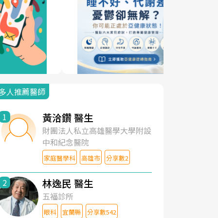
多人推薦醫師
黃洽鑽 醫生
1
財團法人私立高雄醫學大學附設
中和紀念醫院
家庭醫學科
高雄市
分享數2
林逸民 醫生
2
五福診所
眼科
宜蘭縣
分享數542