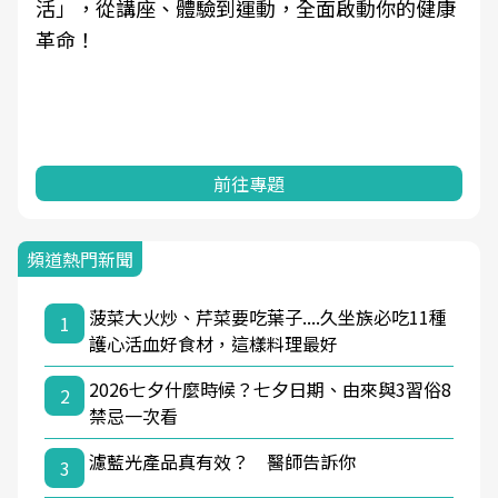
活」，從講座、體驗到運動，全面啟動你的健康
革命！
前往專題
頻道熱門新聞
菠菜大火炒、芹菜要吃葉子....久坐族必吃11種
1
護心活血好食材，這樣料理最好
2026七夕什麼時候？七夕日期、由來與3習俗8
2
禁忌一次看
濾藍光產品真有效？ 醫師告訴你
3