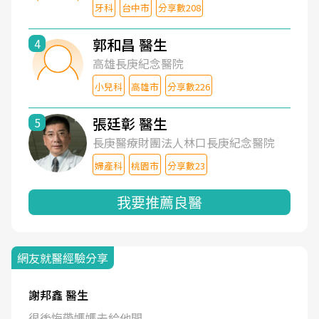
牙科
台中市
分享數208
郭和昌 醫生
4
高雄長庚紀念醫院
小兒科
高雄市
分享數226
張廷彰 醫生
5
長庚醫療財團法人林口長庚紀念醫院
婦產科
桃園市
分享數23
我要推薦良醫
網友就醫經驗分享
謝邦鑫 醫生
很後悔帶媽媽去給他開