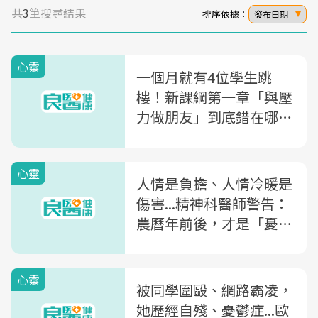
共
3
筆搜尋結果
排序依據：
發布日期
心靈
一個月就有4位學生跳
樓！新課綱第一章「與壓
力做朋友」到底錯在哪？
精神科醫師：這觀念跟
「何不食肉糜」沒兩樣
心靈
人情是負擔、人情冷暖是
傷害...精神科醫師警告：
農曆年前後，才是「憂鬱
症」放棄的開始
心靈
被同學圍毆、網路霸凌，
她歷經自殘、憂鬱症...歐