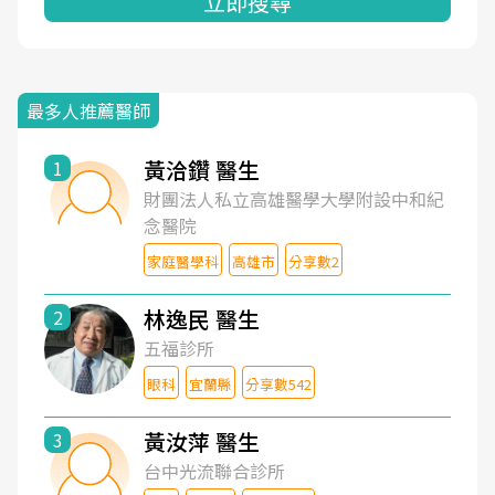
立即搜尋
最多人推薦醫師
黃洽鑽 醫生
1
財團法人私立高雄醫學大學附設中和紀
念醫院
家庭醫學科
高雄市
分享數2
林逸民 醫生
2
五福診所
眼科
宜蘭縣
分享數542
黃汝萍 醫生
3
台中光流聯合診所