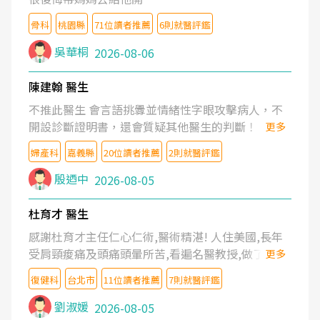
骨科
桃園縣
71位讀者推薦
6則就醫評鑑
吳華桐
2026-08-06
陳建翰 醫生
不推此醫生 會言語挑釁並情緒性字眼攻擊病人，不
開設診斷證明書，還會質疑其他醫生的判斷！
更多
婦產科
嘉義縣
20位讀者推薦
2則就醫評鑑
殷迺中
2026-08-05
杜育才 醫生
感謝杜育才主任仁心仁術,醫術精湛! 人住美國,長年
受肩頸痠痛及頭痛頭暈所苦,看遍名醫教授,做了各種
更多
檢查,也嘗試過西醫打針,中醫針灸及物理徒手治療都
復健科
台北市
11位讀者推薦
7則就醫評鑑
沒有用,後來連吃到嗎啡類止痛藥都效果有限,只是壓
症狀,沒多久就痛起來,多年失眠嚴重影響生活品質.
劉淑媛
2026-08-05