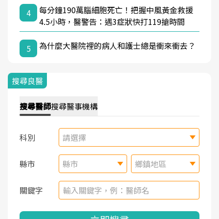
每分鐘190萬腦細胞死亡！把握中風黃金救援
4
4.5小時，醫警告：遇3症狀快打119搶時間
為什麼大醫院裡的病人和護士總是衝來衝去？
5
搜尋良醫
搜尋
醫師
搜尋
醫事機構
科別
請選擇
縣市
縣市
鄉鎮地區
關鍵字