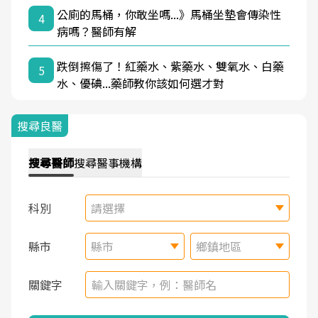
公廁的馬桶，你敢坐嗎...》馬桶坐墊會傳染性
4
病嗎？醫師有解
跌倒擦傷了！紅藥水、紫藥水、雙氧水、白藥
5
水、優碘...藥師教你該如何選才對
搜尋良醫
搜尋
醫師
搜尋
醫事機構
科別
請選擇
縣市
縣市
鄉鎮地區
關鍵字