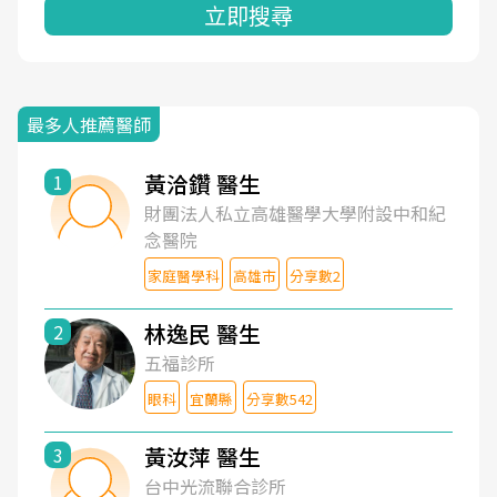
立即搜尋
最多人推薦醫師
黃洽鑽 醫生
1
財團法人私立高雄醫學大學附設中和紀
念醫院
家庭醫學科
高雄市
分享數2
林逸民 醫生
2
五福診所
眼科
宜蘭縣
分享數542
黃汝萍 醫生
3
台中光流聯合診所