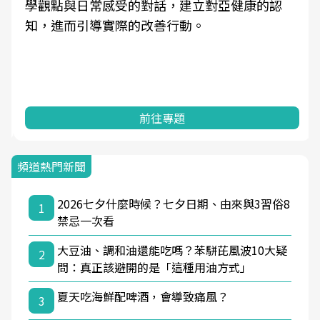
學觀點與日常感受的對話，建立對亞健康的認
知，進而引導實際的改善行動。
前往專題
頻道熱門新聞
2026七夕什麼時候？七夕日期、由來與3習俗8
1
禁忌一次看
大豆油、調和油還能吃嗎？苯駢芘風波10大疑
2
問：真正該避開的是「這種用油方式」
夏天吃海鮮配啤酒，會導致痛風？
3