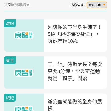
共
3
筆搜尋結果
排序依據：
發布日期
減肥
別讓你的下半身生鏽了！
5招「爬樓梯瘦身法」，
讓你年輕10歲
養生
工「坐」時數太長？每次
只要3分鐘，辦公室運動
就從「椅子」開始
減肥
辦公室就能做的全身伸展
操