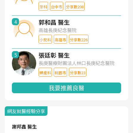
牙科
台中市
分享數208
郭和昌 醫生
4
高雄長庚紀念醫院
小兒科
高雄市
分享數226
張廷彰 醫生
5
長庚醫療財團法人林口長庚紀念醫院
婦產科
桃園市
分享數23
我要推薦良醫
網友就醫經驗分享
謝邦鑫 醫生