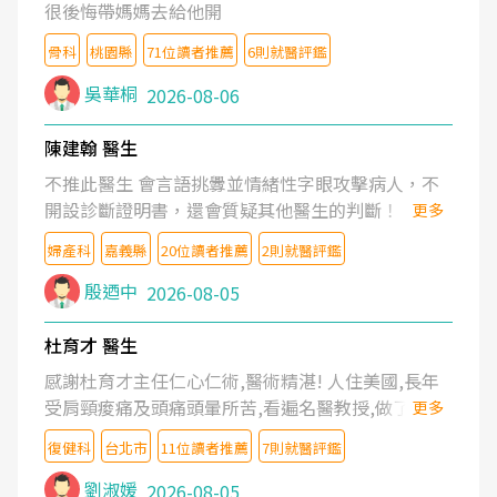
很後悔帶媽媽去給他開
骨科
桃園縣
71位讀者推薦
6則就醫評鑑
吳華桐
2026-08-06
陳建翰 醫生
不推此醫生 會言語挑釁並情緒性字眼攻擊病人，不
開設診斷證明書，還會質疑其他醫生的判斷！
更多
婦產科
嘉義縣
20位讀者推薦
2則就醫評鑑
殷迺中
2026-08-05
杜育才 醫生
感謝杜育才主任仁心仁術,醫術精湛! 人住美國,長年
受肩頸痠痛及頭痛頭暈所苦,看遍名醫教授,做了各種
更多
檢查,也嘗試過西醫打針,中醫針灸及物理徒手治療都
復健科
台北市
11位讀者推薦
7則就醫評鑑
沒有用,後來連吃到嗎啡類止痛藥都效果有限,只是壓
症狀,沒多久就痛起來,多年失眠嚴重影響生活品質.
劉淑媛
2026-08-05