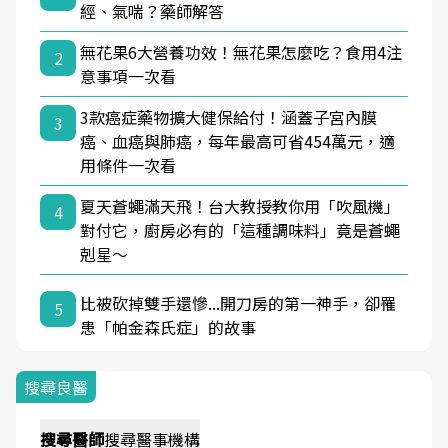
經、氣喘？藥師解答
無花果6大營養功效！無花果怎麼吃？食用4注
2
意事項一次看
3款癌症藥物擴大健保給付！涵蓋子宮內膜
3
癌、血癌與肺癌，每年最高可省454萬元，適
用條件一次看
夏天蒼蠅滿天飛！台大教授教你用「吹風機」
4
對付它，廚房必有的「這種調味料」竟是蒼蠅
剋星～
比被砍掉雙手還慘...開刀房的第一神手，卻罹
5
患「帕金森氏症」的故事
搜尋良醫
搜尋
醫師
搜尋
醫事機構