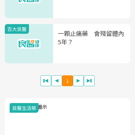
百大良醫
一顆止痛藥 會殘留體內
5年？
1
良醫生活祭