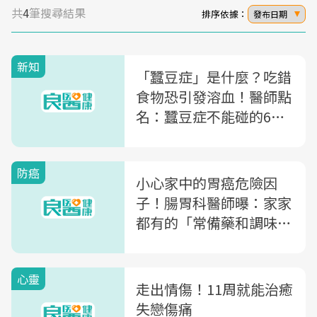
共
4
筆搜尋結果
排序依據：
發布日期
新知
「蠶豆症」是什麼？吃錯
食物恐引發溶血！醫師點
名：蠶豆症不能碰的6大
類禁忌
防癌
小心家中的胃癌危險因
子！腸胃科醫師曝：家家
都有的「常備藥和調味
料」，竟跟菸酒一樣恐致
癌
心靈
走出情傷！11周就能治癒
失戀傷痛