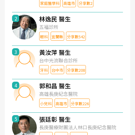
家庭醫學科
高雄市
分享數2
林逸民 醫生
2
五福診所
眼科
宜蘭縣
分享數542
黃汝萍 醫生
3
台中光流聯合診所
牙科
台中市
分享數208
郭和昌 醫生
4
高雄長庚紀念醫院
小兒科
高雄市
分享數226
張廷彰 醫生
5
長庚醫療財團法人林口長庚紀念醫院