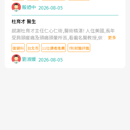
殷迺中
2026-08-05
杜育才 醫生
感謝杜育才主任仁心仁術,醫術精湛! 人住美國,長年
受肩頸痠痛及頭痛頭暈所苦,看遍名醫教授,做了各種
更多
檢查,也嘗試過西醫打針,中醫針灸及物理徒手治療都
復健科
台北市
11位讀者推薦
7則就醫評鑑
沒有用,後來連吃到嗎啡類止痛藥都效果有限,只是壓
症狀,沒多久就痛起來,多年失眠嚴重影響生活品質.
劉淑媛
2026-08-05
台灣親友介紹忠孝醫院杜育才主任是頸頭症候群專
家,上網搜尋杜主任相關文章新聞跟網路評價之後,下
定決心飛回台北找杜醫師診治. 杜主任的乾針跟增生
治療真的很厲害,第一次乾針就覺得整個肩頸鬆開,回
家特別好睡,經過幾次治療,長年頑疾已經好了大半,杜
主任除了打針超厲害,還會一直交代要改善姿勢跟好
好做運動,看診態度親切溫暖,真的是不可多得的良醫,
大力推荐!