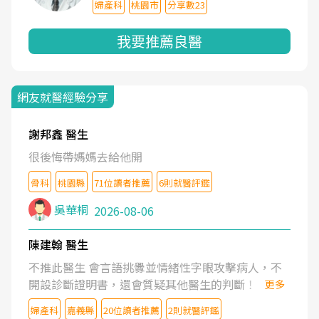
婦產科
桃園市
分享數23
我要推薦良醫
網友就醫經驗分享
謝邦鑫 醫生
很後悔帶媽媽去給他開
骨科
桃園縣
71位讀者推薦
6則就醫評鑑
吳華桐
2026-08-06
陳建翰 醫生
不推此醫生 會言語挑釁並情緒性字眼攻擊病人，不
開設診斷證明書，還會質疑其他醫生的判斷！
更多
婦產科
嘉義縣
20位讀者推薦
2則就醫評鑑