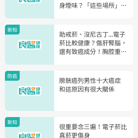
身煙味？「這些場所」全
面禁菸，修法5大重點一
次看
新知
助戒菸、沒尼古丁...電子
菸比較健康？傷肝腎腦，
還有致癌成分！胸腔重症
醫師揭風險
防癌
膀胱癌列男性十大癌症
和這原因有很大關係
新知
很重要念三遍！電子菸比
真菸更傷身