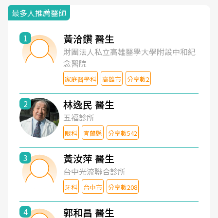
最多人推薦醫師
黃洽鑽 醫生
1
財團法人私立高雄醫學大學附設中和紀
念醫院
家庭醫學科
高雄市
分享數2
林逸民 醫生
2
五福診所
眼科
宜蘭縣
分享數542
黃汝萍 醫生
3
台中光流聯合診所
牙科
台中市
分享數208
郭和昌 醫生
4