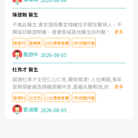
陳建翰 醫生
不推此醫生 會言語挑釁並情緒性字眼攻擊病人，不
開設診斷證明書，還會質疑其他醫生的判斷！
更多
婦產科
嘉義縣
20位讀者推薦
2則就醫評鑑
殷迺中
2026-08-05
杜育才 醫生
感謝杜育才主任仁心仁術,醫術精湛! 人住美國,長年
受肩頸痠痛及頭痛頭暈所苦,看遍名醫教授,做了各種
更多
檢查,也嘗試過西醫打針,中醫針灸及物理徒手治療都
復健科
台北市
11位讀者推薦
7則就醫評鑑
沒有用,後來連吃到嗎啡類止痛藥都效果有限,只是壓
症狀,沒多久就痛起來,多年失眠嚴重影響生活品質.
劉淑媛
2026-08-05
台灣親友介紹忠孝醫院杜育才主任是頸頭症候群專
家,上網搜尋杜主任相關文章新聞跟網路評價之後,下
定決心飛回台北找杜醫師診治. 杜主任的乾針跟增生