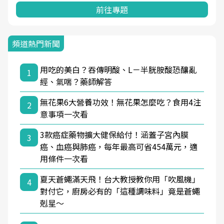
前往專題
前往
頻道熱門新聞
用吃的美白？吞傳明酸、L－半胱胺酸恐釀亂
1
經、氣喘？藥師解答
無花果6大營養功效！無花果怎麼吃？食用4注
2
意事項一次看
3款癌症藥物擴大健保給付！涵蓋子宮內膜
3
癌、血癌與肺癌，每年最高可省454萬元，適
用條件一次看
夏天蒼蠅滿天飛！台大教授教你用「吹風機」
4
對付它，廚房必有的「這種調味料」竟是蒼蠅
剋星～