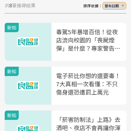
共
8
筆搜尋結果
排序依據：
發布日期
新知
毒駕5年暴增百倍！從夜
店流向校園的「喪屍煙
彈」是什麼？專家警告：
傷害的不只是大腦
新知
電子菸比你想的還要毒！
7大真相一次看懂：不只
傷身還恐遭罰上萬元
新知
「菸害防制法」上路》去
酒吧、夜店不會再讓你渾