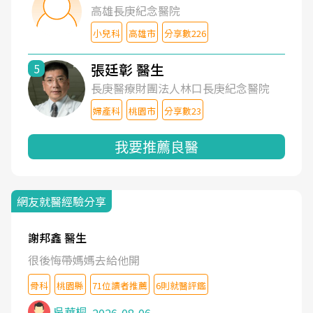
高雄長庚紀念醫院
小兒科
高雄市
分享數226
張廷彰 醫生
5
長庚醫療財團法人林口長庚紀念醫院
婦產科
桃園市
分享數23
我要推薦良醫
網友就醫經驗分享
謝邦鑫 醫生
很後悔帶媽媽去給他開
骨科
桃園縣
71位讀者推薦
6則就醫評鑑
吳華桐
2026-08-06