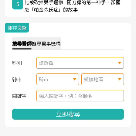
比被砍掉雙手還慘...開刀房的第一神手，卻罹
5
患「帕金森氏症」的故事
搜尋良醫
搜尋
醫師
搜尋
醫事機構
科別
請選擇
縣市
縣市
鄉鎮地區
關鍵字
立即搜尋