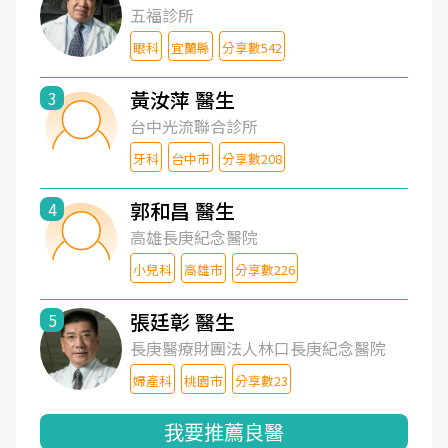
五福診所
眼科
宜蘭縣
分享數542
黃汝萍 醫生
3
台中光流聯合診所
牙科
台中市
分享數208
郭和昌 醫生
4
高雄長庚紀念醫院
小兒科
高雄市
分享數226
張廷彰 醫生
5
長庚醫療財團法人林口長庚紀念醫院
婦產科
桃園市
分享數23
我要推薦良醫