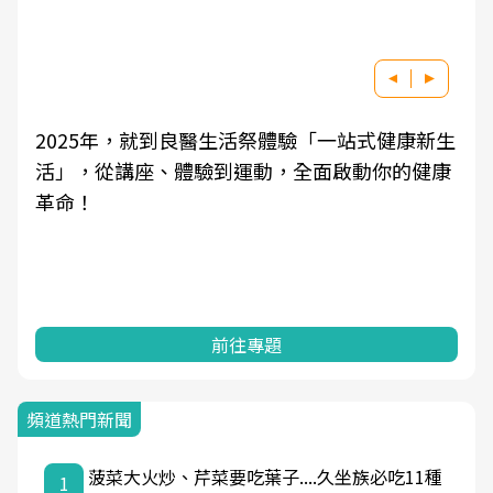
良醫健康網從「換季的身體變化」出發，透過醫
學觀點與日常感受的對話，建立對亞健康的認
知，進而引導實際的改善行動。
前往專題
頻道熱門新聞
菠菜大火炒、芹菜要吃葉子....久坐族必吃11種
1