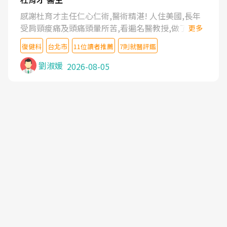
感謝杜育才主任仁心仁術,醫術精湛! 人住美國,長年
受肩頸痠痛及頭痛頭暈所苦,看遍名醫教授,做了各種
更多
檢查,也嘗試過西醫打針,中醫針灸及物理徒手治療都
復健科
台北市
11位讀者推薦
7則就醫評鑑
沒有用,後來連吃到嗎啡類止痛藥都效果有限,只是壓
症狀,沒多久就痛起來,多年失眠嚴重影響生活品質.
劉淑媛
2026-08-05
台灣親友介紹忠孝醫院杜育才主任是頸頭症候群專
家,上網搜尋杜主任相關文章新聞跟網路評價之後,下
定決心飛回台北找杜醫師診治. 杜主任的乾針跟增生
治療真的很厲害,第一次乾針就覺得整個肩頸鬆開,回
家特別好睡,經過幾次治療,長年頑疾已經好了大半,杜
主任除了打針超厲害,還會一直交代要改善姿勢跟好
好做運動,看診態度親切溫暖,真的是不可多得的良醫,
大力推荐!