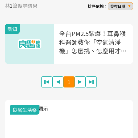
共
1
筆搜尋結果
排序依據：
發布日期
新知
全台PM2.5紫爆！耳鼻喉
科醫師教你「空氣清淨
機」怎麼挑、怎麼用才防
病
1
我與健康韌性的距離