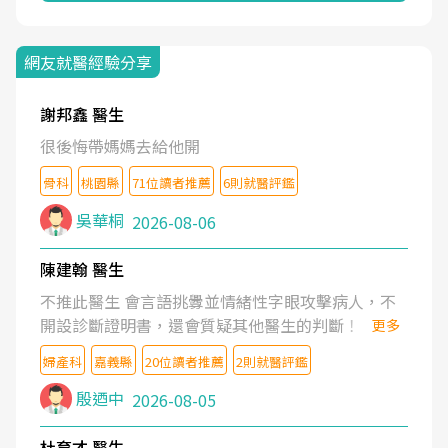
網友就醫經驗分享
謝邦鑫 醫生
很後悔帶媽媽去給他開
骨科
桃園縣
71位讀者推薦
6則就醫評鑑
吳華桐
2026-08-06
陳建翰 醫生
不推此醫生 會言語挑釁並情緒性字眼攻擊病人，不
開設診斷證明書，還會質疑其他醫生的判斷！
更多
婦產科
嘉義縣
20位讀者推薦
2則就醫評鑑
殷迺中
2026-08-05
杜育才 醫生