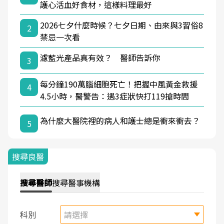
護心活血好食材，這樣料理最好
2026七夕什麼時候？七夕日期、由來與3習俗8
2
禁忌一次看
濾藍光產品真有效？ 醫師告訴你
3
每分鐘190萬腦細胞死亡！把握中風黃金救援
4
4.5小時，醫警告：遇3症狀快打119搶時間
為什麼大醫院裡的病人和護士總是衝來衝去？
5
搜尋良醫
搜尋
醫師
搜尋
醫事機構
科別
請選擇