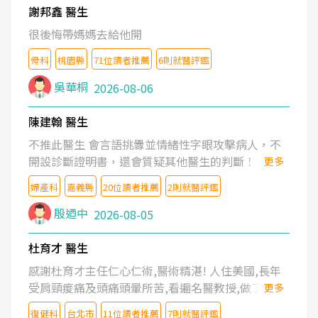
謝邦鑫 醫生
很後悔帶媽媽去給他開
骨科
桃園縣
71位讀者推薦
6則就醫評鑑
吳華桐
2026-08-06
陳建翰 醫生
不推此醫生 會言語挑釁並情緒性字眼攻擊病人，不
開設診斷證明書，還會質疑其他醫生的判斷！
更多
婦產科
嘉義縣
20位讀者推薦
2則就醫評鑑
殷迺中
2026-08-05
杜育才 醫生
感謝杜育才主任仁心仁術,醫術精湛! 人住美國,長年
受肩頸痠痛及頭痛頭暈所苦,看遍名醫教授,做了各種
更多
檢查,也嘗試過西醫打針,中醫針灸及物理徒手治療都
復健科
台北市
11位讀者推薦
7則就醫評鑑