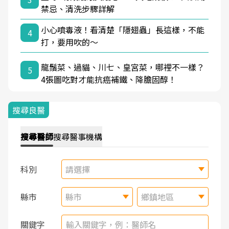
禁忌、清洗步驟詳解
小心噴毒液！看清楚「隱翅蟲」長這樣，不能
4
打，要用吹的～
龍鬚菜、過貓、川七、皇宮菜，哪裡不一樣？
5
4張圖吃對才能抗癌補鐵、降膽固醇！
搜尋良醫
搜尋
醫師
搜尋
醫事機構
科別
請選擇
縣市
縣市
鄉鎮地區
關鍵字