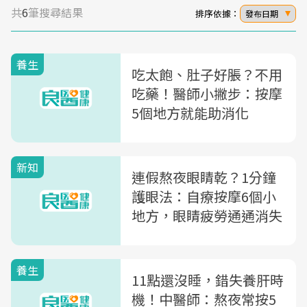
共
6
筆搜尋結果
排序依據：
發布日期
養生
吃太飽、肚子好脹？不用
吃藥！醫師小撇步：按摩
5個地方就能助消化
新知
連假熬夜眼睛乾？1分鐘
護眼法：自療按摩6個小
地方，眼睛疲勞通通消失
養生
11點還沒睡，錯失養肝時
機！中醫師：熬夜常按5