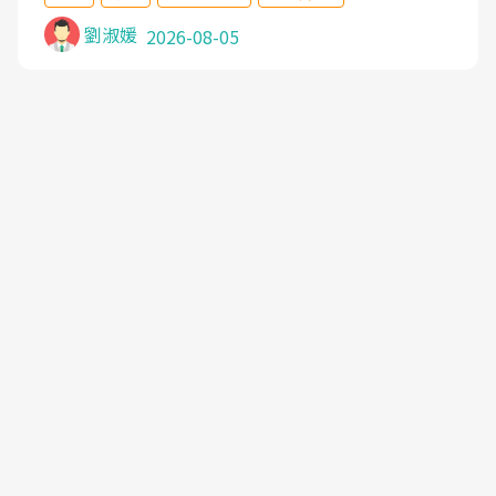
沒有用,後來連吃到嗎啡類止痛藥都效果有限,只是壓
症狀,沒多久就痛起來,多年失眠嚴重影響生活品質.
劉淑媛
2026-08-05
台灣親友介紹忠孝醫院杜育才主任是頸頭症候群專
家,上網搜尋杜主任相關文章新聞跟網路評價之後,下
定決心飛回台北找杜醫師診治. 杜主任的乾針跟增生
治療真的很厲害,第一次乾針就覺得整個肩頸鬆開,回
家特別好睡,經過幾次治療,長年頑疾已經好了大半,杜
主任除了打針超厲害,還會一直交代要改善姿勢跟好
好做運動,看診態度親切溫暖,真的是不可多得的良醫,
大力推荐!