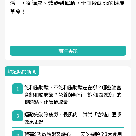
、體驗到運動，全面啟動你的健康
學觀點與日常感
知，進而引導實
前往專題
頻道熱門新聞
飽和脂肪酸、不飽和脂肪酸差在哪？哪些油富
1
含飽和脂肪酸？營養師解析「飽和脂肪酸」的
優缺點、建議攝取量
運動完消除疲勞、長肌肉 試試「含糖」豆漿
2
效果更好
藍莓9功效護眼又護心，一天吃幾顆？3大食用
3