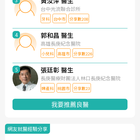
黃汝萍 醫生
3
台中光流聯合診所
牙科
台中市
分享數208
郭和昌 醫生
4
高雄長庚紀念醫院
小兒科
高雄市
分享數226
張廷彰 醫生
5
長庚醫療財團法人林口長庚紀念醫院
婦產科
桃園市
分享數23
我要推薦良醫
網友就醫經驗分享