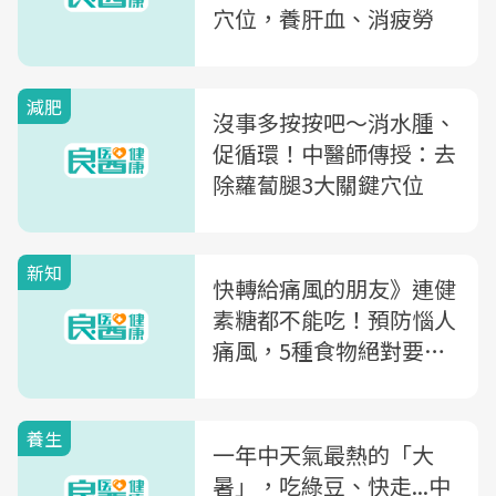
穴位，養肝血、消疲勞
減肥
沒事多按按吧～消水腫、
促循環！中醫師傳授：去
除蘿蔔腿3大關鍵穴位
新知
快轉給痛風的朋友》連健
素糖都不能吃！預防惱人
痛風，5種食物絕對要忌
口
養生
一年中天氣最熱的「大
暑」，吃綠豆、快走...中