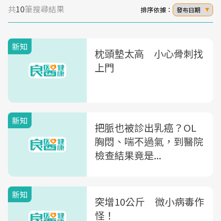
共
10
筆搜尋結果
排序依據：
發布日期
新知
枕頭墊太高 小心骨刺找
上門
新知
把脈也被診出乳癌？OL
胸悶、喘不過氣，到醫院
檢查結果竟是...
新知
突增10公斤 微小病毒作
怪！