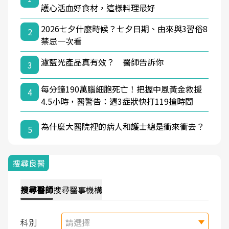
護心活血好食材，這樣料理最好
2026七夕什麼時候？七夕日期、由來與3習俗8
2
禁忌一次看
濾藍光產品真有效？ 醫師告訴你
3
每分鐘190萬腦細胞死亡！把握中風黃金救援
4
4.5小時，醫警告：遇3症狀快打119搶時間
為什麼大醫院裡的病人和護士總是衝來衝去？
5
搜尋良醫
搜尋
醫師
搜尋
醫事機構
科別
請選擇