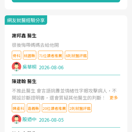
網友就醫經驗分享
謝邦鑫 醫生
很後悔帶媽媽去給他開
骨科
桃園縣
71位讀者推薦
6則就醫評鑑
吳華桐
2026-08-06
陳建翰 醫生
不推此醫生 會言語挑釁並情緒性字眼攻擊病人，不
開設診斷證明書，還會質疑其他醫生的判斷！
更多
婦產科
嘉義縣
20位讀者推薦
2則就醫評鑑
殷迺中
2026-08-05