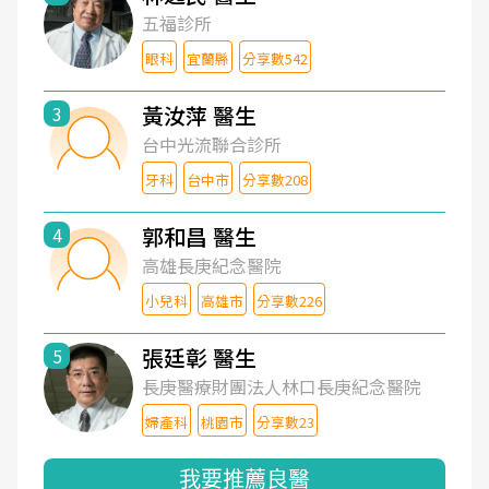
五福診所
眼科
宜蘭縣
分享數542
黃汝萍 醫生
3
台中光流聯合診所
牙科
台中市
分享數208
郭和昌 醫生
4
高雄長庚紀念醫院
小兒科
高雄市
分享數226
張廷彰 醫生
5
長庚醫療財團法人林口長庚紀念醫院
婦產科
桃園市
分享數23
我要推薦良醫