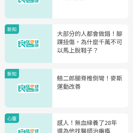
新知
大部分的人都會做錯！腳
踝扭傷，為什麼千萬不可
以馬上脫鞋子？
新知
翹二郎腿脊椎側彎！麥斯
運動改善
心靈
感人！無血緣養了28年
還為他找醫師治癱瘓