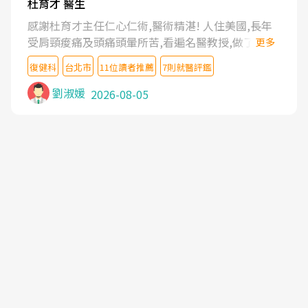
杜育才 醫生
感謝杜育才主任仁心仁術,醫術精湛! 人住美國,長年
受肩頸痠痛及頭痛頭暈所苦,看遍名醫教授,做了各種
更多
檢查,也嘗試過西醫打針,中醫針灸及物理徒手治療都
復健科
台北市
11位讀者推薦
7則就醫評鑑
沒有用,後來連吃到嗎啡類止痛藥都效果有限,只是壓
症狀,沒多久就痛起來,多年失眠嚴重影響生活品質.
劉淑媛
2026-08-05
台灣親友介紹忠孝醫院杜育才主任是頸頭症候群專
家,上網搜尋杜主任相關文章新聞跟網路評價之後,下
定決心飛回台北找杜醫師診治. 杜主任的乾針跟增生
治療真的很厲害,第一次乾針就覺得整個肩頸鬆開,回
家特別好睡,經過幾次治療,長年頑疾已經好了大半,杜
主任除了打針超厲害,還會一直交代要改善姿勢跟好
好做運動,看診態度親切溫暖,真的是不可多得的良醫,
大力推荐!