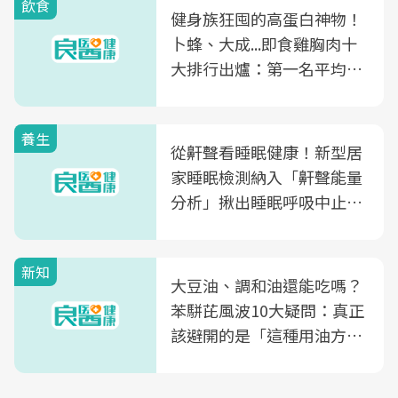
飲食
健身族狂囤的高蛋白神物！
卜蜂、大成...即食雞胸肉十
大排行出爐：第一名平均一
片不到50元
養生
從鼾聲看睡眠健康！新型居
家睡眠檢測納入「鼾聲能量
分析」揪出睡眠呼吸中止症
風險
新知
大豆油、調和油還能吃嗎？
苯駢芘風波10大疑問：真正
該避開的是「這種用油方
式」