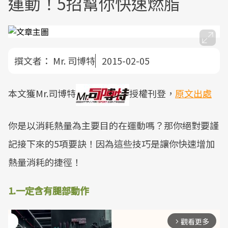
運動！5招幫你快速燃脂
撰文者：
Mr. 司博特
2015-02-05
本文獲Mr.司博特
授權刊登，
原文出處
你是以消耗熱量為主要目的在運動嗎？那你絕對要謹
記接下來的5項要訣！因為這些技巧是讓你快速增加
熱量消耗的捷徑！
1.
一定含有腿部動作
觀看更多
arrow_forward_ios