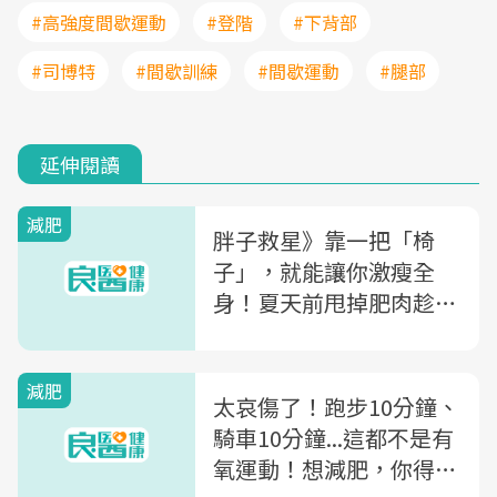
#高強度間歇運動
#登階
#下背部
#司博特
#間歇訓練
#間歇運動
#腿部
延伸閱讀
減肥
胖子救星》靠一把「椅
子」，就能讓你激瘦全
身！夏天前甩掉肥肉趁現
在
減肥
太哀傷了！跑步10分鐘、
騎車10分鐘...這都不是有
氧運動！想減肥，你得先