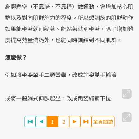
身體懸空（不靠牆、不靠椅）做運動，會增加核心肌
群以及對向肌群施力的程度。所以想訓練的肌群動作
如果能坐著就別躺著、能站著就別坐著，除了增加難
度提高熱量消耗外，也能同時訓練到不同肌群。
怎麼做？
例如將坐姿單手二頭彎舉，改成站姿雙手輪流
或將一般躺式仰臥起坐，改成跪姿繩索下拉
1
2
單頁閱讀