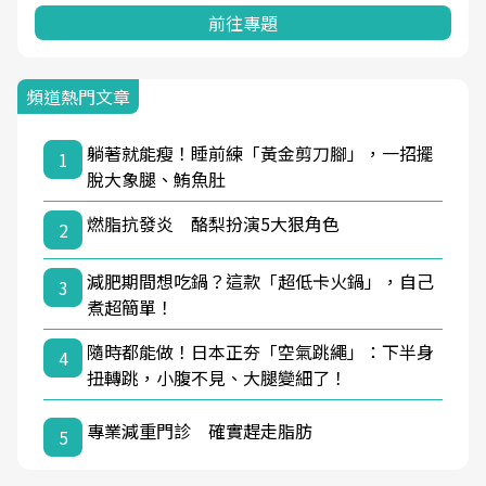
前往專題
頻道熱門文章
躺著就能瘦！睡前練「黃金剪刀腳」，一招擺
1
脫大象腿、鮪魚肚
燃脂抗發炎 酪梨扮演5大狠角色
2
減肥期間想吃鍋？這款「超低卡火鍋」，自己
3
煮超簡單！
隨時都能做！日本正夯「空氣跳繩」：下半身
4
扭轉跳，小腹不見、大腿變細了！
專業減重門診 確實趕走脂肪
5