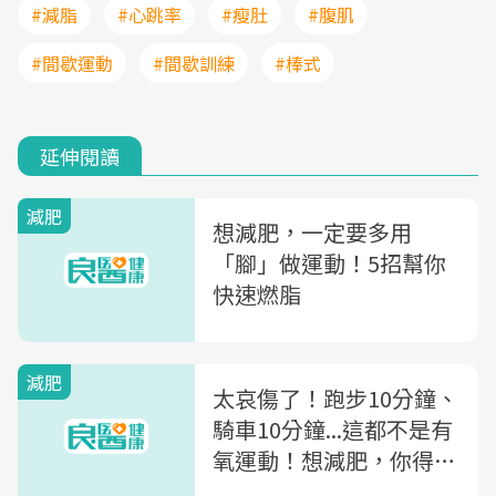
#減脂
#心跳率
#瘦肚
#腹肌
#間歇運動
#間歇訓練
#棒式
延伸閱讀
減肥
想減肥，一定要多用
「腳」做運動！5招幫你
快速燃脂
減肥
太哀傷了！跑步10分鐘、
騎車10分鐘...這都不是有
氧運動！想減肥，你得先
丟掉錯誤迷思