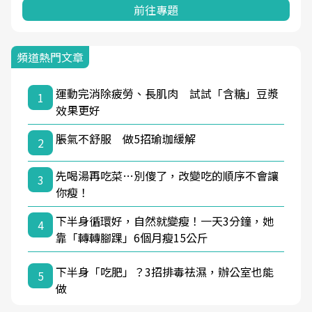
前往專題
頻道熱門文章
運動完消除疲勞、長肌肉 試試「含糖」豆漿
1
效果更好
脹氣不舒服 做5招瑜珈緩解
2
先喝湯再吃菜…別傻了，改變吃的順序不會讓
3
你瘦！
下半身循環好，自然就變瘦！一天3分鐘，她
4
靠「轉轉腳踝」6個月瘦15公斤
下半身「吃肥」？3招排毒祛濕，辦公室也能
5
做