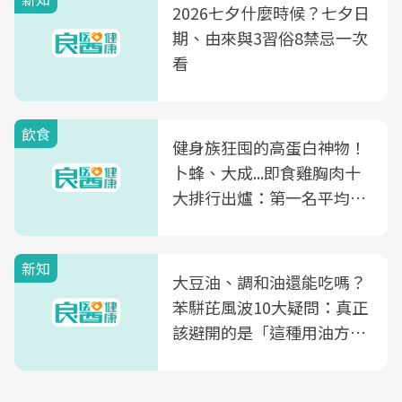
2026七夕什麼時候？七夕日
期、由來與3習俗8禁忌一次
看
飲食
健身族狂囤的高蛋白神物！
卜蜂、大成...即食雞胸肉十
大排行出爐：第一名平均一
片不到50元
新知
大豆油、調和油還能吃嗎？
苯駢芘風波10大疑問：真正
該避開的是「這種用油方
式」