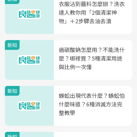
衣服沾到醬料怎麼辦？洗衣
達人教你用「2個清潔神
物」＋2步驟去油去漬
新知
過碳酸鈉怎麼用？不能洗什
麼？哪裡買？5種清潔用途
與比例一次懂
新知
蜈蚣出現代表什麼？蜈蚣怕
什麼味道？6種消滅方法完
整教學
新知