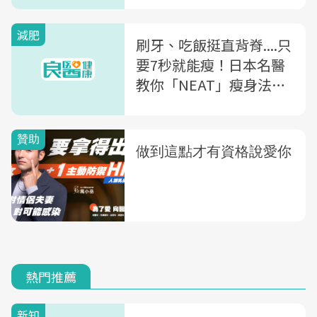
減肥
刷牙、吃飯挺直背脊....只
要7秒就能瘦！日本名醫
教你「NEAT」瘦身法：
實証減重15公斤
熱門推薦
新知