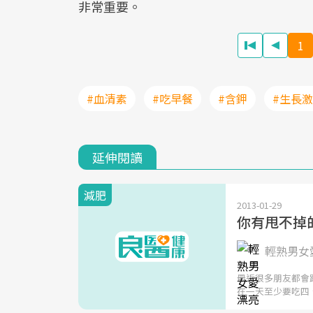
非常重要。
1
#血清素
#吃早餐
#含鉀
#生長
延伸閱讀
減肥
2013-01-29
你有甩不掉
輕熟男女愛
最近很多朋友都會
在一天至少要吃四