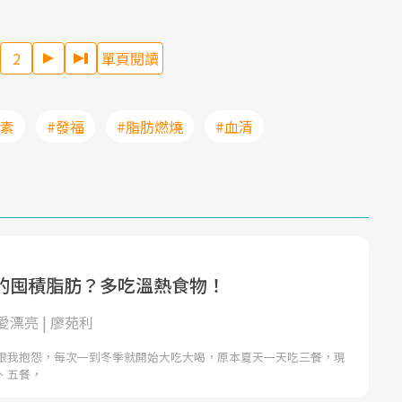
2
單頁閱讀
激素
#發福
#脂肪燃燒
#血清
的囤積脂肪？多吃溫熱食物！
漂亮 | 廖苑利
跟我抱怨，每次一到冬季就開始大吃大喝，原本夏天一天吃三餐，現
、五餐，