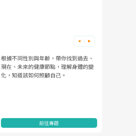
根據不同性別與年齡，帶你找到過去、
因應超高齡
現在、未來的健康節點，理解身體的變
「2025
化，知道該如何照顧自己。
康促進為目
民眾健康的
查、數據分
一起成為台
前往專題