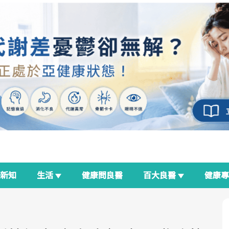
新知
生活
健康問良醫
百大良醫
健康
良醫生活祭
我與健康韌性的距離