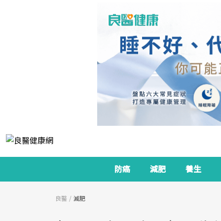
防癌
減肥
養生
良醫
減肥