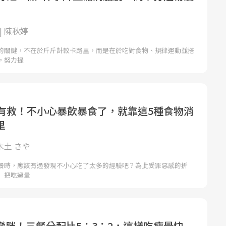
| 陳秋婷
的關鍵，不在於斤斤計較卡路里，而是在於吃對食物、規律運動並搭
，努力提
還有救！不小心暴飲暴食了，就靠這5種食物消
里
 木土 さや
餐時，應該有過發現不小心吃了太多的經驗吧？為此受罪惡感的折
」把吃過量
變胖！三餐分配比5：3：2，這樣吃瘦最快