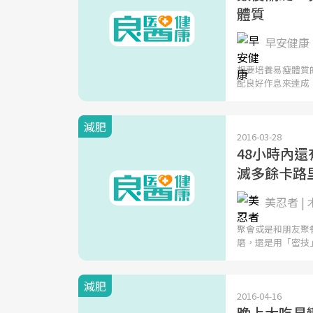
體質
早安健康 
想要培養易瘦體質
配良好作息來達成
減肥
2016-03-28
48小時內
滅多餘卡路
美忍者 |
聚會或是和朋友聚
磨，還是用「密技
減肥
2016-04-16
晚上大吃易