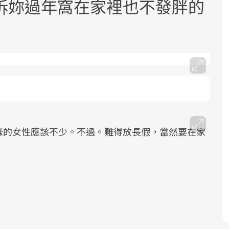
訴妳過年窩在家裡也不發胖的
面對超高齡社會的浪潮，台灣正在快速
2025年，就到良醫生活祭體驗「一站式
良醫健康網從「換季的身體變化」出
邁向「健康照護」的新時代。隨著國家
健康新生活」，從講座、體驗到運動，
發，透過醫學觀點與日常感受的對話，
政策如「健康台灣推動委員會」與「長
全面啟動你的健康革命！
建立對亞健康的認知，進而引導實際的
樣的女性應該不少。不過。難得放長假，當然要在家
照3.0」的推進，「預防醫學」已成全民
改善行動。
關注的核心議題。然而，健檢不只是醫
療院所的服務，更是民眾了解自身健康
。
狀況、啟動健康管理的重要起點。
前往專題
前往專題
前往專題