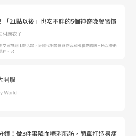
！「21點以後」也吃不胖的5個神奇晚餐習慣
 玉村麻衣子
副交感神經比較活躍，身體代謝變慢食物容易囤積成脂肪。所以普遍
變胖。另
0分鐘！做3件事降血糖消脂肪，簡單打造易瘦