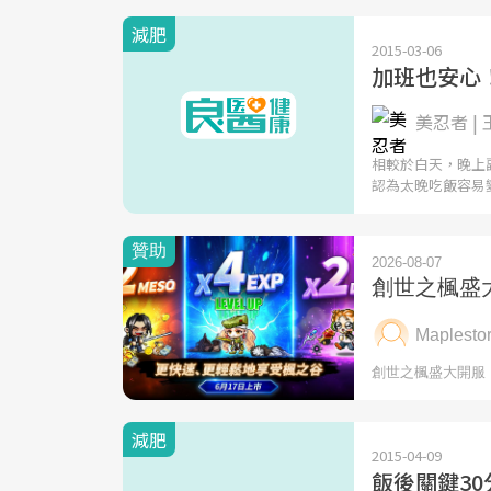
減肥
2015-03-06
加班也安心
美忍者 |
相較於白天，晚上
認為太晚吃飯容易
減肥
2015-04-09
飯後關鍵3