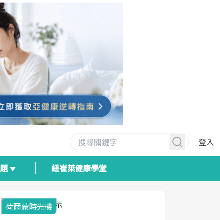
登入
專題
紐崔萊健康學堂
荷爾蒙時光機
2025健檢