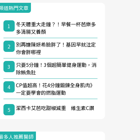
頻道熱門文章
冬天體重大走鐘？！早餐一杯芭樂多
1
多清腸又養顏
別再嫌陳妍希臉胖了！基因早就注定
2
你會胖哪裡
只要5分鐘！3個超簡單健身運動，消
3
除鮪魚肚
CP值超高！花4分鐘鍛鍊全身肌肉》
4
一定要學會的燃脂運動
潔西卡艾芭吃甜椒減重 維生素C讚
5
最多人推薦醫師