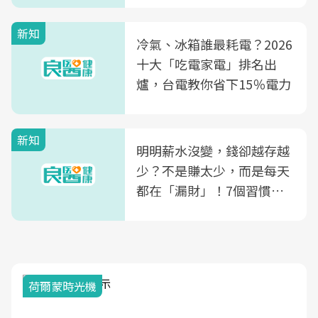
殖銀行概念形象館」，攜手
新知
光田醫院建構360度女性健
冷氣、冰箱誰最耗電？2026
康照護生態圈
十大「吃電家電」排名出
爐，台電教你省下15％電力
新知
明明薪水沒變，錢卻越存越
少？不是賺太少，而是每天
都在「漏財」！7個習慣一
次看
荷爾蒙時光機