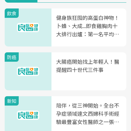
飲食
健身族狂囤的高蛋白神物！
卜蜂、大成...即食雞胸肉十
大排行出爐：第一名平均一
片不到50元
防癌
大腸癌開始找上年輕人！醫
提醒四十世代三件事
新知
陪伴，從三神開始。全台不
孕症領域達文西婦科手術經
驗最豐富女性醫師之一張永
玲領軍，打造全台首創「生