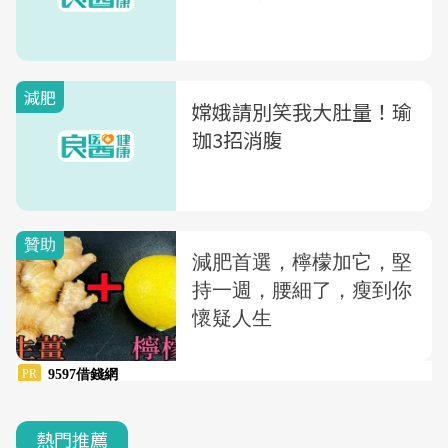
減肥
嫦娥請別笑我大肚量！瑜
珈3招消腹
熱門推薦