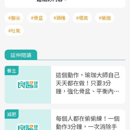
#腳尖
#骨盆
#頸椎
#吸氣
#瑜珈
#吐氣
延伸閱讀
養生
這個動作，瑜珈大師自己
天天都在做！只要3分
鐘，強化骨盆、平衡內分
泌，把體內廢物排光光
減肥
每個人都在偷偷練！一個
動作3分鐘，一次消除手