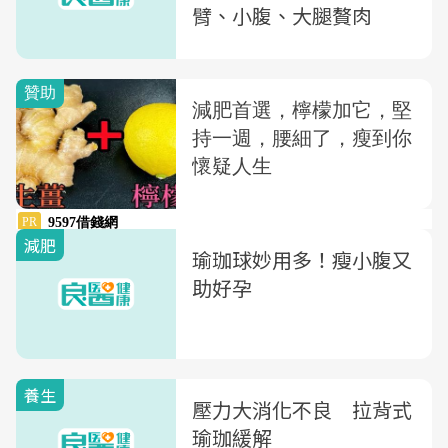
臂、小腹、大腿贅肉
減肥
瑜珈球妙用多！瘦小腹又
助好孕
養生
壓力大消化不良 拉背式
瑜珈緩解