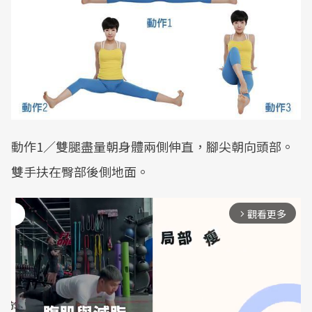
動作1／雙腿盡量朝身體兩側伸直，腳尖朝向頭部。
雙手扶在臀部後側地面。
觀看更多
arrow_forward_ios