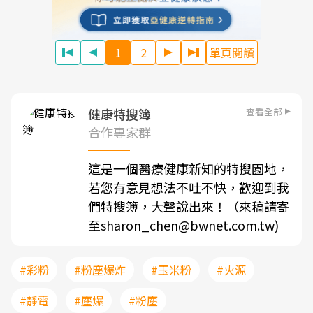
1
2
單頁閱讀
查看全部
健康特搜簿
合作專家群
這是一個醫療健康新知的特搜園地，
若您有意見想法不吐不快，歡迎到我
們特搜簿，大聲說出來！（來稿請寄
至sharon_chen@bwnet.com.tw)
#彩粉
#粉塵爆炸
#玉米粉
#火源
#靜電
#塵爆
#粉塵