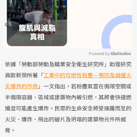
Powered by 
GliaStudios
依據「勞動部勞動及職業安全衛生研究所」助理研究
Mute
員歐新榮所著「
工業中的可燃性粉塵－預防及減緩火
災爆炸的作用
」一文指出，若粉塵氣雲在侷限空間或
半侷限容器、區域或建築物內被引燃，其將會快速燃
燒並可能產生爆炸。民眾的生命安全將受接踵而至的
火災、爆炸、飛出的破片及坍塌的建築物元件所威
脅。