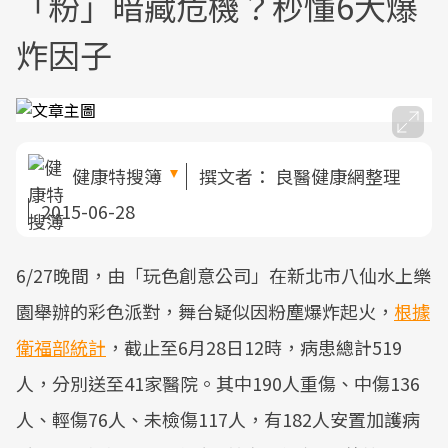
「粉」暗藏危機？秒懂6大爆
炸因子
健康特搜簿
撰文者：
良醫健康網整理
2015-06-28
6/27晚間，由「玩色創意公司」在新北市八仙水上樂
園舉辦的彩色派對，舞台疑似因粉塵爆炸起火，
根據
衛福部統計
，截止至6月28日12時，病患總計519
人，分別送至41家醫院。其中190人重傷、中傷136
人、輕傷76人、未檢傷117人，有182人安置加護病