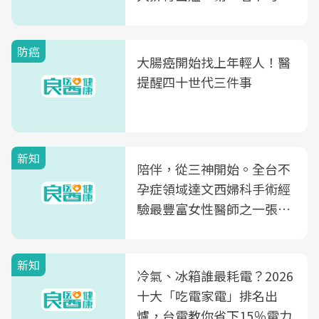
片不到50元
防癌
大腸癌開始找上年輕人！醫
提醒四十世代三件事
新知
陪伴，從三神開始。全台不
孕症領域達文西婦科手術經
驗最豐富女性醫師之一張永
玲領軍，打造全台首創「生
殖銀行概念形象館」，攜手
新知
光田醫院建構360度女性健
冷氣、冰箱誰最耗電？2026
康照護生態圈
十大「吃電家電」排名出
爐，台電教你省下15％電力