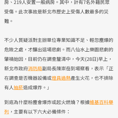
房、219人安置一般病房。其中，計有7名外籍民眾
受傷。此次事故是新北市歷史上受傷人數最多的災
難。
不少人質疑派對主辦單位專業知識不足、輕忽塵爆的
危險之處，才釀出這場悲劇。而八仙水上樂園悲劇的
肇禍始因，目前仍在調查釐清中，今天(28日)早上，
新北市政府
消防局
副局長陳崇岳到場察看，表示「正
在調查是否機器設備或
燈具
過熱
產生火花，也不排除
有人
抽菸
造成爆炸。」
到底為什麼粉塵會爆炸或起火燃燒？根據
維基百科舉
列
，主要有以下六大必備條件：