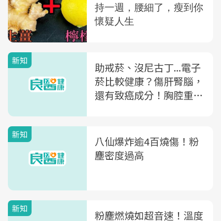
新知
助戒菸、沒尼古丁...電子
菸比較健康？傷肝腎腦，
還有致癌成分！胸腔重症
醫師揭風險
新知
八仙爆炸逾4百燒傷！粉
塵密度過高
新知
粉塵燃燒如超音速！溫度