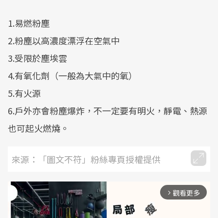
1.易燃粉塵
2.粉塵以高濃度漂浮在空氣中
3.受限於塵埃雲
4.有氧化劑（一般為大氣中的氧）
5.有火源
6.戶外亦會粉塵爆炸，不一定要有明火，靜電、熱源
也可起火燃燒。
來源：「圖文不符」粉絲專頁授權提供
觀看更多
arrow_forward_ios