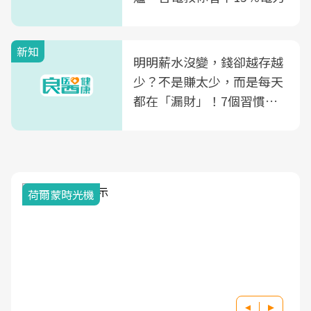
新知
明明薪水沒變，錢卻越存越
少？不是賺太少，而是每天
都在「漏財」！7個習慣一
次看
荷爾蒙時光機