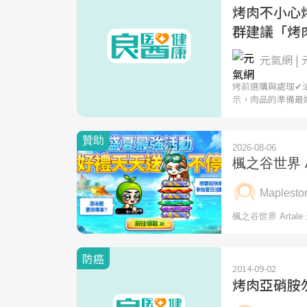
烤肉不小心
群建議「烤
元氣網 |
烤前選購與處理✔
示，肉品的準備最
防癌
2014-09-02
烤肉亞硝胺