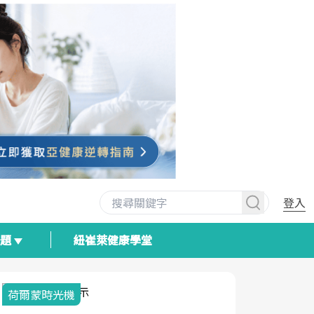
登入
專題
紐崔萊健康學堂
荷爾蒙時光機
2025健檢