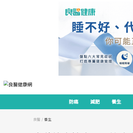
防癌
減肥
養生
良醫
養生