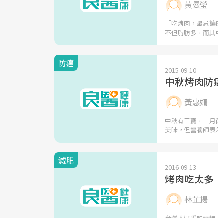
黃曼瑩
「吃烤肉，最忌諱
不但脂肪多，而其
防癌
2015-09-10
中秋烤肉防
黃惠姍
中秋有三寶，「月
美味，但營養師表
減肥
2016-09-13
烤肉吃太多
林芷揚
台灣人好愛吃燒烤