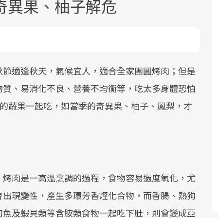
奇異果、柚子解危
秋節適逢秋天，氣候宜人，適合全家團圓烤肉；但是
物質、易消化不良、營養不均衡等，吃太多身體恐怕
面對超高齡社會的浪潮，台灣正在快速
2025年，就到良醫生活祭體驗「一站式
良醫健康網從「換季的身體變化」出
C的蔬果一起吃，如當季的奇異果、柚子、鳳梨，才
邁向「健康照護」的新時代。隨著國家
健康新生活」，從講座、體驗到運動，
發，透過醫學觀點與日常感受的對話，
政策如「健康台灣推動委員會」與「長
全面啟動你的健康革命！
建立對亞健康的認知，進而引導實際的
照3.0」的推進，「預防醫學」已成全民
改善行動。
關注的核心議題。然而，健檢不只是醫
療院所的服務，更是民眾了解自身健康
狀況、啟動健康管理的重要起點。
，烤肉是一高溫烹調的過程，食物容易過度氧化，尤
會出現變性，產生多環芳香烴化合物，而香腸、熱狗
前往專題
前往專題
前往專題
刀魚及蝦貝類等含胺類食物一起吃下肚，則會變成亞