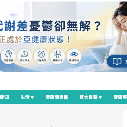
新知
生活
健康問良醫
百大良醫
健康
良醫生活祭
我與健康韌性的距離