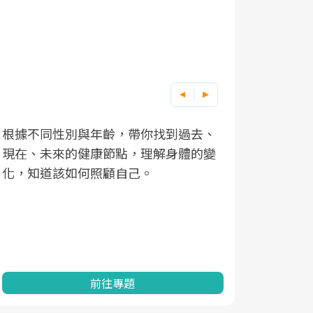
根據不同性別與年齡，帶你找到過去、
因應超高齡
現在、未來的健康節點，理解身體的變
「2025
化，知道該如何照顧自己。
康促進為目
民眾健康的
查、數據分
一起成為台
前往專題