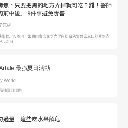
烤焦，只要把黑的地方弄掉就可吃？錯！醫師
肉前中後」 9件事避免毒害
 元氣網
油脂較少的雞肉、里肌肉台北醫學大學附設醫院營養室主任蘇秀悅表
好以新鮮
勿過量 這些吃水果解危