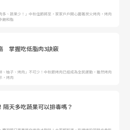
肉多、蔬果少！」中秋佳節將至，家家戶戶開心圍著炭火烤肉，烤肉
中飽和脂
癌 掌握吃低脂肉3訣竅
餅、柚子、烤肉」不可少！中秋節烤肉已經成為全民運動，雖然烤肉
示，烤肉
！隔天多吃蔬果可以排毒嗎？
，慶祝節日更要親自烤肉才夠味！大家都知道，吃燒烤的同時也會吃