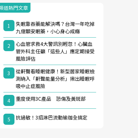
頻道熱門文章
失眠靠吞藥能解決嗎？台灣一年吃掉
1
九億顆安眠藥，小心身心成癮
心血管求救4大警訊別輕忽！心臟血
2
管外科主任籲「這些人」應定期接受
風險評估
從鼾聲看睡眠健康！新型居家睡眠檢
3
測納入「鼾聲能量分析」揪出睡眠呼
吸中止症風險
重度使用3C產品 恐傷及黃斑部
4
抗過敏！3招淋巴流動瑜珈全搞定
5