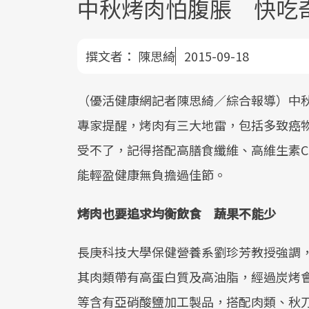
中秋烤肉怕腹脹 快吃
撰文者：
陳思綺
2015-09-18
（優活健康網記者陳思綺／綜合報導）中
專家提醒，烤肉有三大地雷，包括多致癌
受不了，記得搭配高膳食纖維、高維生素
能輕盈健康無負擔過佳節。
烤肉也要追求均衡飲食 蔬果不能少
長庚科技大學保健營養系劉珍芳教授強調
其肉類帶有高蛋白質及高油脂，經過炭烤
等含有亞硝酸鹽加工製品，搭配肉類、秋