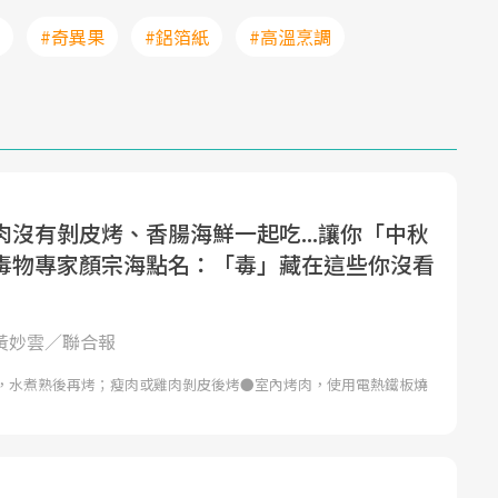
#奇異果
#鋁箔紙
#高溫烹調
肉沒有剝皮烤、香腸海鮮一起吃...讓你「中秋
毒物專家顏宗海點名：「毒」藏在這些你沒看
 黃妙雲／聯合報
，水煮熟後再烤；瘦肉或雞肉剝皮後烤●室內烤肉，使用電熱鐵板燒