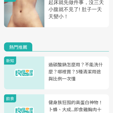
熱門推薦
新知
過碳酸鈉怎麼用？不能洗什
麼？哪裡買？5種清潔用途
與比例一次懂
飲食
健身族狂囤的高蛋白神物！
卜蜂、大成...即食雞胸肉十