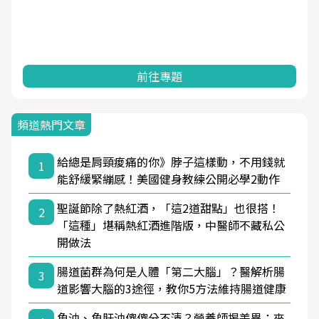
前往專題
頻道熱門文章
給總是肩頸痠痛的你》脖子這樣動，不用錢就
1
能舒緩緊繃感！美國健身教練公開必學2動作
聖誕節除了熱紅酒，「這2道甜點」也很搭！
2
「這種」堪稱熱紅酒進階版，中醫師不藏私公
開做法
腸道菌群為何是人體「第二大腦」？醫解析腸
3
道影響大腦的3途徑，教你5方法維持腸道健康
魚油、魚肝油傻傻分不清？營養師揭差異：來