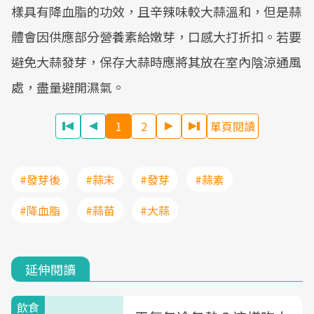
樣具有降血脂的功效，且辛辣味較大蒜溫和，但是蒜
體會因供應部分營養素給嫩芽，口感大打折扣。若要
避免大蒜發芽，保存大蒜時應將其放在室內陰涼通風
處，盡量避開濕氣。
1
2
單頁閱讀
#發芽後
#蒜末
#發芽
#蒜素
#降血脂
#蒜苗
#大蒜
延伸閱讀
飲食