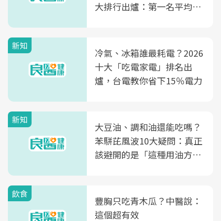
大排行出爐：第一名平均一
片不到50元
新知
冷氣、冰箱誰最耗電？2026
十大「吃電家電」排名出
爐，台電教你省下15％電力
新知
大豆油、調和油還能吃嗎？
苯駢芘風波10大疑問：真正
該避開的是「這種用油方
式」
飲食
豐胸只吃青木瓜？中醫說：
這個超有效