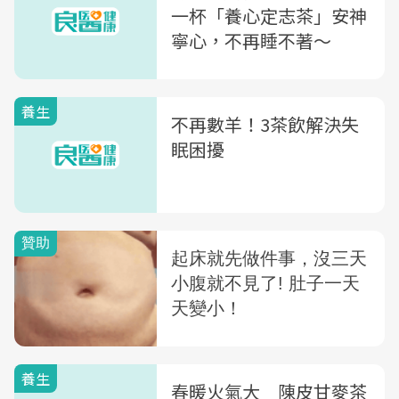
一杯「養心定志茶」安神
寧心，不再睡不著～
養生
不再數羊！3茶飲解決失
眠困擾
養生
春暖火氣大 陳皮甘麥茶