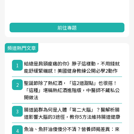
前往專題
頻道熱門文章
給總是肩頸痠痛的你》脖子這樣動，不用錢就
1
能舒緩緊繃感！美國健身教練公開必學2動作
聖誕節除了熱紅酒，「這2道甜點」也很搭！
2
「這種」堪稱熱紅酒進階版，中醫師不藏私公
開做法
腸道菌群為何是人體「第二大腦」？醫解析腸
3
道影響大腦的3途徑，教你5方法維持腸道健康
魚油、魚肝油傻傻分不清？營養師揭差異：來
4