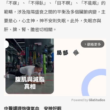
「不寐」、「不得臥」、「目不瞑」、「不能眠」的
範疇，涉及陰陽盛衰之間的平衡及多個臟腑病變，主
要是心，心主神，神不安則失眠。此外，失眠亦與
肝、脾、腎、膽密切相關。
觀看更多
arrow_forward_ios
Powered by 
GliaStudios
中醫調理恢復氣血 安神好眠