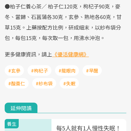
●柏子仁養心茶／ 柏子仁120克，枸杞子90克，麥
冬、當歸、石菖蒲各30克，玄參、熟地各60克，甘
草15克。上藥按配方比例，研成細末，以紗布袋分
包，每包15克，每次取一包，用沸水沖泡。
更多健康資訊，請上
《優活健康網》
#玄參
#枸杞子
#龍眼肉
#早醒
#酸棗仁
#紗布袋
#失眠
延伸閱讀
養生
每5人就有1人慢性失眠！