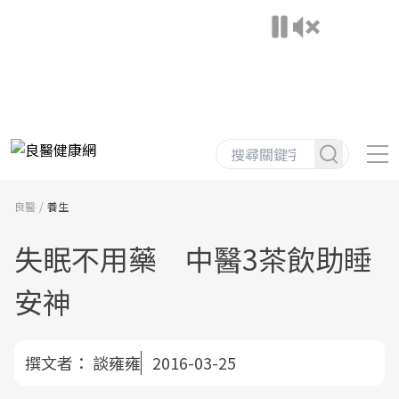
良醫
養生
失眠不用藥 中醫3茶飲助睡
安神
撰文者：
談雍雍
2016-03-25