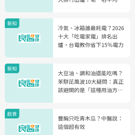
片不到50元
新知
冷氣、冰箱誰最耗電？2026
十大「吃電家電」排名出
爐，台電教你省下15％電力
新知
大豆油、調和油還能吃嗎？
苯駢芘風波10大疑問：真正
該避開的是「這種用油方
式」
飲食
豐胸只吃青木瓜？中醫說：
這個超有效