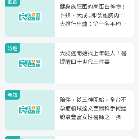
飲食
健身族狂囤的高蛋白神物！
卜蜂、大成...即食雞胸肉十
大排行出爐：第一名平均一
片不到50元
防癌
大腸癌開始找上年輕人！醫
提醒四十世代三件事
新知
陪伴，從三神開始。全台不
孕症領域達文西婦科手術經
驗最豐富女性醫師之一張永
玲領軍，打造全台首創「生
殖銀行概念形象館」，攜手