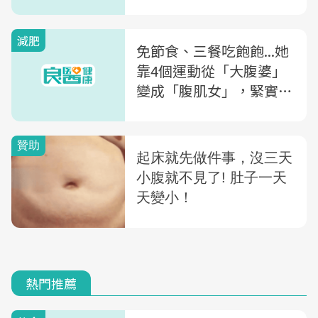
減肥
免節食、三餐吃飽飽...她
靠4個運動從「大腹婆」
變成「腹肌女」，緊實線
條都回來了！
熱門推薦