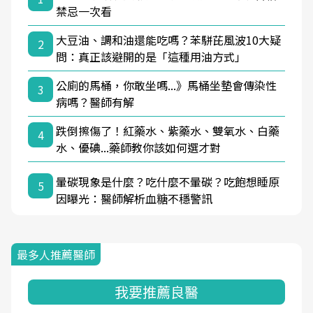
禁忌一次看
大豆油、調和油還能吃嗎？苯駢芘風波10大疑
2
問：真正該避開的是「這種用油方式」
公廁的馬桶，你敢坐嗎...》馬桶坐墊會傳染性
3
病嗎？醫師有解
跌倒擦傷了！紅藥水、紫藥水、雙氧水、白藥
4
水、優碘...藥師教你該如何選才對
暈碳現象是什麼？吃什麼不暈碳？吃飽想睡原
5
因曝光：醫師解析血糖不穩警訊
最多人推薦醫師
我要推薦良醫