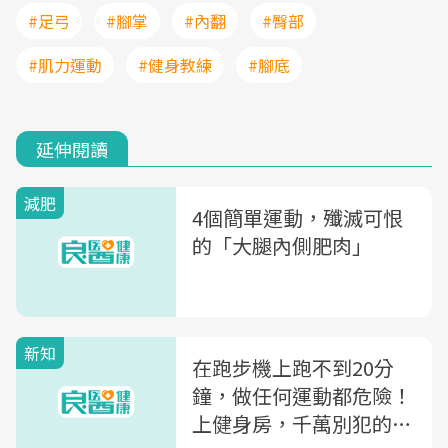
#足弓
#腳掌
#內翻
#臀部
#肌力運動
#健身教練
#腳底
延伸閱讀
減肥
4個簡單運動，殲滅可恨
的「大腿內側肥肉」
新知
在跑步機上跑不到20分
鐘，做任何運動都危險！
上健身房，千萬別犯的3