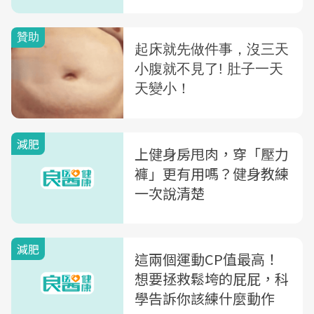
大錯誤
減肥
上健身房甩肉，穿「壓力
褲」更有用嗎？健身教練
一次說清楚
減肥
這兩個運動CP值最高！
想要拯救鬆垮的屁屁，科
學告訴你該練什麼動作