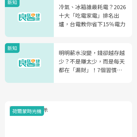
新知
光田醫院建構360度女性健
冷氣、冰箱誰最耗電？2026
康照護生態圈
十大「吃電家電」排名出
爐，台電教你省下15％電力
新知
明明薪水沒變，錢卻越存越
少？不是賺太少，而是每天
都在「漏財」！7個習慣一
次看
荷爾蒙時光機