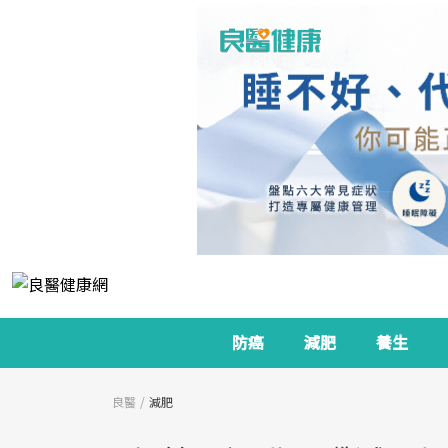
防癌
減肥
養生
良醫
減肥