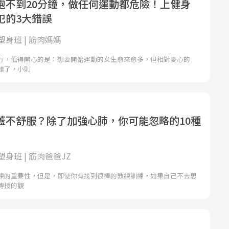
跑不到20分鐘，做任何運動都危險！上健身
犯的3大錯誤
身班 | 筋肉媽媽
行，值得開心的是：想要開始運動的女生愈來愈多，但相對憂心的
錯了，小則
蓋不舒服？除了加強心肺，你可能忽略的10種
身班 | 筋肉爸爸JZ
練的重要性，但是，即使你有找到很棒的教練訓練，如果自己不去思
傳授的觀