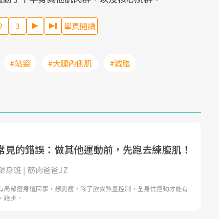
2
3
單頁閱讀
#站姿
#大腿內側肌
#減脂
常見的錯誤：做其他運動前，先跑去練腹肌！
身班 | 筋肉爸爸JZ
有局部瘦身這回事，想變瘦，除了飲食熱量控制，全身性運動才能有
。跑步、