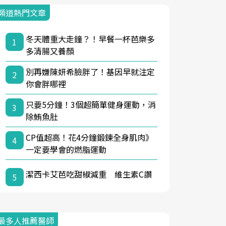
頻道熱門文章
冬天體重大走鐘？！早餐一杯芭樂多
1
多清腸又養顏
別再嫌陳妍希臉胖了！基因早就注定
2
你會胖哪裡
只要5分鐘！3個超簡單健身運動，消
3
除鮪魚肚
CP值超高！花4分鐘鍛鍊全身肌肉》
4
一定要學會的燃脂運動
潔西卡艾芭吃甜椒減重 維生素C讚
5
最多人推薦醫師