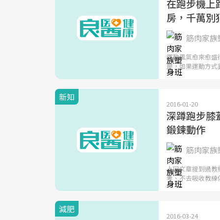
在跑步機上
房，千萬別
筋肉家族塑
運動風氣愈來愈盛
是，如果運動方式
新知
2016-01-20
深蹲跑步膝
鍛鍊動作
筋肉家族塑
上回文章提到過教
考、不去吸收教練
減肥
2016-03-24