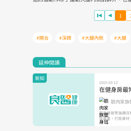
1
#開合
#深蹲
#大腿內側
#大腿
延伸閱讀
新知
2015-03-12
在健身房最
筋肉家族塑
筋肉爸爸常強調沒
效減重，打造身材