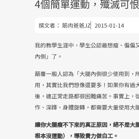
4個簡單運動，殲滅可
撰文者：
筋肉爸爸JZ
2015-01-14
我的教學生涯中，學生公認最想瘦、偏偏
內側」了。
顛覆一般人認為「大腿內側很少使用到，
用，其實比我們想像還要多！如果你有過
後，連正常走路都很困難痛苦。事實上，
作、深蹲、身體旋轉，都需要大量使用大
讓你大腿瘦不下來的真正原因，絕不是大
根本沒運動），導致費力做白工。