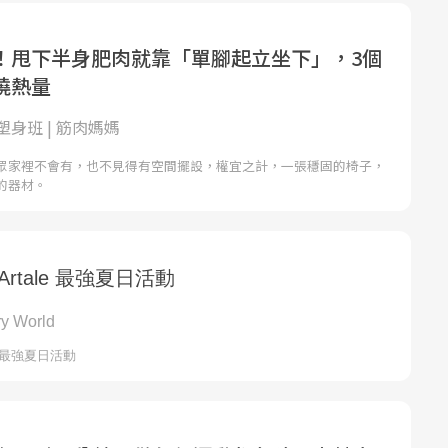
！甩下半身肥肉就靠「單腳起立坐下」，3個
燒熱量
身班 | 筋肉媽媽
眾家裡不會有，也不見得有空間擺設，權宜之計，一張穩固的椅子，
的器材。