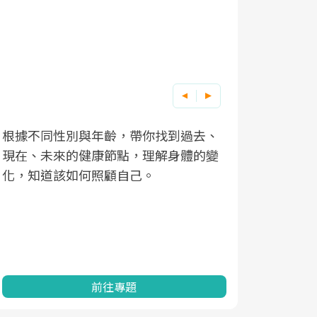
根據不同性別與年齡，帶你找到過去、
因應超高齡
現在、未來的健康節點，理解身體的變
「2025
化，知道該如何照顧自己。
康促進為目
民眾健康的
查、數據分
一起成為台
前往專題