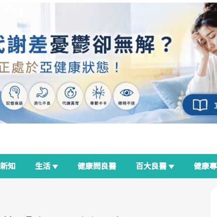
新知
生活
健康問良醫
百大良醫
健康
良醫生活祭
我與健康韌性的距離