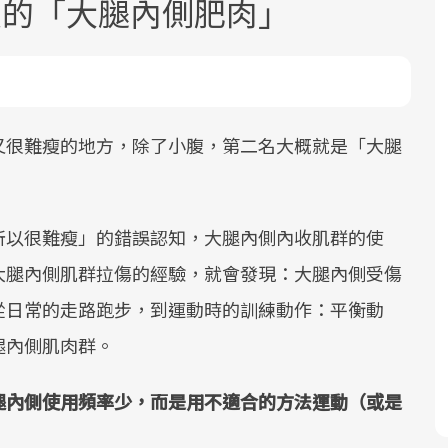
恨的「大腿內側肥肉」
又很難瘦的地方，除了小腹，第二名大概就是「大腿
面對超高齡社會的浪潮，台灣正在快速
2025年，就到良醫生活祭體驗「一站式
良醫健康網從「換季的身體變化」出
邁向「健康照護」的新時代。隨著國家
健康新生活」，從講座、體驗到運動，
發，透過醫學觀點與日常感受的對話，
所以很難瘦」的錯誤認知，大腿內側內收肌群的使
政策如「健康台灣推動委員會」與「長
全面啟動你的健康革命！
建立對亞健康的認知，進而引導實際的
大腿內側肌群拉傷的經驗，就會發現：大腿內側受傷
照3.0」的推進，「預防醫學」已成全民
改善行動。
關注的核心議題。然而，健檢不只是醫
從日常的走路跑步，到運動時的訓練動作：平衡動
療院所的服務，更是民眾了解自身健康
腿內側肌肉群。
狀況、啟動健康管理的重要起點。
腿內側使用頻率少，而是用不適合的方法運動（或是
前往專題
前往專題
前往專題