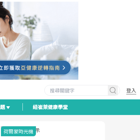
登入
專題
紐崔萊健康學堂
荷爾蒙時光機
2025健檢