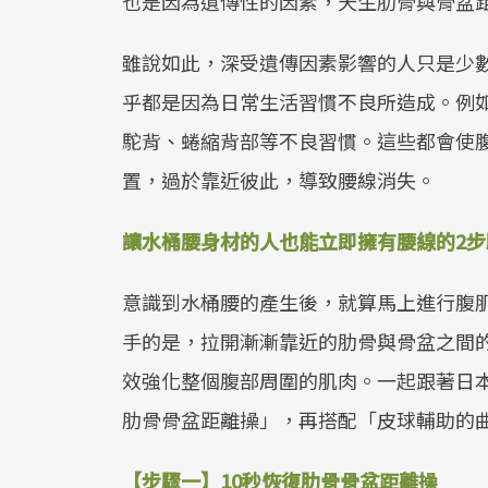
也是因為遺傳性的因素，天生肋骨與骨盆
雖說如此，深受遺傳因素影響的人只是少
乎都是因為日常生活習慣不良所造成。例
駝背、蜷縮背部等不良習慣。這些都會使
置，過於靠近彼此，導致腰線消失。
讓水桶腰身材的人也能立即擁有腰線的2
意識到水桶腰的產生後，就算馬上進行腹
手的是，拉開漸漸靠近的肋骨與骨盆之間
效強化整個腹部周圍的肌肉。一起跟著日本
肋骨骨盆距離操」，再搭配「皮球輔助的
【步驟一】10秒恢復肋骨骨盆距離操