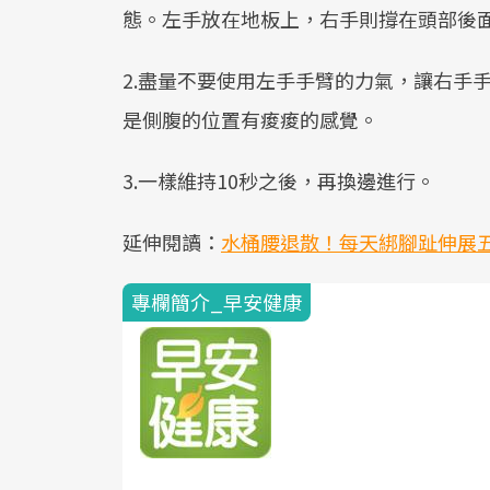
態。左手放在地板上，右手則撐在頭部後
2.盡量不要使用左手手臂的力氣，讓右手
是側腹的位置有痠痠的感覺。
3.一樣維持10秒之後，再換邊進行。
延伸閱讀：
水桶腰退散！每天綁腳趾伸展
專欄簡介_早安健康