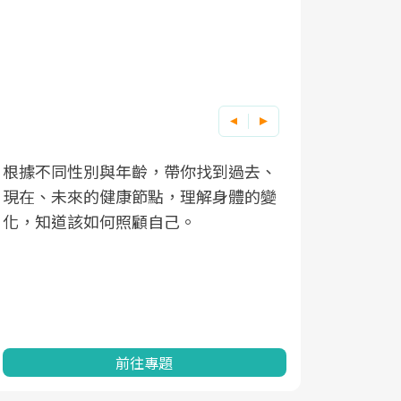
根據不同性別與年齡，帶你找到過去、
因應超高齡
現在、未來的健康節點，理解身體的變
「2025
化，知道該如何照顧自己。
康促進為目
民眾健康的
查、數據分
一起成為台
前往專題