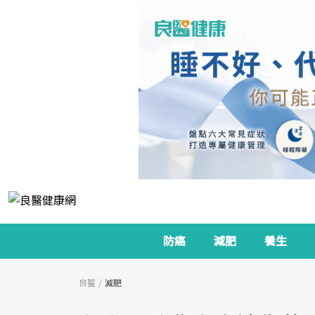
防癌
減肥
養生
良醫
減肥