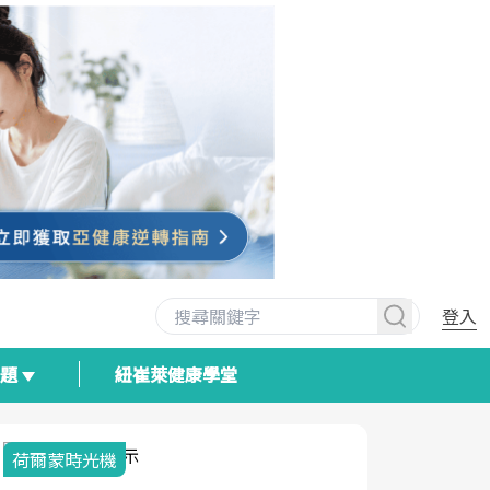
登入
專題
紐崔萊健康學堂
荷爾蒙時光機
2025健檢