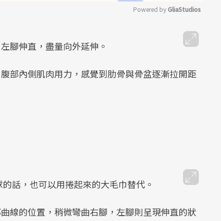
Powered by 
GliaStudios
Mute
，左腳伸直，盡量向外延伸。
，腹部內側肌肉用力，感覺到肋骨與骨盆逐漸拉開距
球的話，也可以用捲起來的大毛巾替代。
部曲線的位置，稍微彎曲右腳，左腳則呈現伸直的狀