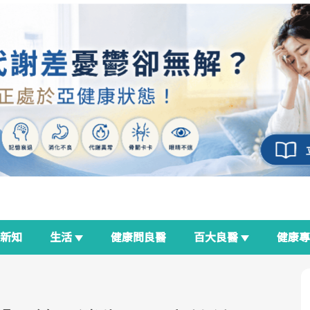
新知
生活
健康問良醫
百大良醫
健康
良醫生活祭
我與健康韌性的距離