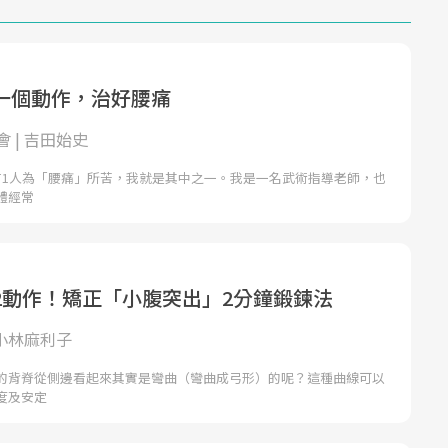
一個動作，治好腰痛
 | 吉田始史
有1人為「腰痛」所苦，我就是其中之一。我是一名武術指導老師，也
體經常
2動作！矯正「小腹突出」2分鐘鍛鍊法
 小林麻利子
的背脊從側邊看起來其實是彎曲（彎曲成弓形）的呢？這種曲線可以
度及安定