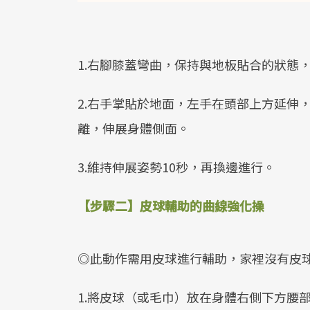
1.右腳膝蓋彎曲，保持與地板貼合的狀態
2.右手掌貼於地面，左手在頭部上方延伸
離，伸展身體側面。
3.維持伸展姿勢10秒，再換邊進行。
【步驟二】皮球輔助的曲線強化操
◎此動作需用皮球進行輔助，家裡沒有皮
1.將皮球（或毛巾）放在身體右側下方腰