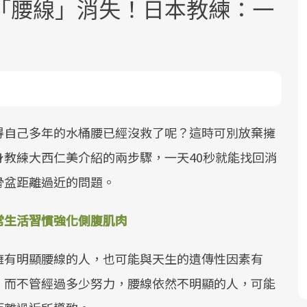
「腰線」消失！日本教練：一
面對超高齡社會的浪潮，台灣正在快速
2025年，就到良醫生活祭體驗「一站式
良醫健康網從「換季的身體變化」出
得自己多年的水桶腰已經沒救了呢？這時可別放棄擁
邁向「健康照護」的新時代。隨著國家
健康新生活」，從講座、體驗到運動，
發，透過醫學觀點與日常感受的對話，
教練大西仁美介紹的兩步驟，一天40秒就能找回消
政策如「健康台灣推動委員會」與「長
全面啟動你的健康革命！
建立對亞健康的認知，進而引導實際的
骨盆距離過近的問題。
照3.0」的推進，「預防醫學」已成全民
改善行動。
關注的核心議題。然而，健檢不只是醫
常生活習慣強化側腹肌肉
療院所的服務，更是民眾了解自身健康
狀況、啟動健康管理的重要起點。
擁有明顯腰線的人，也可能與天生的遺傳性因素有
前往專題
前往專題
前往專題
。而不管經過多少努力，腰線依然不明顯的人，可能