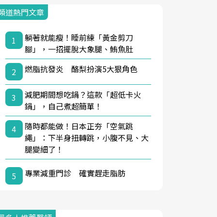
頻道熱門文章
躺著就能瘦！睡前練「黃金剪刀
1
腳」，一招擺脫大象腿、鮪魚肚
燃脂抗發炎 酪梨扮演5大狠角色
2
減肥期間想吃鍋？這款「超低卡火
3
鍋」，自己煮超簡單！
隨時都能做！日本正夯「空氣跳
4
繩」：下半身扭轉跳，小腹不見、大
腿變細了！
專業減重門診 確實趕走脂肪
5