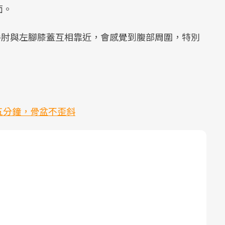
面。
手肘與左腳膝蓋互相靠近，會感覺到腹部周圍，特別
五分鐘，骨盆不歪斜