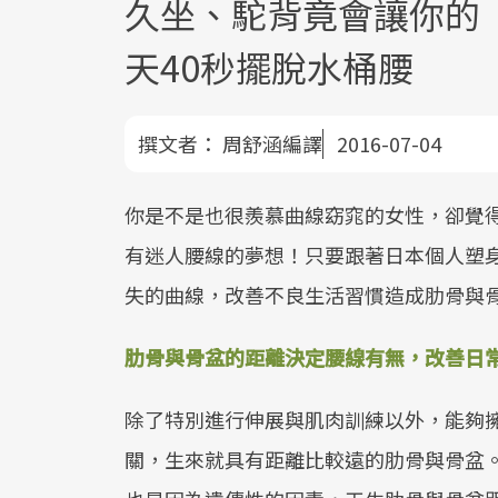
久坐、駝背竟會讓你的
天40秒擺脫水桶腰
撰文者：
周舒涵編譯
2016-07-04
你是不是也很羨慕曲線窈窕的女性，卻覺
有迷人腰線的夢想！只要跟著日本個人塑身
失的曲線，改善不良生活習慣造成肋骨與
肋骨與骨盆的距離決定腰線有無，改善日
除了特別進行伸展與肌肉訓練以外，能夠
關，生來就具有距離比較遠的肋骨與骨盆