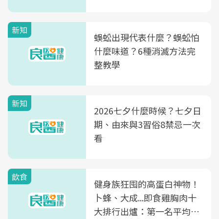
新知
蜈蚣出現代表什麼？蜈蚣怕
什麼味道？6種消滅方法完
整教學
新知
2026七夕什麼時候？七夕日
期、由來與3習俗8禁忌一次
看
飲食
健身族狂囤的高蛋白神物！
卜蜂、大成...即食雞胸肉十
大排行出爐：第一名平均一