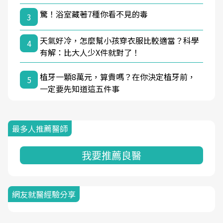
驚！浴室藏著7種你看不見的毒
3
天氣好冷，怎麼幫小孩穿衣服比較適當？科學
4
有解：比大人少X件就對了！
植牙一顆8萬元，算貴嗎？在你決定植牙前，
5
一定要先知道這五件事
最多人推薦醫師
我要推薦良醫
網友就醫經驗分享