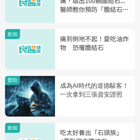
痛，取出100顆膽結石...
醫師教你預防「膽結石」
4招
新知
痛到倒地不起！愛吃油炸
物 恐罹膽結石
新知
吃太好養出「石頭族」