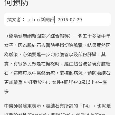
何預防
撰文者：
ｕｈｏ新聞部
2016-07-29
（優活健康網新聞部／綜合報導）一名五十多歲中年
女子，因為膽結石去醫院手術切除膽囊，結果竟然因
為感染，必須要進一步切除膽管以及部份肝臟，其
實，有很多民眾是在健檢時，經由超音波發現有膽結
石，這時可以中醫藥治療，能控制病況，預防膽結石
更加嚴重。 好發於F4：女性+肥胖+40歲以上+生產
多
中醫師吳建東表示，膽結石有所謂的「F4」，也就是
好發於女性(Female)、肥胖(Fat)、40歲以上(Fort