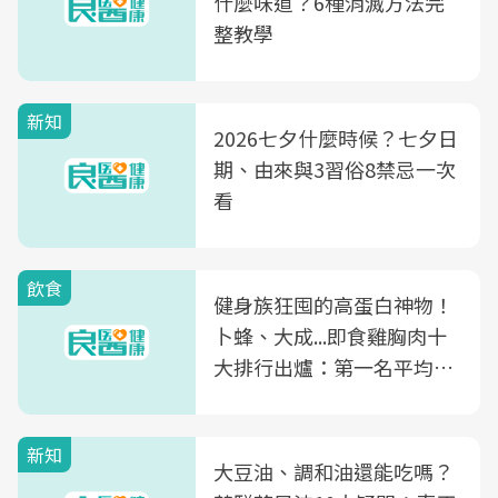
什麼味道？6種消滅方法完
整教學
新知
2026七夕什麼時候？七夕日
期、由來與3習俗8禁忌一次
看
飲食
健身族狂囤的高蛋白神物！
卜蜂、大成...即食雞胸肉十
大排行出爐：第一名平均一
片不到50元
新知
大豆油、調和油還能吃嗎？