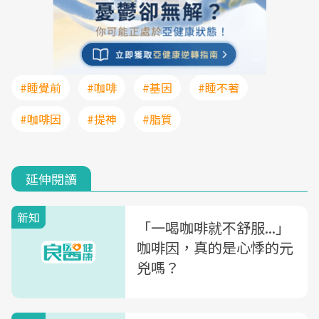
#睡覺前
#咖啡
#基因
#睡不著
#咖啡因
#提神
#脂質
延伸閱讀
新知
「一喝咖啡就不舒服...」
咖啡因，真的是心悸的元
兇嗎？