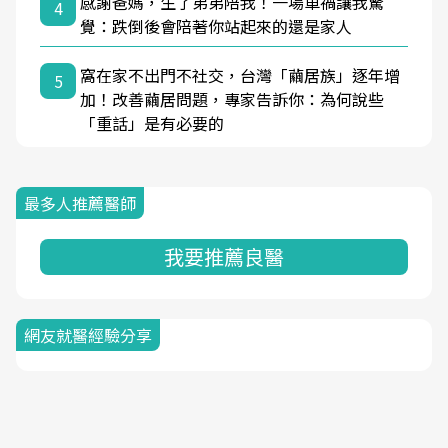
感謝爸媽，生了弟弟陪我！一場車禍讓我驚
4
覺：跌倒後會陪著你站起來的還是家人
窩在家不出門不社交，台灣「繭居族」逐年增
5
加！改善繭居問題，專家告訴你：為何說些
「重話」是有必要的
最多人推薦醫師
我要推薦良醫
網友就醫經驗分享