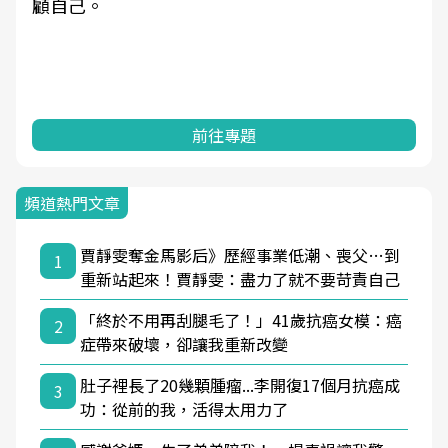
顧自己。
前往專題
頻道熱門文章
賈靜雯奪金馬影后》歷經事業低潮、喪父…到
1
重新站起來！賈靜雯：盡力了就不要苛責自己
「終於不用再刮腿毛了！」41歲抗癌女模：癌
2
症帶來破壞，卻讓我重新改變
肚子裡長了20幾顆腫瘤...李開復17個月抗癌成
3
功：從前的我，活得太用力了