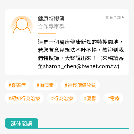
查看全部
健康特搜簿
合作專家群
這是一個醫療健康新知的特搜園地，
若您有意見想法不吐不快，歡迎到我
們特搜簿，大聲說出來！（來稿請寄
至sharon_chen@bwnet.com.tw)
#憂鬱症
#血清素
#神經傳導物質
#認知行為治療
#行為治療
#憂鬱
#電療
延伸閱讀