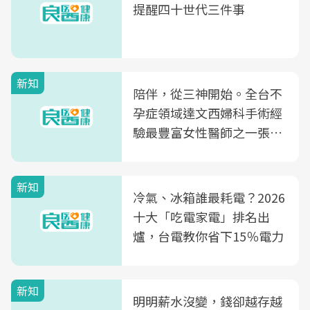
提醒四十世代三件事
新知
陪伴，從三神開始。全台不
孕症領域達文西婦科手術經
驗最豐富女性醫師之一張永
玲領軍，打造全台首創「生
殖銀行概念形象館」，攜手
新知
光田醫院建構360度女性健
冷氣、冰箱誰最耗電？2026
康照護生態圈
十大「吃電家電」排名出
爐，台電教你省下15％電力
新知
明明薪水沒變，錢卻越存越