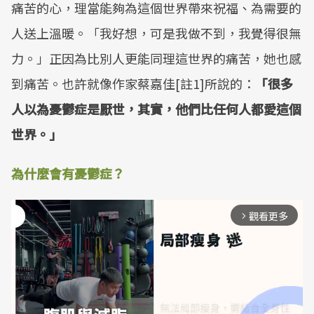
痛苦的心，理當能夠為這個世界帶來祝福、為需要的
人送上溫暖。「我好想，可是我做不到，我覺得很無
力。」正因為比別人更能同理這世界的痛苦，她也感
到痛苦。也許就像作家蔡嘉佳[註1]所說的：
「很多
人以為憂鬱症是厭世，其實，他們比任何人都愛這個
世界。」
為什麼會有憂鬱症？
觀看更多
arrow_forward_ios