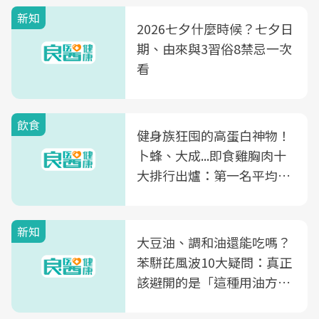
新知
2026七夕什麼時候？七夕日
期、由來與3習俗8禁忌一次
看
飲食
健身族狂囤的高蛋白神物！
卜蜂、大成...即食雞胸肉十
大排行出爐：第一名平均一
片不到50元
新知
大豆油、調和油還能吃嗎？
苯駢芘風波10大疑問：真正
該避開的是「這種用油方
式」