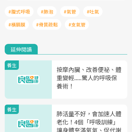
#腹式呼吸
#肺泡
#氣管
#吐氣
#橫膈膜
#骨質疏鬆
#支氣管
延伸閱讀
養生
按摩內臟、改善便祕、體
重變輕.....驚人的呼吸保
養術！
養生
肺活量不好，會加速人體
老化！4個「呼吸訓練」
讓身體充滿氧氣、促代謝