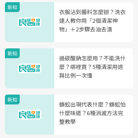
新知
衣服沾到醬料怎麼辦？洗衣
達人教你用「2個清潔神
物」＋2步驟去油去漬
新知
過碳酸鈉怎麼用？不能洗什
麼？哪裡買？5種清潔用途
與比例一次懂
新知
蜈蚣出現代表什麼？蜈蚣怕
什麼味道？6種消滅方法完
整教學