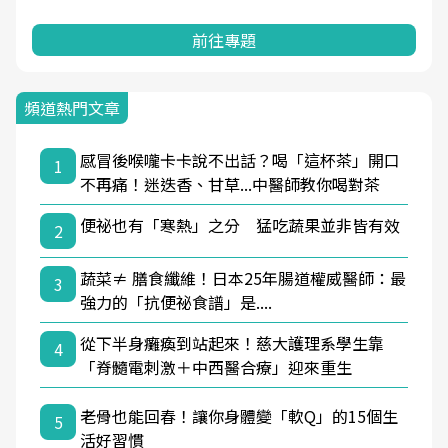
前往專題
頻道熱門文章
感冒後喉嚨卡卡說不出話？喝「這杯茶」開口
1
不再痛！迷迭香、甘草...中醫師教你喝對茶
便祕也有「寒熱」之分 猛吃蔬果並非皆有效
2
蔬菜≠ 膳食纖維！日本25年腸道權威醫師：最
3
強力的「抗便祕食譜」是....
從下半身癱瘓到站起來！慈大護理系學生靠
4
「脊髓電刺激＋中西醫合療」迎來重生
老骨也能回春！讓你身體變「軟Q」的15個生
5
活好習慣