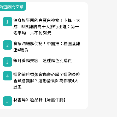
頻道熱門文章
健身族狂囤的高蛋白神物！卜蜂、大
1
成...即食雞胸肉十大排行出爐：第一
名平均一片不到50元
食療潤腸解便祕！中醫推：桂圓蒸雞
2
蛋4膳食
銀耳養顏美容 這種顏色別購買
3
運動前吃香蕉會傷害心臟？運動後吃
4
香蕉會變胖？運動營養師為你破4大
迷思
林書煒》極品軒【清蒸牛腩】
5