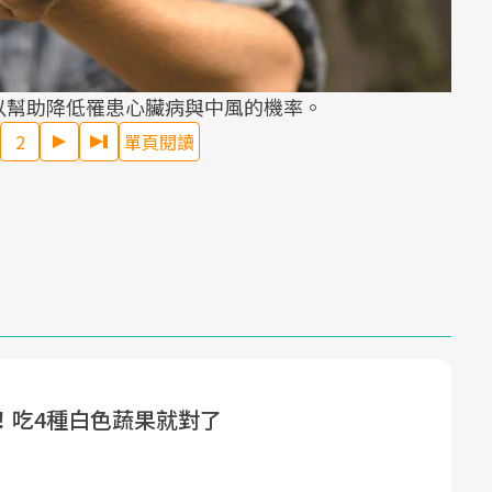
以幫助降低罹患心臟病與中風的機率。
2
單頁閱讀
！吃4種白色蔬果就對了