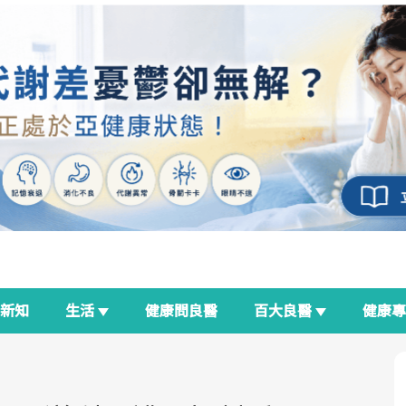
新知
生活
健康問良醫
百大良醫
健康
良醫生活祭
我與健康韌性的距離