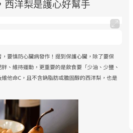
，西洋梨是護心好幫手
者，要慎防心臟病發作！提到保護心臟，除了要保
面對超高齡社會的浪潮，台灣正在快速
2025年，就到良醫生活祭體驗「一站式
良醫健康網從「換季的身體變化」出
邁向「健康照護」的新時代。隨著國家
健康新生活」，從講座、體驗到運動，
發，透過醫學觀點與日常感受的對話，
肥胖、維持運動，更重要的是飲食要「少油、少鹽、
政策如「健康台灣推動委員會」與「長
全面啟動你的健康革命！
建立對亞健康的認知，進而引導實際的
及維他命C，且不含鈉脂肪或膽固醇的西洋梨，也是
照3.0」的推進，「預防醫學」已成全民
改善行動。
關注的核心議題。然而，健檢不只是醫
療院所的服務，更是民眾了解自身健康
狀況、啟動健康管理的重要起點。
前往專題
前往專題
前往專題