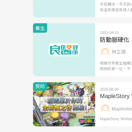
天氣轉涼，冬天因
低溫刺激容易使人
養生
2015-04-15
防動脈硬化
林芷揚
根據世界衛生組織(
原因的第一位。不