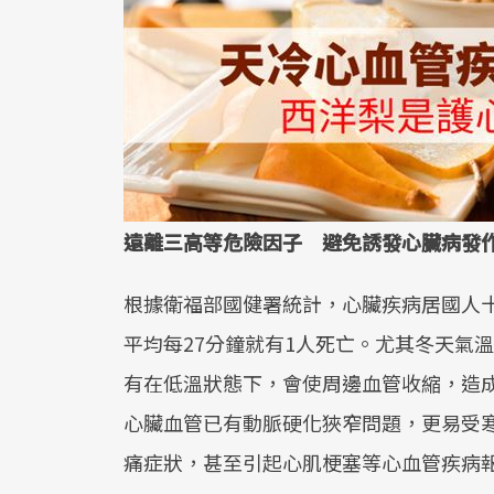
遠離三高等危險因子 避免誘發心臟病發
根據衛福部國健署統計，心臟疾病居國人十
平均每27分鐘就有1人死亡。尤其冬天氣
有在低溫狀態下，會使周邊血管收縮，造
心臟血管已有動脈硬化狹窄問題，更易受
痛症狀，甚至引起心肌梗塞等心血管疾病