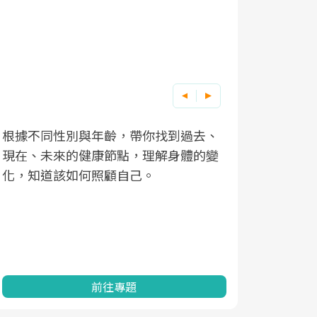
根據不同性別與年齡，帶你找到過去、
因應超高齡
現在、未來的健康節點，理解身體的變
「2025
化，知道該如何照顧自己。
康促進為目
民眾健康的
查、數據分
一起成為台
前往專題