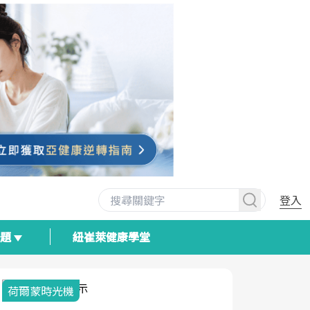
登入
專題
紐崔萊健康學堂
荷爾蒙時光機
2025健檢