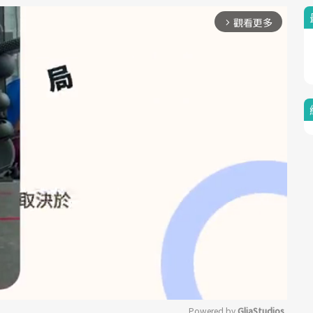
觀看更多
arrow_forward_ios
Powered by 
GliaStudios