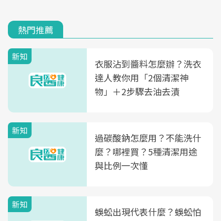
熱門推薦
新知
衣服沾到醬料怎麼辦？洗衣
達人教你用「2個清潔神
物」＋2步驟去油去漬
新知
過碳酸鈉怎麼用？不能洗什
麼？哪裡買？5種清潔用途
與比例一次懂
新知
蜈蚣出現代表什麼？蜈蚣怕