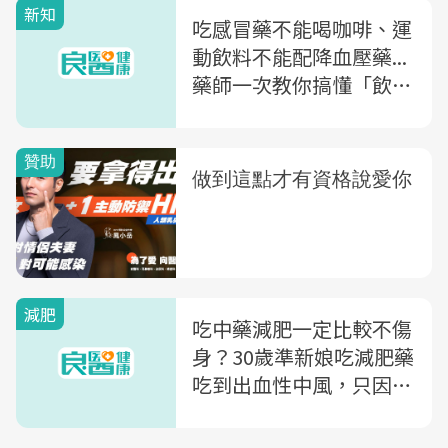
新知
吃感冒藥不能喝咖啡、運
動飲料不能配降血壓藥...
藥師一次教你搞懂「飲料
配藥禁忌」
減肥
吃中藥減肥一定比較不傷
身？30歲準新娘吃減肥藥
吃到出血性中風，只因這
味藥