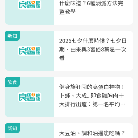
什麼味道？6種消滅方法完
整教學
新知
2026七夕什麼時候？七夕日
期、由來與3習俗8禁忌一次
看
飲食
健身族狂囤的高蛋白神物！
卜蜂、大成...即食雞胸肉十
大排行出爐：第一名平均一
片不到50元
新知
大豆油、調和油還能吃嗎？