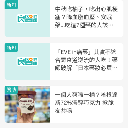
新知
中秋吃柚子，吃出心肌梗
塞？降血脂血壓、安眠
藥...吃這7種藥的人該注
意的事
新知
「EVE止痛藥」其實不適
合胃食道逆流的人吃！藥
師破解「日本藥妝必買清
單」3大迷思