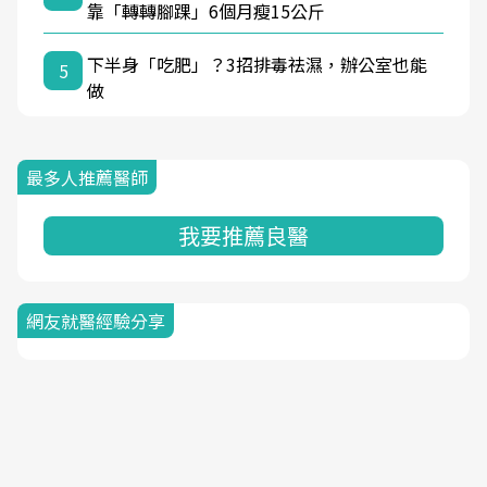
靠「轉轉腳踝」6個月瘦15公斤
下半身「吃肥」？3招排毒祛濕，辦公室也能
5
做
最多人推薦醫師
我要推薦良醫
網友就醫經驗分享