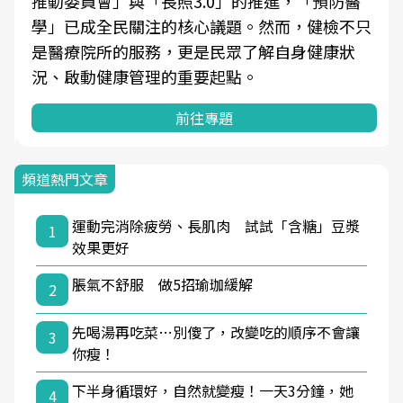
推動委員會」與「長照3.0」的推進，「預防醫
學」已成全民關注的核心議題。然而，健檢不只
是醫療院所的服務，更是民眾了解自身健康狀
況、啟動健康管理的重要起點。
前往專題
頻道熱門文章
運動完消除疲勞、長肌肉 試試「含糖」豆漿
1
效果更好
脹氣不舒服 做5招瑜珈緩解
2
先喝湯再吃菜…別傻了，改變吃的順序不會讓
3
你瘦！
下半身循環好，自然就變瘦！一天3分鐘，她
4