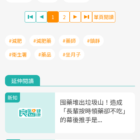
1
2
單頁閱讀
#減肥
#減肥藥
#藥師
#鎮靜
#衛生署
#藥品
#坐月子
延伸閱讀
新知
囤藥堆出垃圾山！造成
「長輩按時領藥卻不吃」
的幕後推手是...