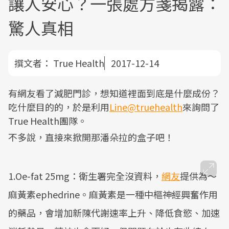
讓人安心？一張處方箋揭露：
驚人真相
撰文者：
True Health
2017-12-14
有網友看了減肥門診，想知道裡面到底是什麼成份？
吃什麼目的的，於是利用
Line@truehealth
來詢問了
True Health團隊。
不多說，直接來掀開那潘朵拉的盒子吧！
1.Oe-fat 25mg：衛生署完全沒資料，
網友
提供為～
麻黃素ephedrine。麻黃素是一種中樞神經興奮作用
的藥品，會增加新陳代謝速率上升、降低食慾、加速