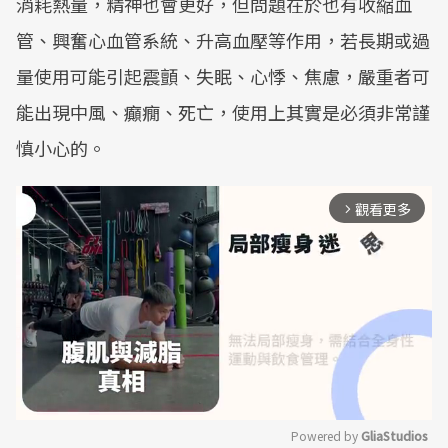
消耗熱量，精神也會更好，但問題在於也有收縮血
管、興奮心血管系統、升高血壓等作用，若長期或過
量使用可能引起震顫、失眠、心悸、焦慮，嚴重者可
能出現中風、癲癇、死亡，使用上其實是必須非常謹
慎小心的。
觀看更多
arrow_forward_ios
Powered by 
GliaStudios