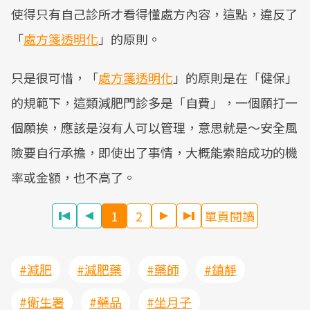
使得只有自己診所才看得懂處方內容，這點，違反了
「
處方箋透明化
」的原則。
只是很可惜，「
處方箋透明化
」的原則是在「健保」
的規範下，這類減肥門診多是「自費」，一個願打一
個願挨，應該是沒有人可以管理，意思就是～安全風
險要自行承擔，即使出了事情，大概能索賠成功的機
率或金額，也不高了。
1
2
單頁閱讀
#減肥
#減肥藥
#藥師
#鎮靜
#衛生署
#藥品
#坐月子