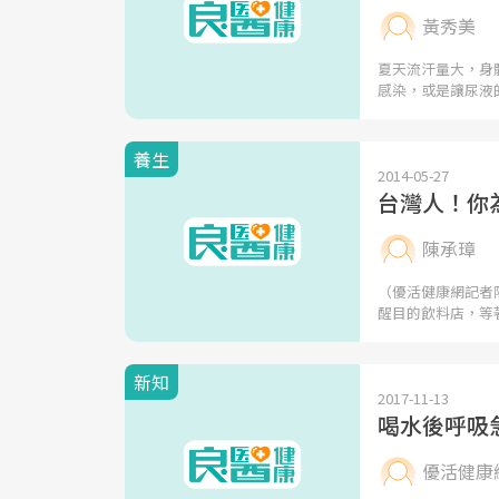
黃秀美
夏天流汗量大，身
感染，或是讓尿液
養生
2014-05-27
台灣人！你
陳承璋
（優活健康網記者
醒目的飲料店，等
新知
2017-11-13
喝水後呼吸
優活健康