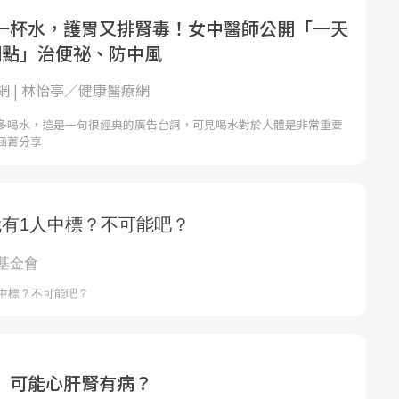
一杯水，護胃又排腎毒！女中醫師公開「一天
間點」治便祕、防中風
網 | 林怡亭／健康醫療網
多喝水，這是一句很經典的廣告台詞，可見喝水對於人體是非常重要
涵菁分享
 可能心肝腎有病？