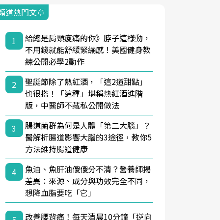
頻道熱門文章
給總是肩頸痠痛的你》脖子這樣動，
1
不用錢就能舒緩緊繃感！美國健身教
練公開必學2動作
聖誕節除了熱紅酒，「這2道甜點」
2
也很搭！「這種」堪稱熱紅酒進階
版，中醫師不藏私公開做法
腸道菌群為何是人體「第二大腦」？
3
醫解析腸道影響大腦的3途徑，教你5
方法維持腸道健康
魚油、魚肝油傻傻分不清？營養師揭
4
差異：來源、成分與功效完全不同，
想降血脂要吃「它」
改善腰背痛！每天清晨10分鐘「逆向
5