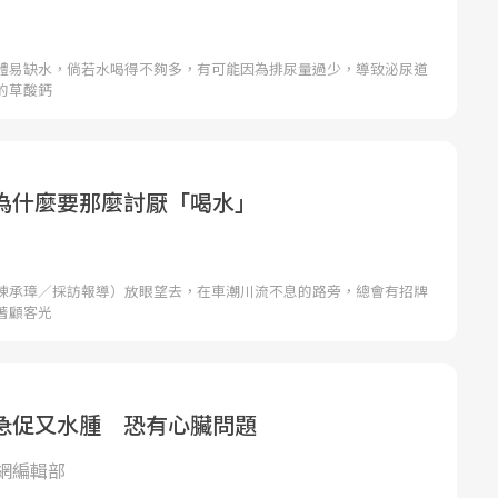
體易缺水，倘若水喝得不夠多，有可能因為排尿量過少，導致泌尿道
的草酸鈣
為什麼要那麼討厭「喝水」
陳承璋／採訪報導）放眼望去，在車潮川流不息的路旁，總會有招牌
著顧客光
急促又水腫 恐有心臟問題
網編輯部