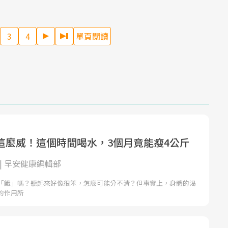
3
4
單頁閱讀
這麼威！這個時間喝水，3個月竟能瘦4公斤
| 早安健康編輯部
「餓」嗎？聽起來好像很笨，怎麼可能分不清？但事實上，身體的渴
的作用所