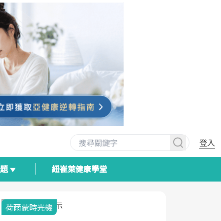
登入
專題
紐崔萊健康學堂
荷爾蒙時光機
2025健檢