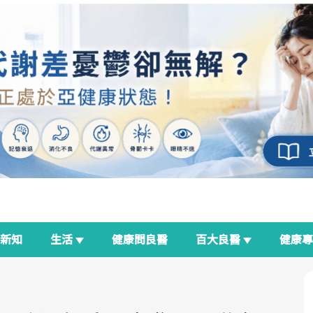
新知
生活
健康問良醫
百大良醫
健康
良醫生活祭
我與健康韌性的距離