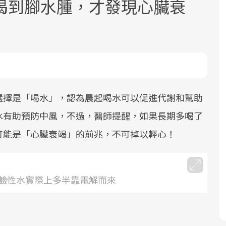
喝到腳水腫，才發現心臟衰
面對超高齡社會的浪潮，台灣正在快速
2025年，就到良醫生活祭體驗「一站式
良醫健康網從「換季的身體變化」出
選擇是「喝水」，認為晨起喝水可以促進代謝和幫助
邁向「健康照護」的新時代。隨著國家
健康新生活」，從講座、體驗到運動，
發，透過醫學觀點與日常感受的對話，
水有助預防中風，不過，醫師提醒，如果長期多喝了
政策如「健康台灣推動委員會」與「長
全面啟動你的健康革命！
建立對亞健康的認知，進而引導實際的
可能是「心臟衰竭」的前兆，不可掉以輕心！
照3.0」的推進，「預防醫學」已成全民
改善行動。
關注的核心議題。然而，健檢不只是醫
療院所的服務，更是民眾了解自身健康
鹼性水實際上多半靠電解而來
狀況、啟動健康管理的重要起點。
前往專題
前往專題
前往專題