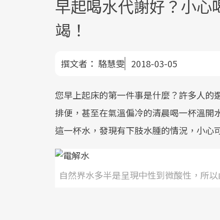
早起喝水代謝好？小心
竭！
撰文者：
駱慧雯
2018-03-05
您早上起床的第一件事是什麼？許多人的
排便，甚至在氣溫偏冷的清晨喝一杯溫開
這一杯水，發現有下肢水腫的情況，小心
自然界水多半是呈現中性到微酸性，所以