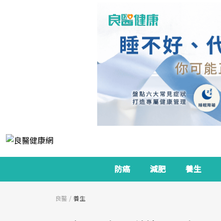
防癌
減肥
養生
良醫
養生