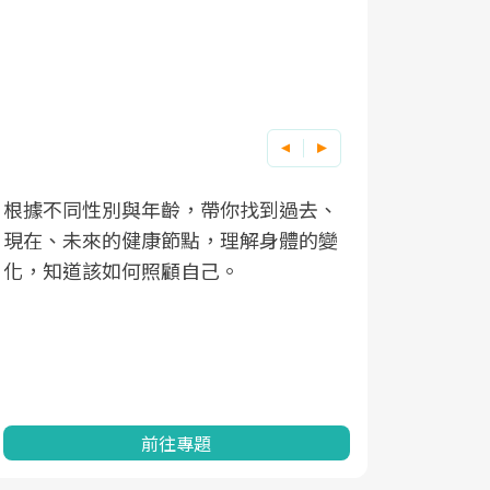
根據不同性別與年齡，帶你找到過去、
因應超高齡
現在、未來的健康節點，理解身體的變
「2025
化，知道該如何照顧自己。
康促進為目
民眾健康的
查、數據分
一起成為台
前往專題