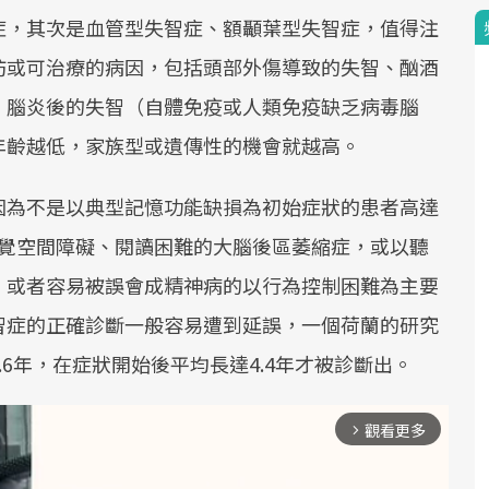
症，其次是血管型失智症、額顳葉型失智症，值得注
防或可治療的病因，包括頭部外傷導致的失智、酗酒
、腦炎後的失智（自體免疫或人類免疫缺乏病毒腦
年齡越低，家族型或遺傳性的機會就越高。
因為不是以典型記憶功能缺損為初始症狀的患者高達
視覺空間障礙、閱讀困難的大腦後區萎縮症，或以聽
，或者容易被誤會成精神病的以行為控制困難為主要
智症的正確診斷一般容易遭到延誤，一個荷蘭的研究
6年，在症狀開始後平均長達4.4年才被診斷出。
觀看更多
arrow_forward_ios