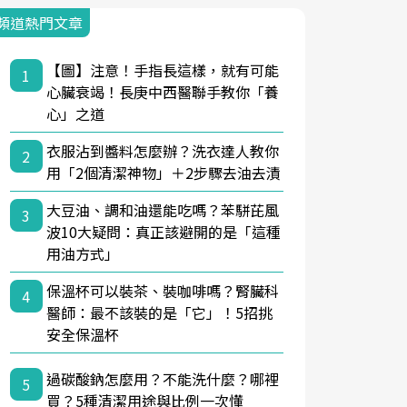
頻道熱門文章
【圖】注意！手指長這樣，就有可能
1
心臟衰竭！長庚中西醫聯手教你「養
心」之道
衣服沾到醬料怎麼辦？洗衣達人教你
2
用「2個清潔神物」＋2步驟去油去漬
大豆油、調和油還能吃嗎？苯駢芘風
3
波10大疑問：真正該避開的是「這種
用油方式」
保溫杯可以裝茶、裝咖啡嗎？腎臟科
4
醫師：最不該裝的是「它」！5招挑
安全保溫杯
過碳酸鈉怎麼用？不能洗什麼？哪裡
5
買？5種清潔用途與比例一次懂