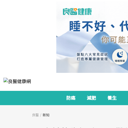
防癌
減肥
養生
良醫
新知