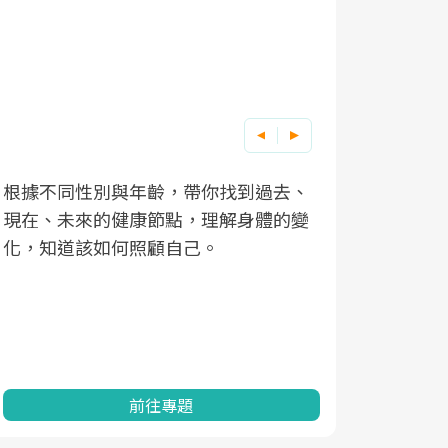
根據不同性別與年齡，帶你找到過去、
因應超高齡
現在、未來的健康節點，理解身體的變
「2025
化，知道該如何照顧自己。
康促進為目
民眾健康的
查、數據分
一起成為台
前往專題