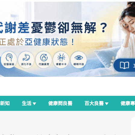
新知
生活
健康問良醫
百大良醫
健康
良醫生活祭
我與健康韌性的距離