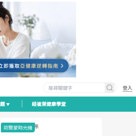
登入
專題
紐崔萊健康學堂
荷爾蒙時光機
2025健檢