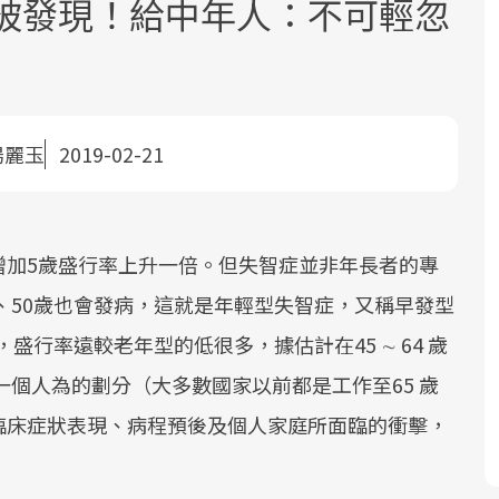
難被發現！給中年人：不可輕忽
湯麗玉
2019-02-21
面對超高齡社會的浪潮，台灣正在快速
2025年，就到良醫生活祭體驗「一站式
良醫健康網從「換季的身體變化」出
邁向「健康照護」的新時代。隨著國家
健康新生活」，從講座、體驗到運動，
發，透過醫學觀點與日常感受的對話，
增加5歲盛行率上升一倍。但失智症並非年長者的專
政策如「健康台灣推動委員會」與「長
全面啟動你的健康革命！
建立對亞健康的認知，進而引導實際的
0、50歲也會發病，這就是年輕型失智症，又稱早發型
照3.0」的推進，「預防醫學」已成全民
改善行動。
關注的核心議題。然而，健檢不只是醫
盛行率遠較老年型的低很多，據估計在45 ∼ 64 歲
療院所的服務，更是民眾了解自身健康
一個人為的劃分（大多數國家以前都是工作至65 歲
狀況、啟動健康管理的重要起點。
臨床症狀表現、病程預後及個人家庭所面臨的衝擊，
前往專題
前往專題
前往專題