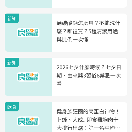
新知
過碳酸鈉怎麼用？不能洗什
麼？哪裡買？5種清潔用途
與比例一次懂
新知
2026七夕什麼時候？七夕日
期、由來與3習俗8禁忌一次
看
飲食
健身族狂囤的高蛋白神物！
卜蜂、大成...即食雞胸肉十
大排行出爐：第一名平均一