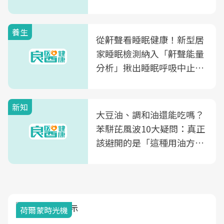
片不到50元
養生
從鼾聲看睡眠健康！新型居
家睡眠檢測納入「鼾聲能量
分析」揪出睡眠呼吸中止症
風險
新知
大豆油、調和油還能吃嗎？
苯駢芘風波10大疑問：真正
該避開的是「這種用油方
式」
荷爾蒙時光機