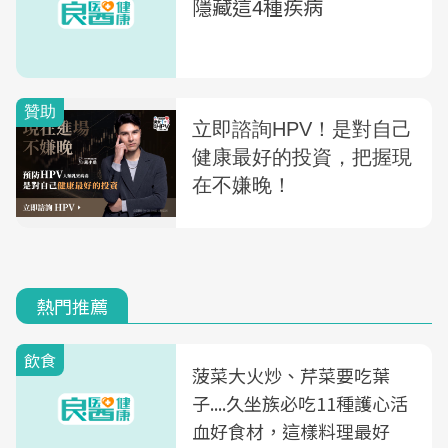
隱藏這4種疾病
熱門推薦
飲食
菠菜大火炒、芹菜要吃葉
子....久坐族必吃11種護心活
血好食材，這樣料理最好