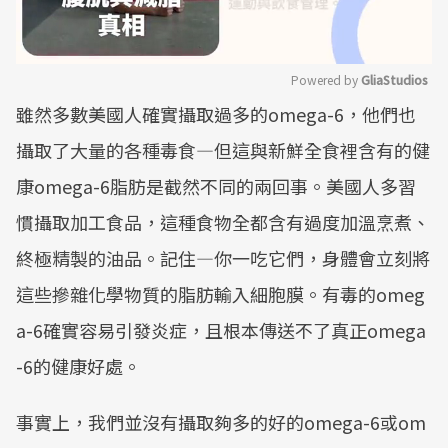
Powered by 
GliaStudios
雖然多數美國人確實攝取過多的omega-6，他們也
Mute
攝取了大量的各種毒食—但這與新鮮全食裡含有的健
康omega-6脂肪是截然不同的兩回事。美國人多習
慣攝取加工食品，這種食物全都含有過度加溫烹煮、
終極精製的油品。記住—你一吃它們，身體會立刻將
這些摻雜化學物質的脂肪輸入細胞膜。有毒的omeg
a-6確實容易引發炎症，且根本傳送不了真正omega
-6的健康好處。
事實上，我們並沒有攝取夠多的好的omega-6或om