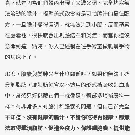
囊，就是因為他們體內出現了又濃又稠、完全堵塞無
法流動的膽汁。標準美式飲食就是可怕膽汁的最佳配
方，一旦膽汁變得濃稠，就無法流到小腸，反而積累
在膽囊裡，很快就會出現膽結石和炎症，而當你還沒
意識到這一點時，你人已經躺在往手術室做膽囊手術
的病床上了。
那麼，膽囊與變胖又有什麼關係呢？如果你無法正確
分解脂肪，那脂肪就會以不適用的形式被吸收到血液
中，身體只好儲藏它們—就像是在臀部多填補廢料一
樣。有非常多人有膽汁和膽囊的問題，但自己卻完全
不知道。
沒有健康的膽汁，不論你吃得再健康，都無
法取得擊潰脂肪、促進免疫力、保護細胞膜、提供能