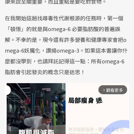
康來說至關重要，而且重點是要吃對食物。
在我開始這趟找尋毒性代謝根源的任務時，第一個
「頓悟」的就是與omega-6 必要脂肪酸的普遍誤
解。不幸的是，現今還有許多營養和健康專家會把o
mega-6妖魔化，讚揚omega-3。如果這本書讓你什
麼都沒學到，也請拜託記得這一點：所有omega-6
脂肪會引起發炎的概念只是迷思！
觀看更多
arrow_forward_ios