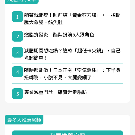
躺著就能瘦！睡前練「黃金剪刀腳」，一招擺
1
脫大象腿、鮪魚肚
燃脂抗發炎 酪梨扮演5大狠角色
2
減肥期間想吃鍋？這款「超低卡火鍋」，自己
3
煮超簡單！
隨時都能做！日本正夯「空氣跳繩」：下半身
4
扭轉跳，小腹不見、大腿變細了！
專業減重門診 確實趕走脂肪
5
最多人推薦醫師