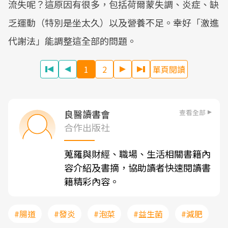
流失呢？這原因有很多，包括荷爾蒙失調、炎症、缺
乏運動（特別是坐太久）以及營養不足。幸好「激進
代謝法」能調整這全部的問題。
1
2
單頁閱讀
查看全部
良醫讀書會
合作出版社
蒐羅與財經、職場、生活相關書籍內
容介紹及書摘，協助讀者快速閱讀書
籍精彩內容。
#腸道
#發炎
#泡菜
#益生菌
#減肥