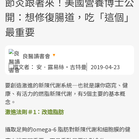
節炎跟著來！美國營養博士公
開：想修復腸道，吃「這個」
最重要
良醫讀書會
撰文者：
安．露易絲‧吉特曼
2019-04-23
要創造激進的新陳代謝系統—也就是讓你窈窕、健
康、有活力的燃脂新陳代謝，有5個主要的基本概
念。
激進法則＃1：改造脂肪
攝取足夠的omega-6 脂肪對新陳代謝和細胞膜的健