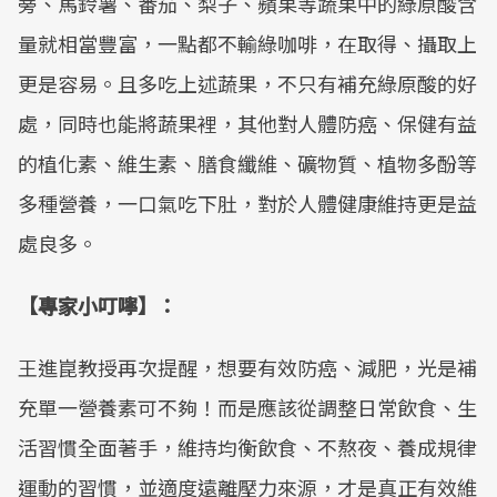
蒡、馬鈴薯、番茄、梨子、蘋果等蔬果中的綠原酸含
量就相當豐富，一點都不輸綠咖啡，在取得、攝取上
更是容易。且多吃上述蔬果，不只有補充綠原酸的好
處，同時也能將蔬果裡，其他對人體防癌、保健有益
的植化素、維生素、膳食纖維、礦物質、植物多酚等
多種營養，一口氣吃下肚，對於人體健康維持更是益
處良多。
【專家小叮嚀】：
王進崑教授再次提醒，想要有效防癌、減肥，光是補
充單一營養素可不夠！而是應該從調整日常飲食、生
活習慣全面著手，維持均衡飲食、不熬夜、養成規律
運動的習慣，並適度遠離壓力來源，才是真正有效維