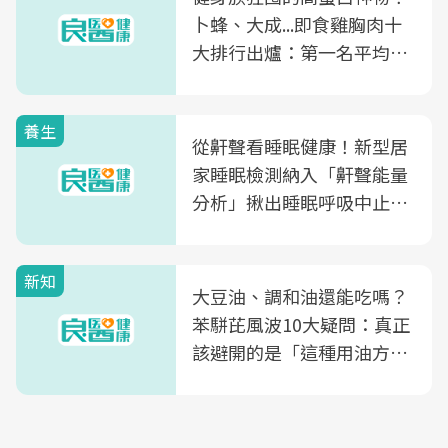
卜蜂、大成...即食雞胸肉十
大排行出爐：第一名平均一
片不到50元
養生
從鼾聲看睡眠健康！新型居
家睡眠檢測納入「鼾聲能量
分析」揪出睡眠呼吸中止症
風險
新知
大豆油、調和油還能吃嗎？
苯駢芘風波10大疑問：真正
該避開的是「這種用油方
式」