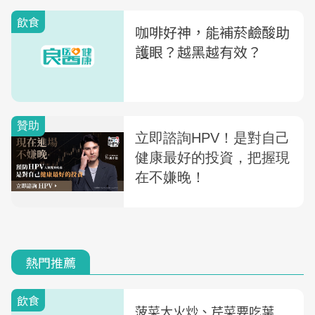
飲食
咖啡好神，能補菸鹼酸助
護眼？越黑越有效？
熱門推薦
飲食
菠菜大火炒、芹菜要吃葉