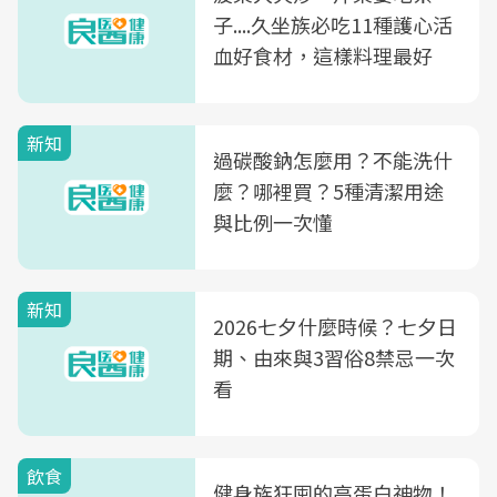
子....久坐族必吃11種護心活
血好食材，這樣料理最好
新知
過碳酸鈉怎麼用？不能洗什
麼？哪裡買？5種清潔用途
與比例一次懂
新知
2026七夕什麼時候？七夕日
期、由來與3習俗8禁忌一次
看
飲食
健身族狂囤的高蛋白神物！