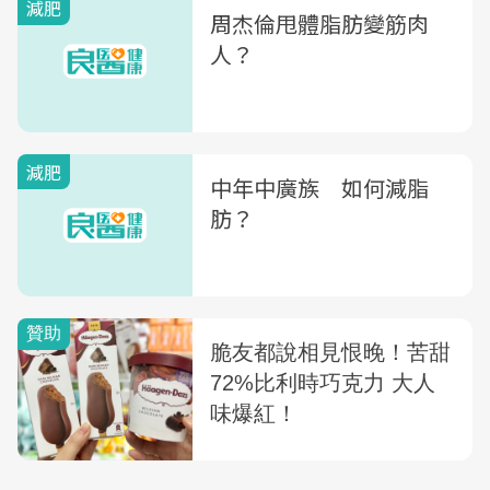
減肥
周杰倫甩體脂肪變筋肉
人？
減肥
中年中廣族 如何減脂
肪？