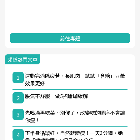
前往專題
頻道熱門文章
運動完消除疲勞、長肌肉 試試「含糖」豆漿
1
效果更好
脹氣不舒服 做5招瑜珈緩解
2
先喝湯再吃菜…別傻了，改變吃的順序不會讓
3
你瘦！
下半身循環好，自然就變瘦！一天3分鐘，她
4