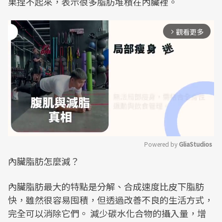
果捏不起來，表示很多脂肪堆積在內臟裡。
觀看更多
arrow_forward_ios
Powered by 
GliaStudios
內臟脂肪怎麼減？
Mute
內臟脂肪最大的特點是分解、合成速度比皮下脂肪
快，雖然很容易囤積，但透過改善不良的生活方式，
完全可以消除它們。 減少碳水化合物的攝入量，增