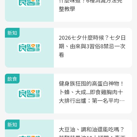
什麼味道？6種消滅方法完
整教學
新知
2026七夕什麼時候？七夕日
期、由來與3習俗8禁忌一次
看
飲食
健身族狂囤的高蛋白神物！
卜蜂、大成...即食雞胸肉十
大排行出爐：第一名平均一
片不到50元
新知
大豆油、調和油還能吃嗎？