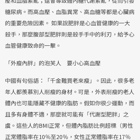
壓和血脂紊亂；還會導致體內糖代謝紊亂，從而引發
糖尿病。而高血壓、血脂異常、高血糖等都是心臟病
的重要危險因素。 如果說肥胖是心血管健康的一大
殺手，那麼腹部型肥胖則是殺手手中的利刃，給予心
血管健康致命的一擊。
「外瘦內胖」的泡芙人 要小心高血壓
中國有句俗語：「千金難買老來瘦」。因此，很多老
年人都羨慕別人削瘦的身材。可是，外表削瘦的老人
體內也可能隱藏不健康的脂肪。假如你很少運動，而
且多有身體不適，那麼就可能有「代謝型肥胖」之
虞。這些人的BMI正常，但體內脂肪比例超標（男性
正常體脂率在10％至20％，女性正常體脂率在17％