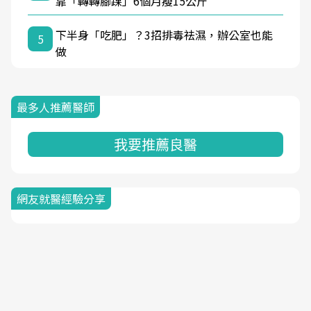
靠「轉轉腳踝」6個月瘦15公斤
下半身「吃肥」？3招排毒祛濕，辦公室也能
5
做
最多人推薦醫師
我要推薦良醫
網友就醫經驗分享