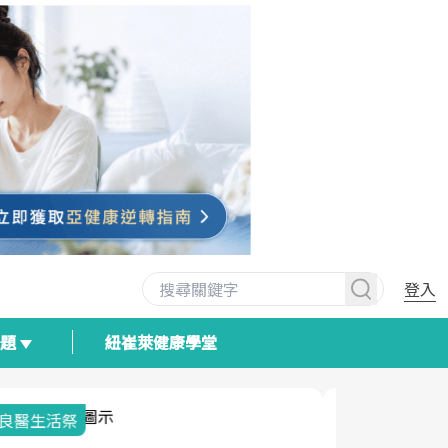
登入
專題
紐崔萊健康學堂
我與健康韌性的距離
荷爾蒙時光
2025健檢