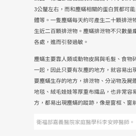
3公釐左右，而和塵蟎相關的蛋白質都可
體等。一隻塵蟎每天約可產生二十顆排泄
生近二百顆排泄物。塵蟎排泄物不只數量
各處，進而引發過敏。
塵蟎主要靠人類或動物皮屑與毛髮、食物
一起，因此只要有灰塵的地方，就容易出
要塵蟎生存的地方，排泄物、分泌物及屍
地毯、絨毛娃娃等厚重布織品，也非常容
方，都易出現塵蟎的蹤跡，像是窗框、窗
衛福部嘉義醫院家庭醫學科李安婷醫師。