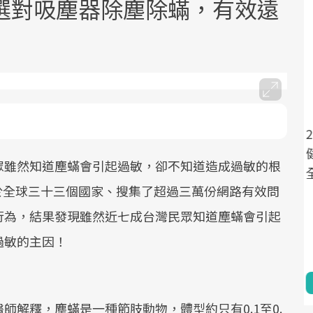
選對吸塵器除塵除蟎，有效遠
面對超高齡社會的浪潮，台灣正在快速
2025年，就到良醫生活祭體驗「一站式
邁向「健康照護」的新時代。隨著國家
健康新生活」，從講座、體驗到運動，
眾雖然知道塵蟎會引起過敏，卻不知道造成過敏的根
政策如「健康台灣推動委員會」與「長
全面啟動你的健康革命！
n於全球三十三個國家、搜集了超過三萬份網路有效問
照3.0」的推進，「預防醫學」已成全民
關注的核心議題。然而，健檢不只是醫
行為，結果發現雖然近七成台灣民眾知道塵蟎會引起
療院所的服務，更是民眾了解自身健康
過敏的主因！
狀況、啟動健康管理的重要起點。
前往專題
前往專題
師解釋，塵蟎是一種節肢動物，體型約只有0.1至0.