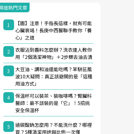
頻道熱門文章
【圖】注意！手指長這樣，就有可能
1
心臟衰竭！長庚中西醫聯手教你「養
心」之道
衣服沾到醬料怎麼辦？洗衣達人教你
2
用「2個清潔神物」＋2步驟去油去漬
大豆油、調和油還能吃嗎？苯駢芘風
3
波10大疑問：真正該避開的是「這種
用油方式」
保溫杯可以裝茶、裝咖啡嗎？腎臟科
4
醫師：最不該裝的是「它」！5招挑
安全保溫杯
過碳酸鈉怎麼用？不能洗什麼？哪裡
5
買？5種清潔用途與比例一次懂