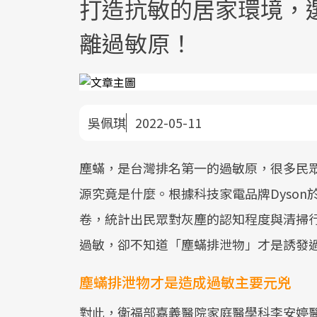
打造抗敏的居家環境，
離過敏原！
吳佩琪
2022-05-11
塵蟎，是台灣排名第一的過敏原，很多民
源究竟是什麼。根據科技家電品牌Dyso
卷，統計出民眾對灰塵的認知程度與清掃
過敏，卻不知道「塵蟎排泄物」才是誘發
塵蟎排泄物才是造成過敏主要元兇
對此，衛福部嘉義醫院家庭醫學科李安婷醫