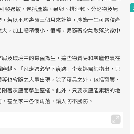
能引發過敏，包括塵蟎、蟲卵、排泄物、分泌物及屍
物，若以平均壽命三個月來計算，塵蟎一生可累積產
龐大，加上體積很小、很輕，易隨著空氣散落於家中
碎屑及環境中的霉菌為生，這些物質易和灰塵包裹在
現塵蟎。「凡走過必留下痕跡」李安婷醫師指出，只
體等也會隨之大量出現。除了寢具之外，包括窗簾、
易附著灰塵而孳生塵蟎。此外，只要灰塵能累積的地
前，甚至家中各個角落，讓人防不勝防。