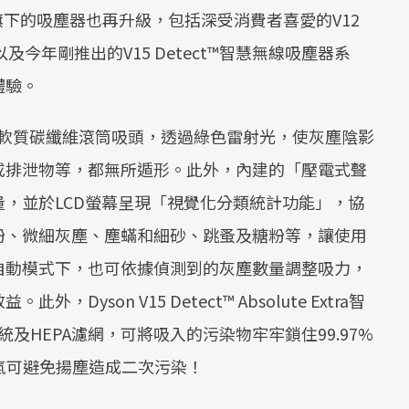
旗下的吸塵器也再升級，包括深受消費者喜愛的V12
，以及今年剛推出的V15 Detect™智慧無線吸塵器系
體驗。
慧雷射軟質碳纖維滾筒吸頭，透過綠色雷射光，使灰塵陰影
或排泄物等，都無所遁形。此外，內建的「壓電式聲
，並於LCD螢幕呈現「視覺化分類統計功能」，協
粉、微細灰塵、塵蟎和細砂、跳蚤及糖粉等，讓使用
自動模式下，也可依據偵測到的灰塵數量調整吸力，
son V15 Detect™ Absolute Extra智
及HEPA濾網，可將吸入的污染物牢牢鎖住99.97%
空氣可避免揚塵造成二次污染！