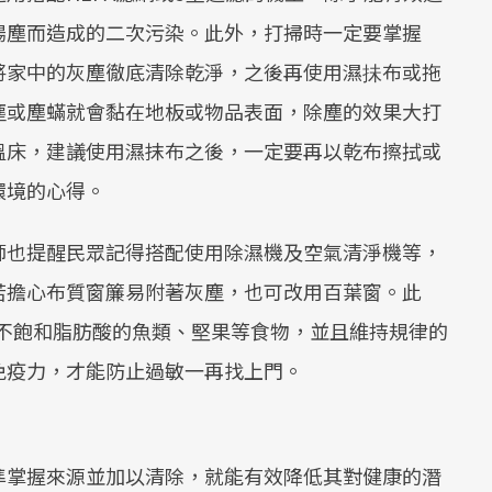
揚塵而造成的二次污染。此外，打掃時一定要掌握
將家中的灰塵徹底清除乾淨，之後再使用濕抺布或拖
塵或塵蟎就會黏在地板或物品表面，除塵的效果大打
溫床，建議使用濕抹布之後，一定要再以乾布擦拭或
環境的心得。
師也提醒民眾記得搭配使用除濕機及空氣清淨機等，
若擔心布質窗簾易附著灰塵，也可改用百葉窗。此
-3不飽和脂肪酸的魚類、堅果等食物，並且維持規律的
免疫力，才能防止過敏一再找上門。
準掌握來源並加以清除，就能有效降低其對健康的潛