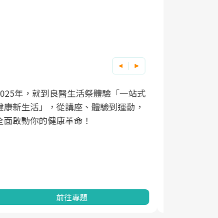
良醫健康網從「換季的身體變化」出
根據不同性
因應超高齡
發，透過醫學觀點與日常感受的對話，
現在、未來
「2025
建立對亞健康的認知，進而引導實際的
化，知道該
康促進為目
改善行動。
民眾健康的
查、數據分
一起成為台
前往專題