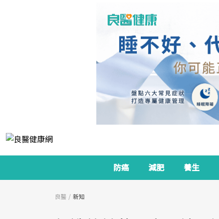
防癌
減肥
養生
良醫
新知