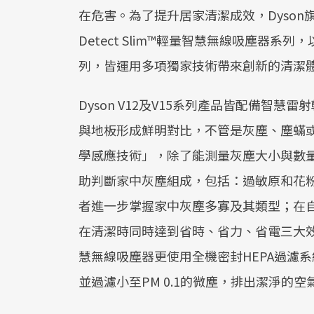
在危害。為了提升居家清潔成效，Dyson
Detect Slim™輕量智慧無線吸塵器系列
列，皆運用多項獨家技術帶來創新的清潔
Dyson V12及V15系列產品皆配備智
與地板形成鮮明對比，不管是灰塵、塵蟎
學感應技術」，除了能測量灰塵大小與數量
助判斷家中灰塵組成，包括：過敏原和花
者進一步掌握家中灰塵多寡及其類型；在
在清潔時同時達到省時、省力、省電三大效益。此外，Dy
慧無線吸塵器更使用全機密封HEPA過濾系統
並過濾小至PM 0.1的微塵，排出潔淨的