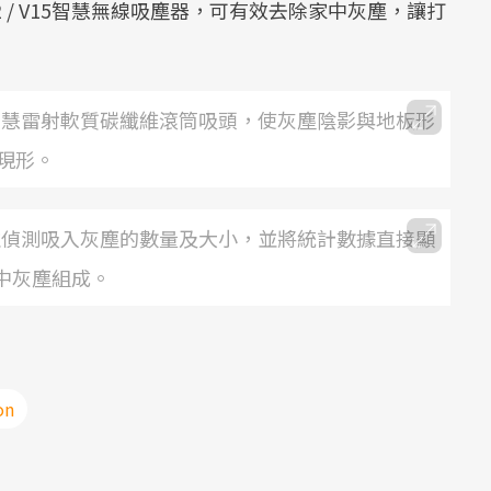
2 / V15智慧無線吸塵器，可有效去除家中灰塵，讓打
！
器皆配備智慧雷射軟質碳纖維滾筒吸頭，使灰塵陰影與地板形
現形。
器可計算並偵測吸入灰塵的數量及大小，並將統計數據直接顯
中灰塵組成。
on