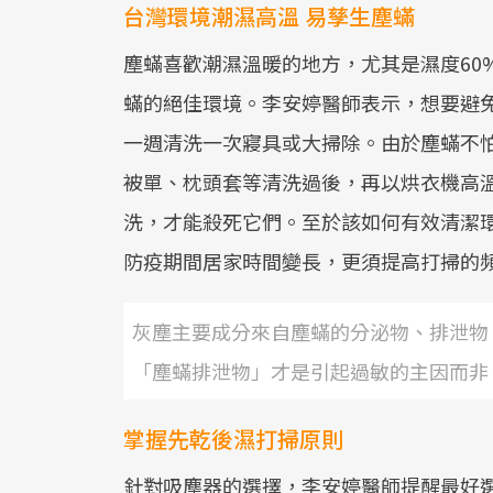
台灣環境潮濕高溫 易孳生塵蟎
塵蟎喜歡潮濕溫暖的地方，尤其是濕度60
蟎的絕佳環境。李安婷醫師表示，想要避
一週清洗一次寢具或大掃除。由於塵蟎不
被單、枕頭套等清洗過後，再以烘衣機高
洗，才能殺死它們。至於該如何有效清潔
防疫期間居家時間變長，更須提高打掃的
灰塵主要成分來自塵蟎的分泌物、排泄物
「塵蟎排泄物」才是引起過敏的主因而非
掌握先乾後濕打掃原則
針對吸塵器的選擇，李安婷醫師提醒最好選