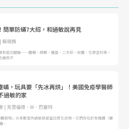
！簡單防蟎7大招，和過敏說再見
| 賴筱茜
境有密切關聯──塵蟎、蟑螂、黴菌、二手菸、粉塵、化學塗料等，
危機而不
塵蟎，玩具要「先冰再烘」！美國免疫學醫師
造不過敏的家
會 | 克里福德．W．巴塞特
大觸發物」大多數室內過敏原是蛋白質化合物，它們存在於有機體（黴
蟲、