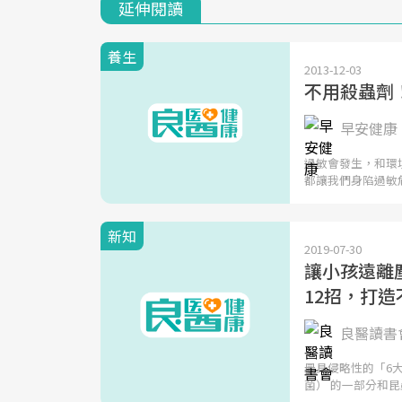
延伸閱讀
養生
2013-12-03
不用殺蟲劑
早安健康 
過敏會發生，和環
都讓我們身陷過敏
新知
2019-07-30
讓小孩遠離
12招，打
良醫讀書
最具侵略性的「6
菌） 的一部分和昆