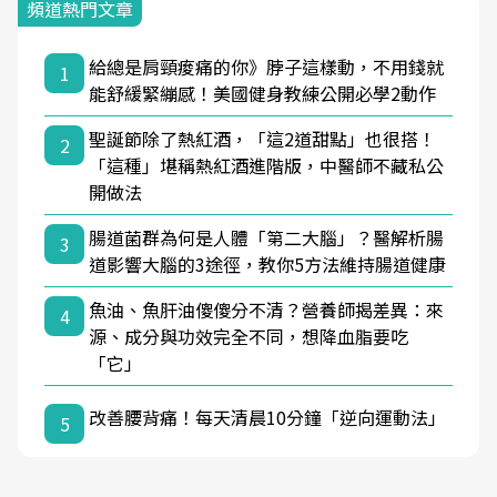
頻道熱門文章
給總是肩頸痠痛的你》脖子這樣動，不用錢就
1
能舒緩緊繃感！美國健身教練公開必學2動作
聖誕節除了熱紅酒，「這2道甜點」也很搭！
2
「這種」堪稱熱紅酒進階版，中醫師不藏私公
開做法
腸道菌群為何是人體「第二大腦」？醫解析腸
3
道影響大腦的3途徑，教你5方法維持腸道健康
魚油、魚肝油傻傻分不清？營養師揭差異：來
4
源、成分與功效完全不同，想降血脂要吃
「它」
改善腰背痛！每天清晨10分鐘「逆向運動法」
5