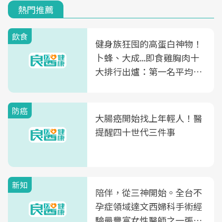
熱門推薦
飲食
健身族狂囤的高蛋白神物！
卜蜂、大成...即食雞胸肉十
大排行出爐：第一名平均一
片不到50元
防癌
大腸癌開始找上年輕人！醫
提醒四十世代三件事
新知
陪伴，從三神開始。全台不
孕症領域達文西婦科手術經
驗最豐富女性醫師之一張永