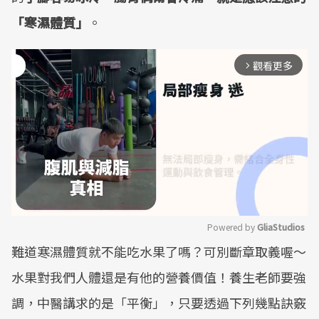
「寒濕體質」
。
觀看更多
arrow_forward_ios
Powered by 
GliaStudios
難道寒濕體質就不能吃水果了嗎？可別斷章取義喔～
Mute
水果對我們人體還是有他的營養價值！養生老師要強
調，中醫講求的是「平衡」，只要透過下列幾點訣竅