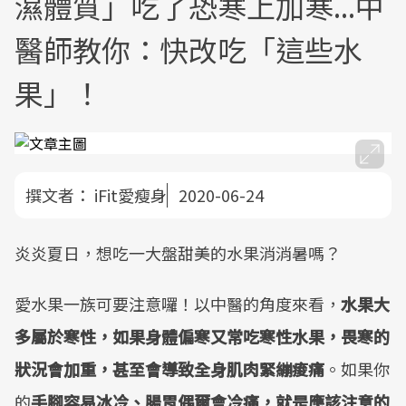
濕體質」吃了恐寒上加寒...中
醫師教你：快改吃「這些水
果」！
撰文者：
iFit愛瘦身
2020-06-24
炎炎夏日，想吃一大盤甜美的水果消消暑嗎？
愛水果一族可要注意囉！以中醫的角度來看，
水果大
多屬於寒性，如果身體偏寒又常吃寒性水果，畏寒的
狀況會加重，甚至會導致全身肌肉緊繃痠痛
。如果你
的
手腳容易冰冷、腸胃偶爾會冷痛，就是應該注意的