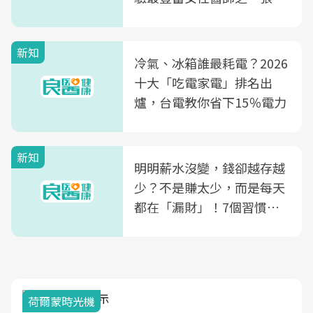
玲領軍，打造全台首創「生
殖銀行概念形象館」，攜手
新知
光田醫院建構360度女性健
冷氣、冰箱誰最耗電？2026
康照護生態圈
十大「吃電家電」排名出
爐，台電教你省下15％電力
新知
明明薪水沒變，錢卻越存越
少？不是賺太少，而是每天
都在「漏財」！7個習慣一
次看
荷爾蒙時光機