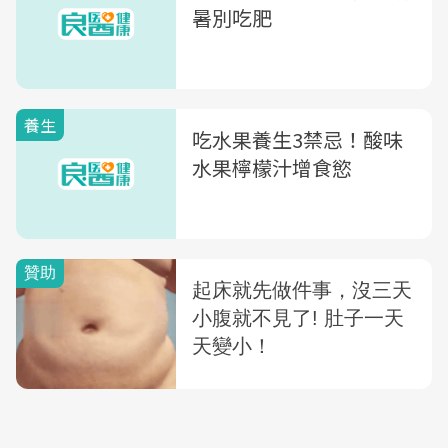
暑別吃肥
養生
吃水果養生3禁忌！酸味
水果檸檬汁增食慾