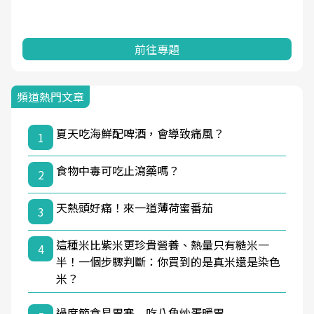
前往專題
頻道熱門文章
夏天吃海鮮配啤酒，會導致痛風？
1
食物中毒可吃止瀉藥嗎？
2
天熱頭好痛！來一道薄荷蜜番茄
3
這種米比紫米更珍貴營養、熱量只有糙米一
4
半！一個步驟判斷：你買到的是真米還是染色
米？
過度節食易胃寒 吃八角炒蛋暖胃