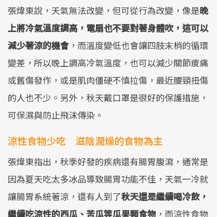
張煒東說，天氣無法改變，但可從行為改變，像是
晚
Mute
上將冷氣溫度調高，電扇也不要對著身體吹，這可以
減少著涼的機會
，而溫度變低也會讓四肢末梢的循環
變差，所以晚上調高冷氣溫度，也可以減少關節痠痛
或舊傷發作，或是肌肉僵硬不慎拉傷，最近腰頸扭傷
的人也不少。另外，秋天戴口罩是很好的保護措施，
可保濕與防止飛沫傳染。
涼性食物少吃 滋陰潤燥的食物為主
張煒東指出，秋季好發的疾病還有腸胃腹瀉，通常是
因為夏天吃太多冰品導致腸胃功能不佳，天氣一冷就
讓腸胃系統著涼，還有人到了
秋天還是繼續喝冷飲，
繼續吃涼性的西瓜、苦瓜等瓜果類食物
，而涼性食物