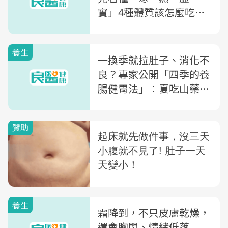
實」4種體質該怎麼吃？
中醫師點名6大「養氣食
物」
養生
一換季就拉肚子、消化不
良？專家公開「四季的養
腸健胃法」：夏吃山藥、
秋吃大棗，冬吃...
養生
霜降到，不只皮膚乾燥，
還會胸悶、情緒低落...