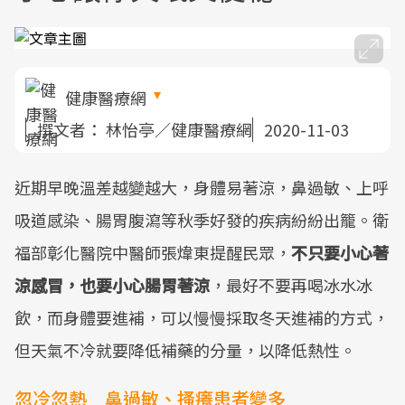
健康醫療網
撰文者：
林怡亭／健康醫療網
2020-11-03
近期早晚溫差越變越大，身體易著涼，鼻過敏、上呼
吸道感染、腸胃腹瀉等秋季好發的疾病紛紛出籠。衛
福部彰化醫院中醫師張煒東提醒民眾，
不只要小心著
涼感冒，也要小心腸胃著涼
，最好不要再喝冰水冰
飲，而身體要進補，可以慢慢採取冬天進補的方式，
但天氣不冷就要降低補藥的分量，以降低熱性。
忽冷忽熱 鼻過敏、搔癢患者變多