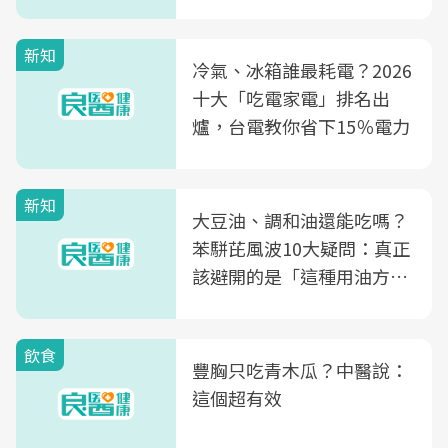
片不到50元
新知
冷氣、冰箱誰最耗電？2026
十大「吃電家電」排名出
爐，台電教你省下15％電力
新知
大豆油、調和油還能吃嗎？
苯駢芘風波10大疑問：真正
該避開的是「這種用油方
式」
飲食
豐胸只吃青木瓜？中醫說：
這個超有效