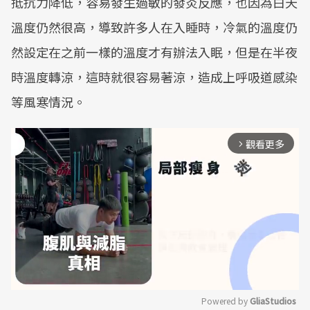
抵抗力降低，容易發生過敏的發炎反應，也因為白天
溫度仍然很高，導致許多人在入睡時，冷氣的溫度仍
然設定在之前一樣的溫度才有辦法入眠，但是在半夜
時溫度轉涼，這時就很容易著涼，造成上呼吸道感染
等風寒情況。
觀看更多
arrow_forward_ios
Powered by 
GliaStudios