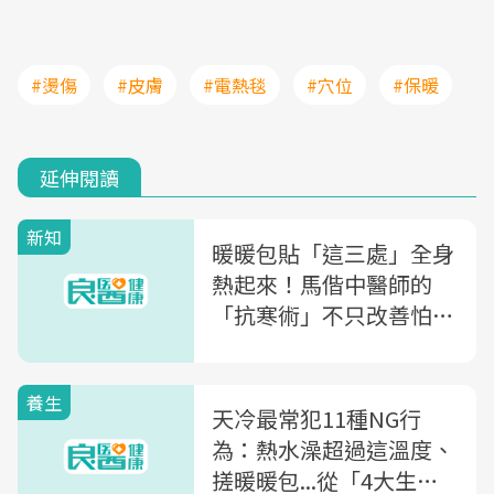
#燙傷
#皮膚
#電熱毯
#穴位
#保暖
延伸閱讀
新知
暖暖包貼「這三處」全身
熱起來！馬偕中醫師的
「抗寒術」不只改善怕
冷，腰痠背痛也有效
養生
天冷最常犯11種NG行
為：熱水澡超過這溫度、
搓暖暖包...從「4大生活