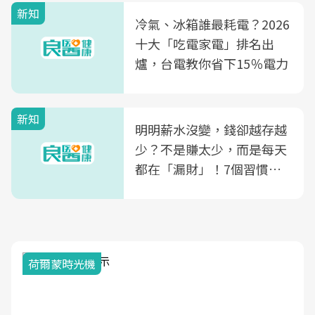
新知
光田醫院建構360度女性健
冷氣、冰箱誰最耗電？2026
康照護生態圈
十大「吃電家電」排名出
爐，台電教你省下15％電力
新知
明明薪水沒變，錢卻越存越
少？不是賺太少，而是每天
都在「漏財」！7個習慣一
次看
荷爾蒙時光機