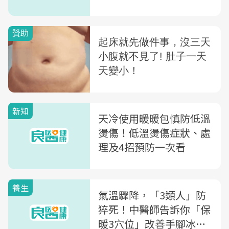
場景」一次解析
新知
天冷使用暖暖包慎防低溫
燙傷！低溫燙傷症狀、處
理及4招預防一次看
養生
氣溫驟降，「3類人」防
猝死！中醫師告訴你「保
暖3穴位」改善手腳冰