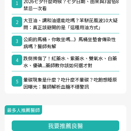
2026七夕什麼時候？七夕日期、由來與3習俗8
1
禁忌一次看
大豆油、調和油還能吃嗎？苯駢芘風波10大疑
2
問：真正該避開的是「這種用油方式」
公廁的馬桶，你敢坐嗎...》馬桶坐墊會傳染性
3
病嗎？醫師有解
跌倒擦傷了！紅藥水、紫藥水、雙氧水、白藥
4
水、優碘...藥師教你該如何選才對
暈碳現象是什麼？吃什麼不暈碳？吃飽想睡原
5
因曝光：醫師解析血糖不穩警訊
最多人推薦醫師
我要推薦良醫