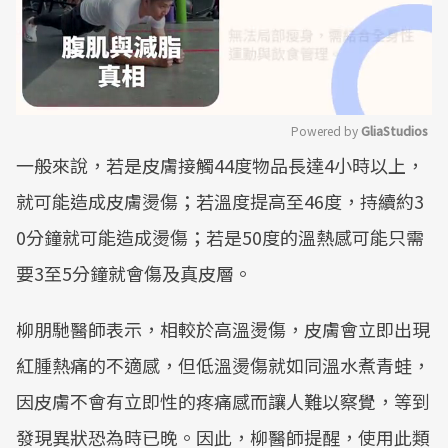
Powered by 
GliaStudios
一般來說，若是皮膚接觸44度物品長達4小時以上，
Mute
就可能造成皮膚燙傷；若溫度提高至46度，持續約3
0分鐘就可能造成燙傷；若是50度的溫熱感可能只需
要3至5分鐘就會傷及真皮層。
柳朋馳醫師表示，相較於高溫燙傷，皮膚會立即出現
紅腫熱痛的不適感，但低溫燙傷就如同溫水煮青蛙，
因皮膚不會有立即性的疼痛感而讓人難以察覺，等到
發現異狀恐為時已晚。因此，柳醫師提醒，使用此類