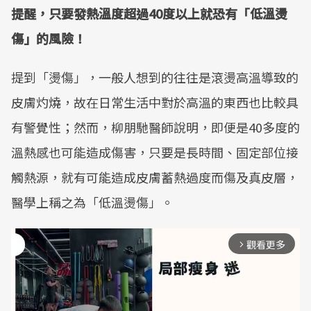
提醒，只要發熱溫度超過40度以上就恐有「低溫燙
傷」的風險！
提到「燙傷」，一般人想到的往往是滾燙高溫導致的
皮膚灼燒，故在日常生活中對於高溫的東西也比較具
有警覺性；然而，柳朋馳醫師說明，即便是40多度的
溫熱感也可能造成傷害，只要是長時間、固定部位接
觸熱源，就有可能造成皮膚蓄熱過度而傷及真皮層，
醫學上稱之為「低溫燙傷」。
觀看更多
arrow_forward_ios