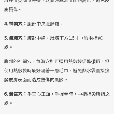
放在溫灸部位旁邊，以隨時感測溫度的變化，避免皮
膚燙傷。
4. 神闕穴：
腹部中央肚臍處。
5. 氣海穴：
腹部中線，肚臍下方1.5寸（約兩指寬）
處。
腹部的神闕穴、氣海穴則可運用熱敷袋促進循環，但
使用熱敷袋時最好隔著一層毛巾，避免熱水袋直接接
觸皮膚表面而造成燙傷的風險。
6. 勞宮穴：
手掌心正面，手握拳時，中指指尖所指之
處。