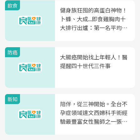
飲食
健身族狂囤的高蛋白神物！
卜蜂、大成...即食雞胸肉十
大排行出爐：第一名平均一
片不到50元
防癌
大腸癌開始找上年輕人！醫
提醒四十世代三件事
新知
陪伴，從三神開始。全台不
孕症領域達文西婦科手術經
驗最豐富女性醫師之一張永
玲領軍，打造全台首創「生
殖銀行概念形象館」，攜手