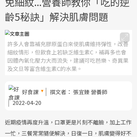
免細紋...營養師教你「吃的逆
齡5秘訣」解決肌膚問題
許多人會靠補充膠原蛋白來使肌膚維持彈性，改善
細紋情形，但飲食上若缺乏維生素C，補再多也會
因體內氧化壓力大而流失，建議可吃芭樂、奇異果
及文旦等富含維生素C的水果。
好食課
撰文者：
張宜臻 營養師
2022-04-20
近期疫情再度升溫，口罩更是片刻不離臉，加上工作
一忙，三餐常常隨便解決，日復一日，肌膚變得好不