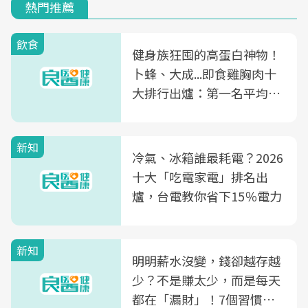
熱門推薦
飲食
健身族狂囤的高蛋白神物！
卜蜂、大成...即食雞胸肉十
大排行出爐：第一名平均一
片不到50元
新知
冷氣、冰箱誰最耗電？2026
十大「吃電家電」排名出
爐，台電教你省下15％電力
新知
明明薪水沒變，錢卻越存越
少？不是賺太少，而是每天
都在「漏財」！7個習慣一