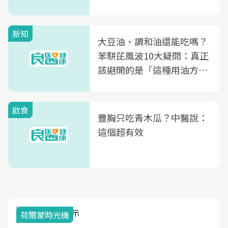
次看
新知
大豆油、調和油還能吃嗎？
苯駢芘風波10大疑問：真正
該避開的是「這種用油方
式」
飲食
豐胸只吃青木瓜？中醫說：
這個超有效
荷爾蒙時光機