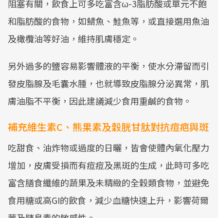
阻塞有關，飲食上可多吃富含ω-3脂肪酸或單元不飽
和脂肪酸的食物，如鯖魚、鮭魚等，或直接選用魚油
及橄欖油等好油，維持肌膚穩定。
另外過多的鹽容易影響體液的平衡，使水分滯留而引
發皮脂腺及毛囊水腫，也就導致皮脂腺分泌異常，肌
膚油脂不平衡，因此建議減少食用重鹹的食物。
補充維生素C、熊果素及穀胱甘肽對抗痘疤與斑
吃甜食、油炸物或過度的日曬，皆會使體內氧化壓力
增加，皮膚受損而有痘痘及黑斑的生成，此時可多吃
富含膳食纖維的蔬果及未精緻的全穀類食物，並避免
食用糖或高GI的飲食，減少血糖快速上升，影響荷爾
蒙及胰島素的敏感性。