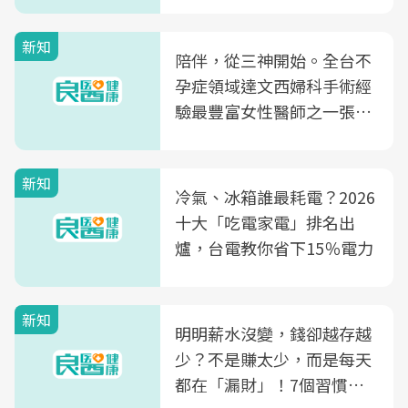
新知
陪伴，從三神開始。全台不
孕症領域達文西婦科手術經
驗最豐富女性醫師之一張永
玲領軍，打造全台首創「生
殖銀行概念形象館」，攜手
新知
光田醫院建構360度女性健
冷氣、冰箱誰最耗電？2026
康照護生態圈
十大「吃電家電」排名出
爐，台電教你省下15％電力
新知
明明薪水沒變，錢卻越存越
少？不是賺太少，而是每天
都在「漏財」！7個習慣一