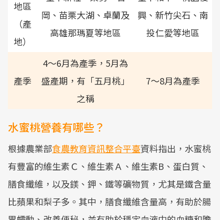
地區
岡、苗栗大湖、卓蘭及
興、新竹尖石、南
（產
高雄那瑪夏等地區
投仁愛等地區
地）
4～6月為產季，5月為
產季
盛產期，有「五月桃」
7～8月為產季
之稱
水蜜桃營養有哪些？
根據農業部
食農教育資訊整合平臺
資料指出，水蜜桃
有豐富的維生素Ｃ、維生素Ａ、維生素B、蛋白質、
膳食纖維，以及鎂、鉀、鐵等礦物質，尤其是鐵含量
比蘋果和梨子多。其中，膳食纖維含量高，有助於腸
胃蠕動、改善便秘，並有助於穩定血液中的血糖和膽