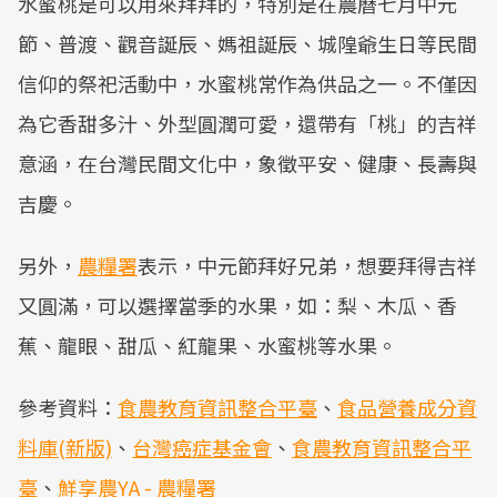
水蜜桃是可以用來拜拜的，特別是在農曆七月中元
節、普渡、觀音誕辰、媽祖誕辰、城隍爺生日等民間
信仰的祭祀活動中，水蜜桃常作為供品之一。不僅因
為它香甜多汁、外型圓潤可愛，還帶有「桃」的吉祥
意涵，在台灣民間文化中，象徵平安、健康、長壽與
吉慶。
另外，
農糧署
表示，中元節拜好兄弟，想要拜得吉祥
又圓滿，可以選擇當季的水果，如：梨、木瓜、香
蕉、龍眼、甜瓜、紅龍果、水蜜桃等水果。
參考資料：
食農教育資訊整合平臺
、
食品營養成分資
料庫(新版)
、
台灣癌症基金會
、
食農教育資訊整合平
臺
、
鮮享農YA - 農糧署