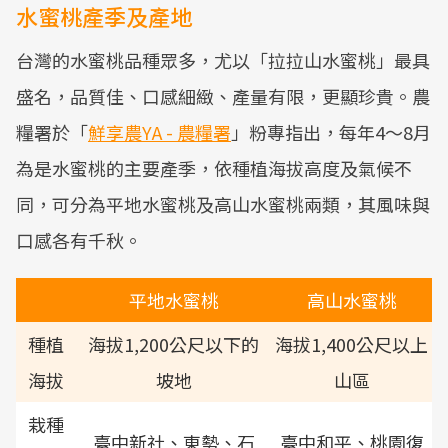
水蜜桃產季及產地
台灣的水蜜桃品種眾多，尤以「拉拉山水蜜桃」最具
盛名，品質佳、口感細緻、產量有限，更顯珍貴。農
糧署於「
鮮享農YA - 農糧署
」粉專指出，每年4～8月
為是水蜜桃的主要產季，依種植海拔高度及氣候不
同，可分為平地水蜜桃及高山水蜜桃兩類，其風味與
口感各有千秋。
平地水蜜桃
高山水蜜桃
種植
海拔1,200公尺以下的
海拔1,400公尺以上
海拔
坡地
山區
栽種
臺中新社、東勢、石
臺中和平、桃園復