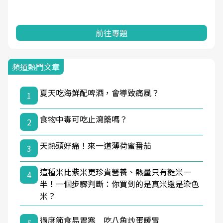
前往專題
頻道熱門文章
夏天吃海鮮配啤酒，會導致痛風？
1
食物中毒可吃止瀉藥嗎？
2
天熱頭好痛！來一道薄荷蜜番茄
3
這種米比紫米更珍貴營養、熱量只有糙米一
4
半！一個步驟判斷：你買到的是真米還是染色
米？
過度節食易胃寒 吃八角炒蛋暖胃