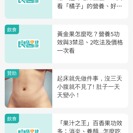
看「橘子」的營養、好
處、怎麼挑
飲食
黃金果怎麼吃？營養5功
效與3禁忌、2吃法及價格
一次看
飲食
「果汁之王」百香果功效
多：消炎、養顏...怎麼吃