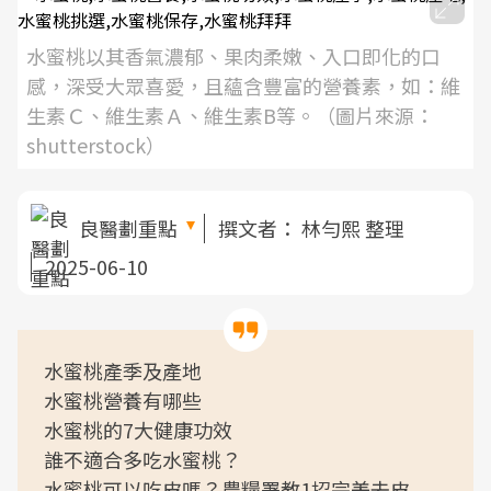
水蜜桃以其香氣濃郁、果肉柔嫩、入口即化的口
感，深受大眾喜愛，且蘊含豐富的營養素，如：維
生素Ｃ、維生素Ａ、維生素B等。（圖片來源：
shutterstock）
良醫劃重點
撰文者：
林勻熙 整理
2025-06-10
水蜜桃產季及產地
水蜜桃營養有哪些
水蜜桃的7大健康功效
誰不適合多吃水蜜桃？
水蜜桃可以吃皮嗎？農糧署教1招完美去皮