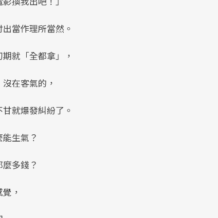
電影換我出吧！」
付出當作理所當然。
初期就「全都拿」，
，沒在客氣的，
不甘就爆發糾紛了。
麼能生氣？
那麼多錢？
感覺，