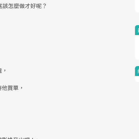
底該怎麼做才好呢？
Mute
塊，
持他買單，