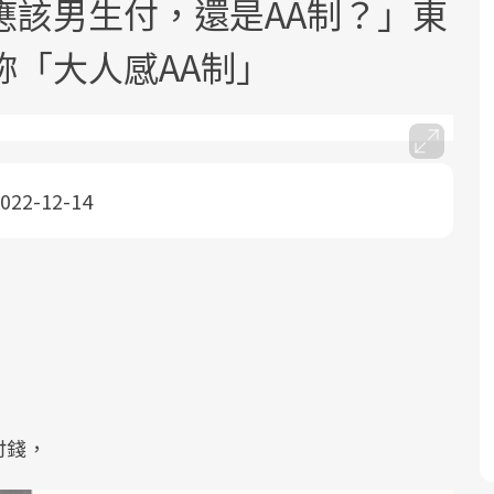
應該男生付，還是AA制？」東
妳「大人感AA制」
022-12-14
面對超高齡社會的浪潮，台灣正在快速
2025年，就到良醫生活祭體驗「一站式
良醫健康網從「換季的身體變化」出
邁向「健康照護」的新時代。隨著國家
健康新生活」，從講座、體驗到運動，
發，透過醫學觀點與日常感受的對話，
政策如「健康台灣推動委員會」與「長
全面啟動你的健康革命！
建立對亞健康的認知，進而引導實際的
照3.0」的推進，「預防醫學」已成全民
改善行動。
關注的核心議題。然而，健檢不只是醫
療院所的服務，更是民眾了解自身健康
狀況、啟動健康管理的重要起點。
前往專題
前往專題
前往專題
付錢，