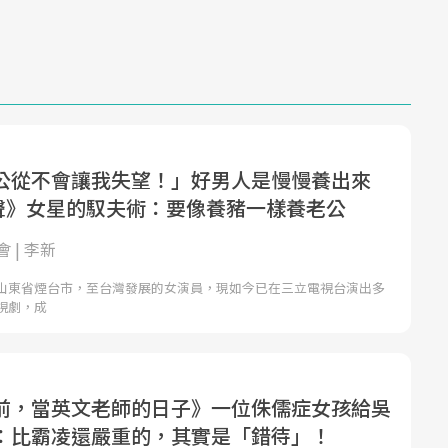
公從不會讓我失望！」好男人是慢慢養出來
仔聲》女星的馭夫術：要像養豬一樣養老公
 | 李新
山東省煙台市，至台灣發展的女演員，現如今已在三立電視台演出多
視劇，成
前，當英文老師的日子》一位侏儒症女孩給吳
：比霸凌還嚴重的，其實是「錯待」！