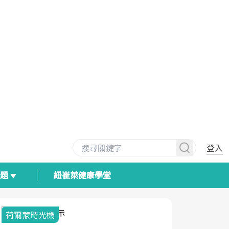
登入
專題
紐崔萊健康學堂
荷爾蒙時光機
2025健檢