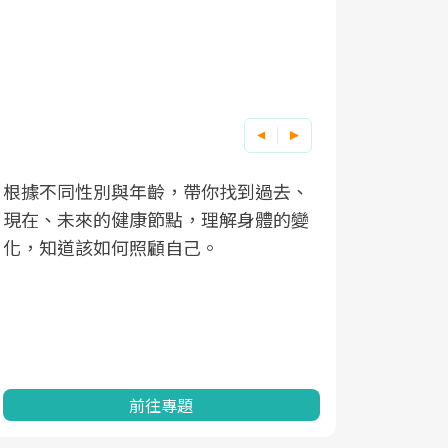
根據不同性別與年齡，帶你找到過去、
因應超高齡
現在、未來的健康節點，理解身體的變
「2025
化，知道該如何照顧自己。
康促進為目
民眾健康的
查、數據分
一起成為台
前往專題