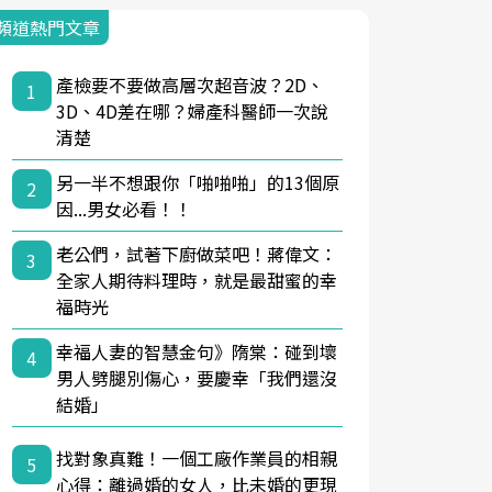
頻道熱門文章
產檢要不要做高層次超音波？2D、
1
3D、4D差在哪？婦產科醫師一次說
清楚
另一半不想跟你「啪啪啪」的13個原
2
因...男女必看！！
老公們，試著下廚做菜吧！蔣偉文：
3
全家人期待料理時，就是最甜蜜的幸
福時光
幸福人妻的智慧金句》隋棠：碰到壞
4
男人劈腿別傷心，要慶幸「我們還沒
結婚」
找對象真難！一個工廠作業員的相親
5
心得：離過婚的女人，比未婚的更現