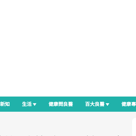
新知
生活
健康問良醫
百大良醫
健康
良醫生活祭
我與健康韌性的距離