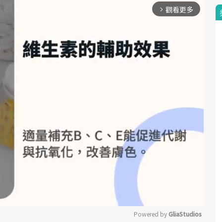
觀看更多
arrow_forward_ios
Powered by 
GliaStudios