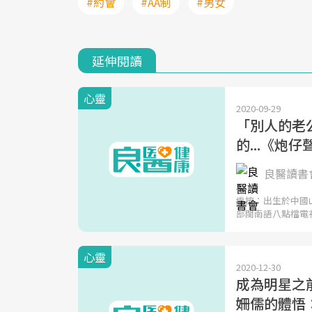
#約會
#AA制
#男女
延伸閱讀
心靈
2020-09-29
「別人的老
的...《炮
良醫讀書會
編按：出生於中國
部閩南語八點檔電
心靈
2020-12-30
成為明星之
姍儒的體悟