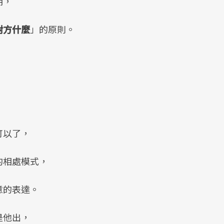
期，
對方什麼
」的原則。
可以了，
的相處模式，
意的表達。
是他出，