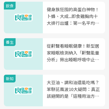
飲食
健身族狂囤的高蛋白神物！
卜蜂、大成...即食雞胸肉十
大排行出爐：第一名平均一
片不到50元
養生
從鼾聲看睡眠健康！新型居
家睡眠檢測納入「鼾聲能量
分析」揪出睡眠呼吸中止症
風險
新知
大豆油、調和油還能吃嗎？
苯駢芘風波10大疑問：真正
該避開的是「這種用油方
式」