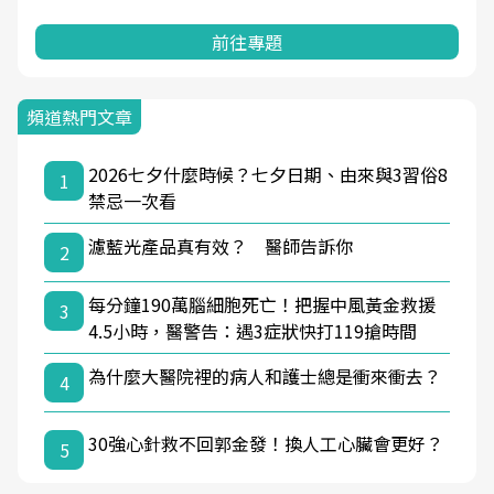
前往專題
頻道熱門文章
2026七夕什麼時候？七夕日期、由來與3習俗8
1
禁忌一次看
濾藍光產品真有效？ 醫師告訴你
2
每分鐘190萬腦細胞死亡！把握中風黃金救援
3
4.5小時，醫警告：遇3症狀快打119搶時間
為什麼大醫院裡的病人和護士總是衝來衝去？
4
30強心針救不回郭金發！換人工心臟會更好？
5