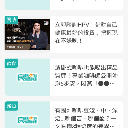
厚度大不同！一文全解析
飲食
濾掛式咖啡也能喝出精品
質感！專業咖啡師公開沖
泡5步驟，悶蒸「●●
秒」是香氣關鍵
新知
有圖》咖啡豆淺、中、深
焙...哪個苦、哪個酸？一
文看懂8種焙度的差異！